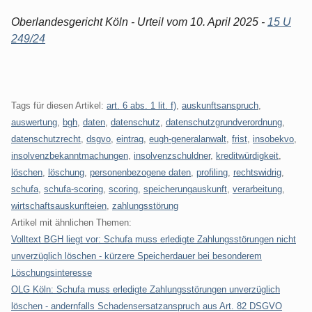
Oberlandesgericht Köln - Urteil vom 10. April 2025 -
15 U
249/24
Tags für diesen Artikel:
art. 6 abs. 1 lit. f)
,
auskunftsanspruch
,
auswertung
,
bgh
,
daten
,
datenschutz
,
datenschutzgrundverordnung
,
datenschutzrecht
,
dsgvo
,
eintrag
,
eugh-generalanwalt
,
frist
,
insobekvo
,
insolvenzbekanntmachungen
,
insolvenzschuldner
,
kreditwürdigkeit
,
löschen
,
löschung
,
personenbezogene daten
,
profiling
,
rechtswidrig
,
schufa
,
schufa-scoring
,
scoring
,
speicherungauskunft
,
verarbeitung
,
wirtschaftsauskunfteien
,
zahlungsstörung
Artikel mit ähnlichen Themen:
Volltext BGH liegt vor: Schufa muss erledigte Zahlungsstörungen nicht
unverzüglich löschen - kürzere Speicherdauer bei besonderem
Löschungsinteresse
OLG Köln: Schufa muss erledigte Zahlungsstörungen unverzüglich
löschen - andernfalls Schadensersatzanspruch aus Art. 82 DSGVO