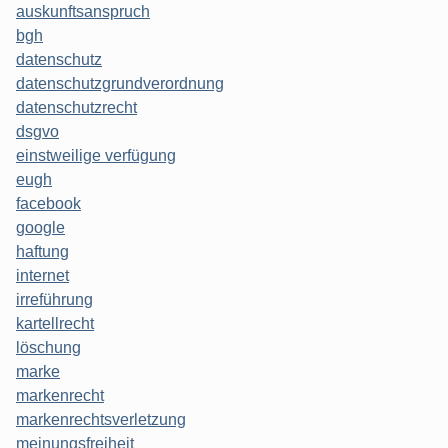
auskunftsanspruch
bgh
datenschutz
datenschutzgrundverordnung
datenschutzrecht
dsgvo
einstweilige verfügung
eugh
facebook
google
haftung
internet
irreführung
kartellrecht
löschung
marke
markenrecht
markenrechtsverletzung
meinungsfreiheit