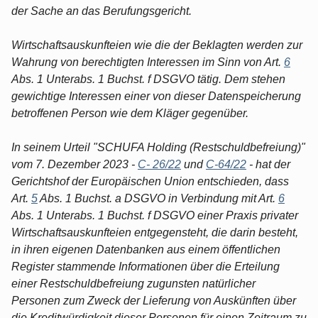
der Sache an das Berufungsgericht.
Wirtschaftsauskunfteien wie die der Beklagten werden zur
Wahrung von berechtigten Interessen im Sinn von Art.
6
Abs. 1 Unterabs. 1 Buchst. f DSGVO tätig. Dem stehen
gewichtige Interessen einer von dieser Datenspeicherung
betroffenen Person wie dem Kläger gegenüber.
In seinem Urteil "SCHUFA Holding (Restschuldbefreiung)"
vom 7. Dezember 2023 -
C- 26/22
und
C-64/22
- hat der
Gerichtshof der Europäischen Union entschieden, dass
Art.
5
Abs. 1 Buchst. a DSGVO in Verbindung mit Art.
6
Abs. 1 Unterabs. 1 Buchst. f DSGVO einer Praxis privater
Wirtschaftsauskunfteien entgegensteht, die darin besteht,
in ihren eigenen Datenbanken aus einem öffentlichen
Register stammende Informationen über die Erteilung
einer Restschuldbefreiung zugunsten natürlicher
Personen zum Zweck der Lieferung von Auskünften über
die Kreditwürdigkeit dieser Personen für einen Zeitraum zu