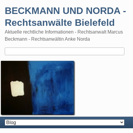
Skip
BECKMANN UND NORDA -
to
content
Rechtsanwälte Bielefeld
Aktuelle rechtliche Informationen - Rechtsanwalt Marcus
Beckmann - Rechtsanwältin Anke Norda