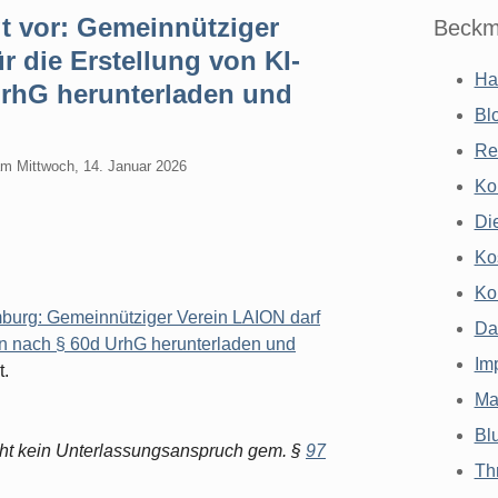
t vor: Gemeinnütziger
Beckm
r die Erstellung von KI-
Ha
UrhG herunterladen und
Bl
Re
am
Mittwoch, 14. Januar 2026
Ko
Di
Ko
Ko
urg: Gemeinnütziger Verein LAION darf
Da
ten nach § 60d UrhG herunterladen und
Im
t.
Ma
Bl
eht kein Unterlassungsanspruch gem. §
97
Th