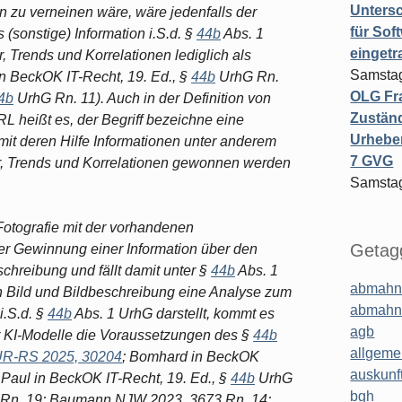
Untersc
n zu verneinen wäre, wäre jedenfalls der
für Sof
sonstige) Information i.S.d. §
44b
Abs. 1
einget
Trends und Korrelationen lediglich als
Samstag
in BeckOK IT-Recht, 19. Ed., §
44b
UrhG Rn.
OLG Fra
4b
UrhG Rn. 11). Auch in der Definition von
Zuständ
RL heißt es, der Begriff bezeichne eine
Urheber
, mit deren Hilfe Informationen unter anderem
7 GVG
r, Trends und Korrelationen gewonnen werden
Samstag
Fotografie mit der vorhandenen
Getagg
r Gewinnung einer Information über den
reibung und fällt damit unter §
44b
Abs. 1
abmahn
en Bild und Bildbeschreibung eine Analyse zum
abmahn
.S.d. §
44b
Abs. 1 UrhG darstellt, kommt es
agb
er KI-Modelle die Voraussetzungen des §
44b
allgeme
R-RS 2025, 30204
; Bomhard in BeckOK
auskunf
Paul in BeckOK IT-Recht, 19. Ed., §
44b
UrhG
bgh
 Rn. 19; Baumann NJW 2023, 3673 Rn. 14;