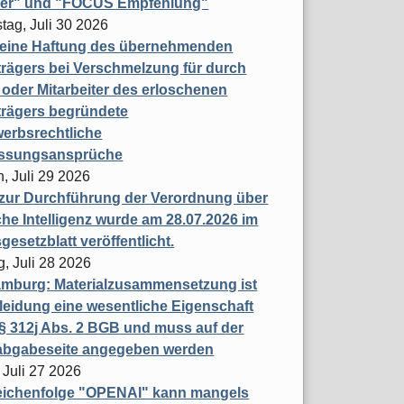
ner" und "FOCUS Empfehlung"
tag, Juli 30 2026
eine Haftung des übernehmenden
rägers bei Verschmelzung für durch
oder Mitarbeiter des erloschenen
trägers begründete
erbsrechtliche
assungsansprüche
, Juli 29 2026
 zur Durchführung der Verordnung über
che Intelligenz wurde am 28.07.2026 im
esetzblatt veröffentlicht.
g, Juli 28 2026
mburg: Materialzusammensetzung ist
leidung eine wesentliche Eigenschaft
 312j Abs. 2 BGB und muss auf der
labgabeseite angegeben werden
 Juli 27 2026
eichenfolge "OPENAI" kann mangels