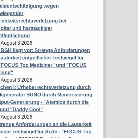
eldentschädigung wegen
wiegender
ichkeitsrechtsverletzung bei
olter und hartnäckiger
öffentlichung
 August 3 2026
t BGH liegt vor: Strenge Anforderungen
auterkeit entgeltlicher Testsiegel für
- "FOCUS Top Mediziner" und "FOCUS
lung"
 August 3 2026
hen I: Urheberrechtsverletzung durch
ikgenerator SUNO durch Memorisierung
put-Generierung - "Atemlos durch die
 und "Daddy Cool"
 August 3 2026
renge Anforderungen an die Lauterkeit
licher Testsiegel für Ärzte - "FOCUS Top