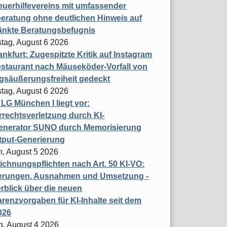
uerhilfevereins mit umfassender
eratung ohne deutlichen Hinweis auf
änkte Beratungsbefugnis
tag, August 6 2026
nkfurt: Zugespitzte Kritik auf Instagram
staurant nach Mäuseköder-Vorfall von
gsäußerungsfreiheit gedeckt
tag, August 6 2026
t LG München I liegt vor:
rechtsverletzung durch KI-
enerator SUNO durch Memorisierung
tput-Generierung
h, August 5 2026
chnungspflichten nach Art. 50 KI-VO:
erungen, Ausnahmen und Umsetzung -
rblick über die neuen
renzvorgaben für KI-Inhalte seit dem
026
g, August 4 2026