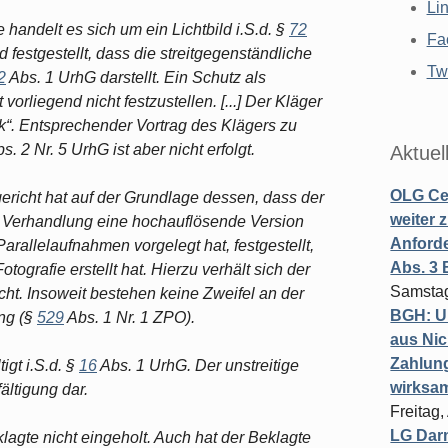
Li
 handelt es sich um ein Lichtbild i.S.d. §
72
Fa
 festgestellt, dass die streitgegenständliche
Twi
2
Abs. 1 UrhG darstellt. Ein Schutz als
 vorliegend nicht festzustellen. [...] Der Kläger
rk“. Entsprechender Vortrag des Klägers zu
s. 2 Nr. 5 UrhG ist aber nicht erfolgt.
Aktuel
OLG Cel
dgericht hat auf der Grundlage dessen, dass der
weiter 
n Verhandlung eine hochauflösende Version
Anforde
arallelaufnahmen vorgelegt hat, festgestellt,
Abs. 3
tografie erstellt hat. Hierzu verhält sich der
Samstag
ht. Insoweit bestehen keine Zweifel an der
BGH: U
ung (§
529
Abs. 1 Nr. 1 ZPO).
aus Nic
Zahlun
igt i.S.d. §
16
Abs. 1 UrhG. Der unstreitige
wirksa
ältigung dar.
Freitag
LG Darm
agte nicht eingeholt. Auch hat der Beklagte