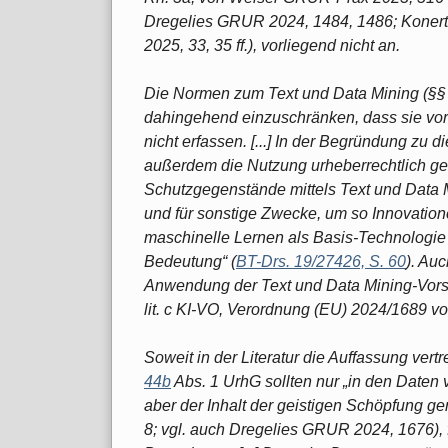
Dregelies GRUR 2024, 1484, 1486; Konert
2025, 33, 35 ff.), vorliegend nicht an.
Die Normen zum Text und Data Mining (§
dahingehend einzuschränken, dass sie vor
nicht erfassen. [...] In der Begründung zu 
außerdem die Nutzung urheberrechtlich ge
Schutzgegenstände mittels Text und Data M
und für sonstige Zwecke, um so Innovationen 
maschinelle Lernen als Basis-Technologie 
Bedeutung“ (
BT-Drs. 19/27426, S. 60
). Au
Anwendung der Text und Data Mining-Vorschr
lit. c KI-VO, Verordnung (EU) 2024/1689 v
Soweit in der Literatur die Auffassung vert
44b
Abs. 1 UrhG sollten nur „in den Daten 
aber der Inhalt der geistigen Schöpfung g
8; vgl. auch Dregelies GRUR 2024, 1676), 