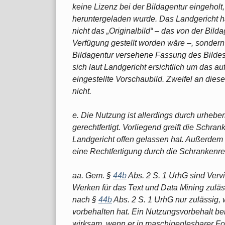
keine Lizenz bei der Bildagentur eingeholt
heruntergeladen wurde. Das Landgericht hat
nicht das „Originalbild“ ‒ das von der Bild
Verfügung gestellt worden wäre ‒, sonder
Bildagentur versehene Fassung des Bildes 
sich laut Landgericht ersichtlich um das 
eingestellte Vorschaubild. Zweifel an dies
nicht.
e. Die Nutzung ist allerdings durch urheb
gerechtfertigt. Vorliegend greift die Schra
Landgericht offen gelassen hat. Außerdem 
eine Rechtfertigung durch die Schrankenr
aa. Gem. §
44b
Abs. 2 S. 1 UrhG sind Verv
Werken für das Text und Data Mining zulä
nach §
44b
Abs. 2 S. 1 UrhG nur zulässig, 
vorbehalten hat. Ein Nutzungsvorbehalt be
wirksam, wenn er in maschinenlesbarer For