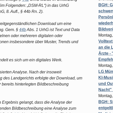
BGH: G
.] (im Folgenden: „DSM-RL“) in das UrhG
schwer
G, 8. Aufl., § 44b Rn. 2).
Persönl
wiederh
streitgegenständlichen Download um eine
Bildver
ing. Gem. §
44b
Abs. 1 UrhG ist Text und Data
Montag,
zelnen oder mehreren digitalen oder
Volltex
tionen insbesondere über Muster, Trends und
an die L
Ärzte 
Empfeh
ndelt es sich um ein digitales Werk.
Montag,
LG Münc
isierten Analyse. Nach der insoweit
KI-Mus
ung des Landgerichts erfolgte der Download, um
und Out
er bereits hinterlegten Bildbeschreibung
Nacht"
Montag,
BGH: St
n Ergebnis gelangt, dass die Analyse der
entgelt
ehenden Bildbeschreibung eine Analyse zum