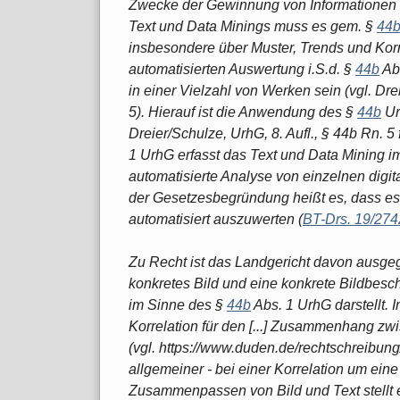
Zwecke der Gewinnung von Informationen i
Text und Data Minings muss es gem. §
44
insbesondere über Muster, Trends und Korr
automatisierten Auswertung i.S.d. §
44b
Ab
in einer Vielzahl von Werken sein (vgl. Drei
5). Hierauf ist die Anwendung des §
44b
Ur
Dreier/Schulze, UrhG, 8. Aufl., § 44b Rn. 5
1 UrhG erfasst das Text und Data Mining im
automatisierte Analyse von einzelnen digital
der Gesetzesbegründung heißt es, dass es 
automatisiert auszuwerten (
BT-Drs. 19/274
Zu Recht ist das Landgericht davon ausgeg
konkretes Bild und eine konkrete Bildbes
im Sinne des §
44b
Abs. 1 UrhG darstellt. I
Korrelation für den [...] Zusammenhang z
(vgl. https://www.duden.de/rechtschreibung/K
allgemeiner - bei einer Korrelation um ei
Zusammenpassen von Bild und Text stellt 