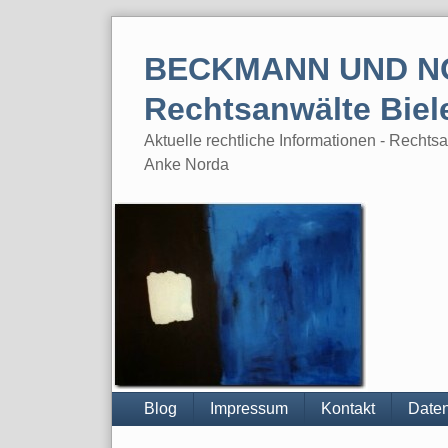
Skip
to
BECKMANN UND N
content
Rechtsanwälte Biel
Aktuelle rechtliche Informationen - Rech
Anke Norda
Blog
Impressum
Kontakt
Daten