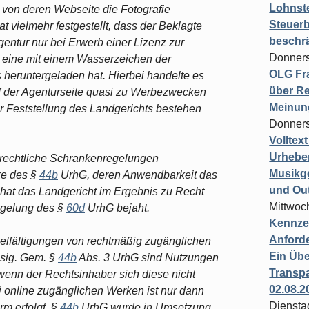
Lohnste
, von deren Webseite die Fotografie
Steuerb
 vielmehr festgestellt, dass der Beklagte
beschr
agentur nur bei Erwerb einer Lizenz zur
Donners
n eine mit einem Wasserzeichen der
OLG Fra
heruntergeladen hat. Hierbei handelte es
über Re
auf der Agenturseite quasi zu Werbezwecken
Meinun
er Feststellung des Landgerichts bestehen
Donners
Volltex
Urheber
errechtliche Schrankenregelungen
Musikg
nke des §
44b
UrhG, deren Anwendbarkeit das
und Ou
hat das Landgericht im Ergebnis zu Recht
Mittwoc
egelung des §
60d
UrhG bejaht.
Kennzei
Anford
ielfältigungen von rechtmäßig zugänglichen
Ein Übe
ssig. Gem. §
44b
Abs. 3 UrhG sind Nutzungen
Transpa
wenn der Rechtsinhaber sich diese nicht
02.08.2
i online zugänglichen Werken ist nur dann
Diensta
m erfolgt. §
44b
UrhG wurde in Umsetzung