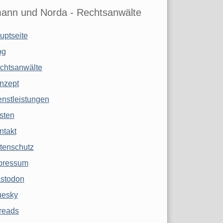
ann und Norda - Rechtsanwälte
uptseite
og
chtsanwälte
nzept
enstleistungen
sten
ntakt
tenschutz
pressum
stodon
uesky
reads