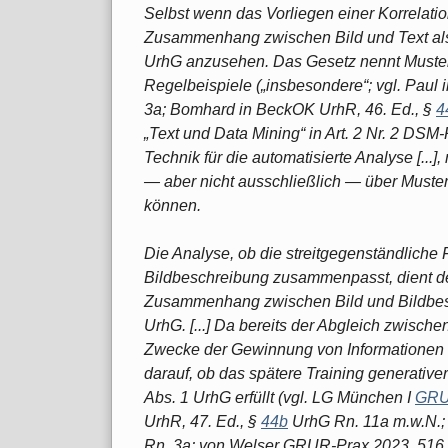
Selbst wenn das Vorliegen einer Korrelatio
Zusammenhang zwischen Bild und Text als (
UrhG anzusehen. Das Gesetz nennt Muster, 
Regelbeispiele („insbesondere“; vgl. Paul 
3a; Bomhard in BeckOK UrhR, 46. Ed., §
4
„Text und Data Mining“ in Art. 2 Nr. 2 DSM-
Technik für die automatisierte Analyse [...]
— aber nicht ausschließlich — über Muste
können.
Die Analyse, ob die streitgegenständliche 
Bildbeschreibung zusammenpasst, dient de
Zusammenhang zwischen Bild und Bildbesch
UrhG. [...] Da bereits der Abgleich zwisch
Zwecke der Gewinnung von Informationen i
darauf, ob das spätere Training generativ
Abs. 1 UrhG erfüllt (vgl. LG München I
GRU
UrhR, 47. Ed., §
44b
UrhG Rn. 11a m.w.N.; 
Rn. 3a; von Welser GRUR-Prax 2023, 516