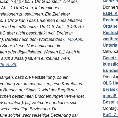
Medizi
.S.d. §
44b
Abs. 1 UrhG darstellt. Ziel des
Donners
b
Abs. 1 UrhG sein, Informationen
BGH: K
elationen zu gewinnen. Ein Ziel einer
Rechtst
s. 1 UrhG kann das Erkennen eines Musters
Organe 
er in Dreier/Schulze, UrhG, 8. Aufl., § 44b Rn.
Rechts
hG aber nicht beschränkt (vgl. Dreier in
wettbew
 f.). Bereits nach dem Wortlaut des §
44b
Abs.
Unterl
 Sinne dieser Vorschrift auch die
Mittwoch
en oder digitalisierten Werken [...]. Auch in
Gesetz
auch zulässig ist, ein einzelnes Werk
künstli
26, S. 88
).
Bundesg
Diensta
angen, dass die Feststellung, ob ein
OLG Ha
chreibung zusammenpassen, eine Korrelation
bei Bek
m Bereich der Statistik wird der Begriff der
gemäß §
wischen bestimmten Erscheinungen verwendet
Bestel
orrelation). [...] Vielmehr handelt es sich -
Montag,
ne wechselseitige Beziehung. Das
EuG: Z
eine solche wechselseitige Beziehung dar.