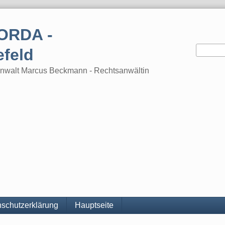
ORDA -
efeld
tsanwalt Marcus Beckmann - Rechtsanwältin
schutzerklärung
Hauptseite