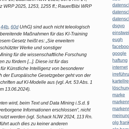
datensc
z WRP 2025, 1253, 1255 ff.; Rauer/Bibi WRP
datensc
datensc
dsgvo
§
44b
,
60d
UrhG) sind auch nicht teleologisch
einstwe
bereitende Maßnahmen für das KI-Training
eugh
diesem Gesetz heißt es: „Sie erweitern
faceboo
schützter Werke und sonstiger
google
ining für die wissenschaftliche Forschung
haftung
zu fördern [...]. Diese ist für das
internet
für Künstliche Intelligenz von besonderer
irreführ
ch der Europäische Gesetzgeber geht von der
kartellr
iften auf KI-Modelle aus (vgl. Art. 53 Abs. 1
löschun
om 13.06.2024).
marke
markenr
reten wird, beim Text und Data Mining i.S.d. §
markenr
verborgene Informationen erschlossen“, nicht
meinung
enutzt werden (vgl. Schack NJW 2024, 113 Rn.
olg frank
führt auch dies zu keiner anderen