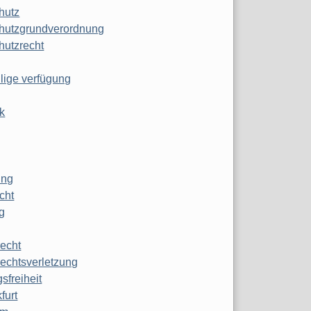
hutz
hutzgrundverordnung
hutzrecht
ilige verfügung
k
ung
echt
g
echt
echtsverletzung
sfreiheit
furt