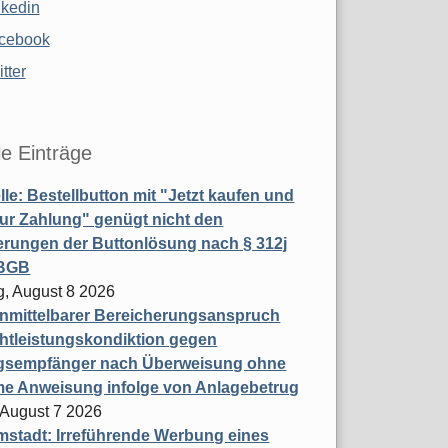
nkedin
cebook
tter
le Einträge
le: Bestellbutton mit "Jetzt kaufen und
zur Zahlung" genügt nicht den
rungen der Buttonlösung nach § 312j
 BGB
, August 8 2026
nmittelbarer Bereicherungsanspruch
htleistungskondiktion gegen
gsempfänger nach Überweisung ohne
me Anweisung infolge von Anlagebetrug
, August 7 2026
stadt: Irreführende Werbung eines