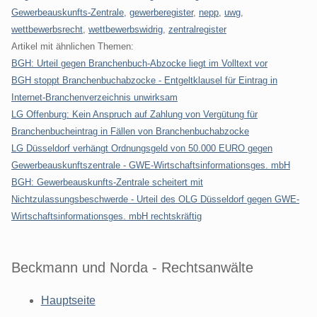
Gewerbeauskunfts-Zentrale
,
gewerberegister
,
nepp
,
uwg
,
wettbewerbsrecht
,
wettbewerbswidrig
,
zentralregister
Artikel mit ähnlichen Themen:
BGH: Urteil gegen Branchenbuch-Abzocke liegt im Volltext vor
BGH stoppt Branchenbuchabzocke - Entgeltklausel für Eintrag in
Internet-Branchenverzeichnis unwirksam
LG Offenburg: Kein Anspruch auf Zahlung von Vergütung für
Branchenbucheintrag in Fällen von Branchenbuchabzocke
LG Düsseldorf verhängt Ordnungsgeld von 50.000 EURO gegen
Gewerbeauskunftszentrale - GWE-Wirtschaftsinformationsges. mbH
BGH: Gewerbeauskunfts-Zentrale scheitert mit
Nichtzulassungsbeschwerde - Urteil des OLG Düsseldorf gegen GWE-
Wirtschaftsinformationsges. mbH rechtskräftig
Beckmann und Norda - Rechtsanwälte
Hauptseite