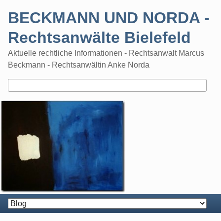
Skip
BECKMANN UND NORDA -
to
content
Rechtsanwälte Bielefeld
Aktuelle rechtliche Informationen - Rechtsanwalt Marcus
Beckmann - Rechtsanwältin Anke Norda