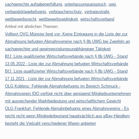
sachgerechte aufgabenerfüllung
,
unterlassungsanspruch
,
uwg
,
verbandsklagebefugnis
,
verbraucherschutz
,
vertragsstrafe
,
wettbewerbsrecht
,
wettbewerbswidrigkeit
,
wirtschaftsverband
Artikel mit ähnlichen Themen:
Volltext OVG Münster liegt vor: Keine Eintragung in die Liste der zur
Abmahnung befugten Abmahnvereine nach § 8b UWG bei Zweifeln an
sachgerechter und gewinnerzielungsunabhängiger Tätigkeit
BfJ: Liste qualifizierter Wirtschaftsverbände nach § 8b UWG - Stand
13.05.2022 - Liste der zur Abmahnung befugten Wirtschaftsverbände
BfJ: Liste qualifizierter Wirtschaftsverbände nach § 8b UWG - Stand
17.11.2021 - Liste der zur Abmahnung befugten Wirtschaftsverbände
OLG Koblenz: Fehlende Abmahnbefugnis im Bereich Schmuck -
Abmahnverein IDO verfügt nicht über genügend Mitgliedsunternehmen
mit ausreichender Marktbedeutung und wirtschaftlichem Gewicht
OLG Frankfurt: Fehlende Abmahnbefugnis eines Abmahnvereins - Es
reicht nicht wenn Mitgliederbestand hauptsächlich aus eBay-Händlern
besteht die Vielzahl verschiedener Waren anbieten