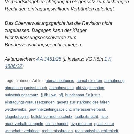
Verbandsklageberechtigung im Gegensatz zum bisherigen
Recht den eintragungswilligen Verbänden auferlegt.
Das Oberverwaltungsgericht hat die Revision nicht
zugelassen. Dagegen kann der Kläger
Nichtzulassungsbeschwerde zum
Bundesverwaltungsgericht einlegen.
Aktenzeichen:
4 A 3451/25
(I. Instanz: VG Köln
1 K
4886/22
)
Tags für diesen Artikel:
abmahnbefugnis
,
abmahnkosten
,
abmahnung
,
abmahnungsmissbrauch
,
abmahnverein
,
aktivlegitimation
,
aufwendungsersatz
,
§ 8b uwg
,
bfj
,
bundesamt für justiz
,
eintragungsvoraussetzungen
,
gesetz zur stärkung des fairen
wettbewerbs
,
gewinnerzielungsabsicht
,
interessenverband
,
klagebefugnis
,
kollektiver rechtsschutz
,
lautkeitsrecht
,
liste
,
marktverhaltensregeln
,
online-handel
,
ovg münster
,
qualifizierte
wirtschaftsverbände
,
rechtsmissbrauch
,
rechtsmissbräuchlichkeit
,