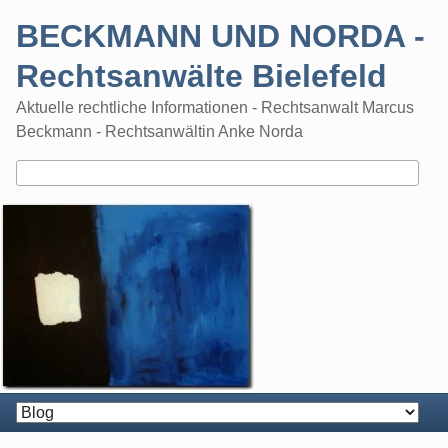
Skip
BECKMANN UND NORDA -
to
content
Rechtsanwälte Bielefeld
Aktuelle rechtliche Informationen - Rechtsanwalt Marcus
Beckmann - Rechtsanwältin Anke Norda