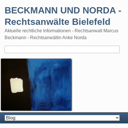
Skip
BECKMANN UND NORDA -
to
content
Rechtsanwälte Bielefeld
Aktuelle rechtliche Informationen - Rechtsanwalt Marcus
Beckmann - Rechtsanwältin Anke Norda