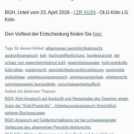
BGH, Urteil vom 23. April 2026 -
I ZR 41/24
- OLG Köln LG
Köln
Den Volltext der Entscheidung finden Sie
hier:
Tags für diesen Artikel:
allgemeines persönlichkeitsrecht
,
auskunftsanspruch
,
bgh
,
buchveröffentlichung
,
bundeskanzler
,
der
schatz von oggersheimhelmut kohl
,
gewinnherausgabe
,
kohl-protokolle
,
kohl-witwe
,
medienrecht
,
persönlichkeitsrechtsverletzung
,
postmortal
,
stufenklage
,
unterlassungsansrpuch
,
unterlassungsklage
,
urheberrecht
,
vermögenswerte bestandteile
,
verschwiegenheitspflicht
Artikel mit ähnlichen Themen:
BGH: Kein Anspruch auf Auskunft und Herausgabe des Gewinns gegen
Autor der "Kohl-Protokolle" - Unterlassungsanspruch hinsichtlich
weiterer Buchpassagen
BGH: Anspruch auf Geldentschädigung nur bei schwerwiegender
Verletzung des allgemeinen Persönlichkeitsrechts