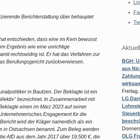
Li
Fa
izierende Berichterstattung über behauptet
Twi
 hat entschieden, dass eine im Kern bewusst
im Ergebnis wie eine unrichtige
Aktuel
t rechtswidrig ist. Er hat das Verfahren zur
BGH: U
das Berufungsgericht zurückverwiesen.
aus Nic
Zahlun
wirksa
Freitag
lpolitiker in Bautzen. Der Beklagte ist ein
LG Darm
llektiv" bezeichnet. In Zusammenarbeit mit
Lohnste
r Beklagte einen im März 2023 auf seiner
Steuerb
r "Unternehmerisches Engagement für die
beschr
ericht wird der Kläger namentlich als ein
Donners
um in Ostsachsen benannt. Zum Beleg werden
OLG Fra
ie AfD aus dem Jahr 2017 über 19.500 €, die