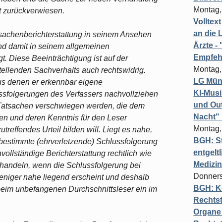
Montag,
t zurückverwiesen.
Volltex
an die L
tsachenberichterstattung in seinem Ansehen
Ärzte 
nd damit in seinem allgemeinen
Empfeh
gt. Diese Beeinträchtigung ist auf der
Montag,
tellenden Sachverhalts auch rechtswidrig.
LG Münc
us denen er erkennbar eigene
KI-Mus
ssfolgerungen des Verfassers nachvollziehen
und Out
n Tatsachen verschwiegen werden, die dem
Nacht"
n und deren Kenntnis für den Leser
Montag,
utreffendes Urteil bilden will. Liegt es nahe,
BGH: St
bestimmte (ehrverletzende) Schlussfolgerung
entgelt
nvollständige Berichterstattung rechtlich wie
Medizi
andeln, wenn die Schlussfolgerung bei
Donners
eniger nahe liegend erscheint und deshalb
BGH: K
eim unbefangenen Durchschnittsleser ein im
Rechtst
Organe 