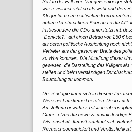
So lag der Fall hier: Mangels entgegenste
war revisionsrechtlich als wahr und dem Be
Kläger für einen politischen Konkurrenten d
neben der einmaligen Spende an die AfD i
insbesondere die CDU unterstützt hat, dass 
"Denkste?!" auf einen Betrag von 250 € besc
als deren politische Ausrichtung noch nic
Vertreter aus der gesamten Breite des poli
zu Wort kommen. Die Mitteilung dieser Um
gewesen, die Darstellung des Klägers als 
stellen und beim verständigen Durchschnitt
Beurteilung zu kommen.
Der Beklagte kann sich in diesem Zusamm
Wissenschaftsfreiheit berufen. Denn auch di
Aufstellung unwahrer Tatsachenbehauptung
Grundsätzen die bewusst unvollständige Ber
Wissenschaftsfreiheit zeichnet sich vielm
Recherchegenauigkeit und Verlässlichkei