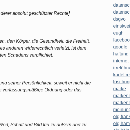
datensc
datensc
derer absolut geschützter Rechte]
dsgvo
einstwe
eugh
faceboo
en, den Körper, die Gesundheit, die Freiheit,
google
s anderen widerrechtlich verletzt, ist dem
haftung
en Schadens verpflichtet.
internet
irreführ
kartellr
löschun
tung seiner Persönlichkeit, soweit er nicht die
marke
die verfassungsmäßige Ordnung oder das
markenr
markenr
meinung
olg frank
olg ha
ort, Schrift und Bild frei zu äußern und zu