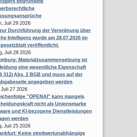
trägers begründete
erbsrechtliche
assungsansprüche
, Juli 29 2026
 zur Durchführung der Verordnung über
che Intelligenz wurde am 28.07.2026 im
esetzblatt veröffentlicht.
g, Juli 28 2026
mburg: Materialzusammensetzung ist
leidung eine wesentliche Eigenschaft
 312j Abs. 2 BGB und muss auf der
labgabeseite angegeben werden
 Juli 27 2026
eichenfolge "OPENAI" kann mangels
heidungskraft nicht als Unionsmarke
tware und KI-bezogene Dienstleistungen
ragen werden
, Juli 25 2026
nkfurt: Keine streitwertunabhängige