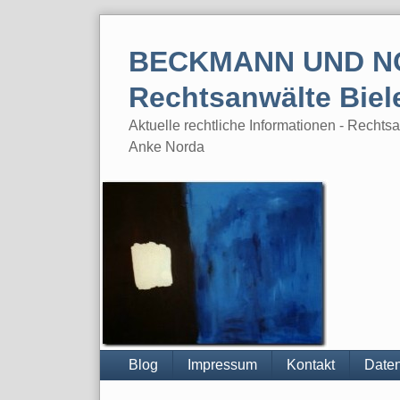
Skip
to
BECKMANN UND N
content
Rechtsanwälte Biel
Aktuelle rechtliche Informationen - Rech
Anke Norda
Blog
Impressum
Kontakt
Daten