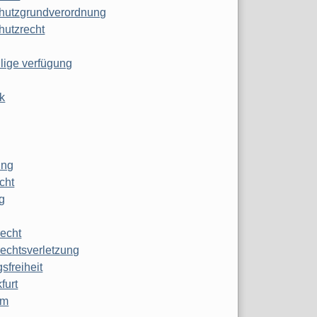
hutzgrundverordnung
hutzrecht
ilige verfügung
k
ung
echt
g
echt
echtsverletzung
sfreiheit
furt
mm