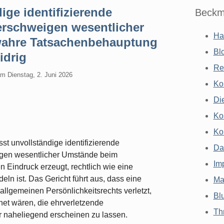
ge identifizierende
Beckm
erschweigen wesentlicher
Ha
wahre Tatsachenbehauptung
Bl
idrig
Re
am
Dienstag, 2. Juni 2026
Ko
Di
Ko
Ko
t unvollständige identifizierende
Da
eigen wesentlicher Umstände beim
Im
 Eindruck erzeugt, rechtlich wie eine
ln ist. Das Gericht führt aus, dass eine
Ma
llgemeinen Persönlichkeitsrechts verletzt,
Bl
net wären, die ehrverletzende
Th
r naheliegend erscheinen zu lassen.