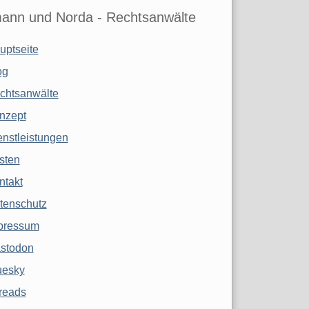
ann und Norda - Rechtsanwälte
uptseite
og
chtsanwälte
nzept
enstleistungen
sten
ntakt
tenschutz
pressum
stodon
uesky
reads