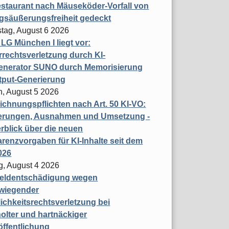
staurant nach Mäuseköder-Vorfall von
gsäußerungsfreiheit gedeckt
tag, August 6 2026
t LG München I liegt vor:
rechtsverletzung durch KI-
enerator SUNO durch Memorisierung
tput-Generierung
h, August 5 2026
chnungspflichten nach Art. 50 KI-VO:
erungen, Ausnahmen und Umsetzung -
rblick über die neuen
renzvorgaben für KI-Inhalte seit dem
026
g, August 4 2026
eldentschädigung wegen
wiegender
ichkeitsrechtsverletzung bei
olter und hartnäckiger
öffentlichung