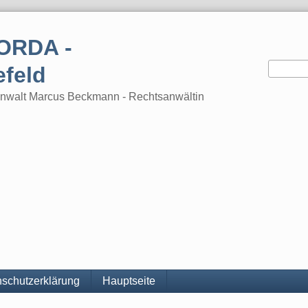
ORDA -
efeld
tsanwalt Marcus Beckmann - Rechtsanwältin
schutzerklärung
Hauptseite