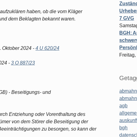
Zuständ
Urheber
aufzuklären haben, ob die vom Kläger
7 GVG
 und dem Beklagten bekannt waren.
Samstag
BGH: A
schwer
Persönl
. Oktober 2024 -
4 U 620/24
Freitag,
2024 -
3 O 887/23
Getagg
abmahn
GB) - Beseitigungs- und
abmahn
agb
allgeme
urch Entziehung oder Vorenthaltung des
auskunf
tümer von dem Störer die Beseitigung der
bgh
Beeinträchtigungen zu besorgen, so kann der
datensc