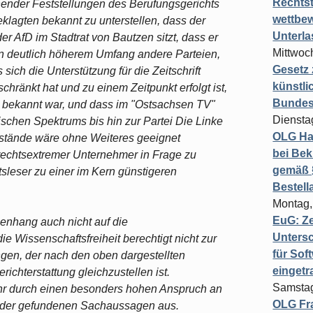
Rechts
hender Feststellungen des Berufungsgerichts
wettbew
klagten bekannt zu unterstellen, dass der
Unterl
er AfD im Stadtrat von Bautzen sitzt, dass er
Mittwoch
n deutlich höherem Umfang andere Parteien,
Gesetz
sich die Unterstützung für die Zeitschrift
künstli
hränkt hat und zu einem Zeitpunkt erfolgt ist,
Bundesg
ht bekannt war, und dass im "Ostsachsen TV"
Diensta
tischen Spektrums bis hin zur Partei Die Linke
OLG Ha
stände wäre ohne Weiteres geeignet
bei Bek
rechtsextremer Unternehmer in Frage zu
gemäß §
sleser zu einer im Kern günstigeren
Bestel
Montag,
EuG: Z
enhang auch nicht auf die
Untersc
e Wissenschaftsfreiheit berechtigt nicht zur
für Sof
en, der nach den oben dargestellten
einget
ichterstattung gleichzustellen ist.
Samstag
ehr durch einen besonders hohen Anspruch an
OLG Fra
t der gefundenen Sachaussagen aus.