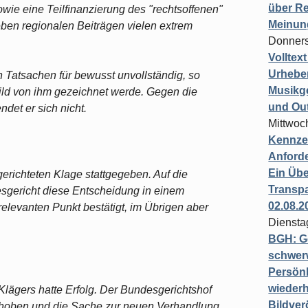
über Re
owie eine Teilfinanzierung des "rechtsoffenen"
Meinun
en regionalen Beiträgen vielen extrem
Donners
Volltex
Urheber
en Tatsachen für bewusst unvollständig, so
Musikg
Bild von ihm gezeichnet werde. Gegen die
und Ou
et er sich nicht.
Mittwoc
Kennzei
Anford
Ein Übe
erichteten Klage stattgegeben. Auf die
Transpa
sgericht diese Entscheidung in einem
02.08.2
relevanten Punkt bestätigt, im Übrigen aber
Diensta
BGH: G
schwer
Persönl
wiederh
lägers hatte Erfolg. Der Bundesgerichtshof
Bildver
gehoben und die Sache zur neuen Verhandlung