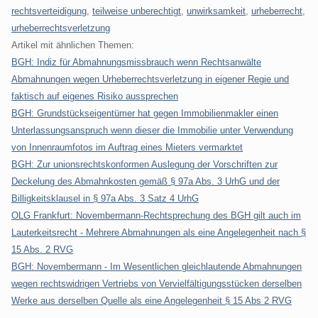
rechtsverteidigung
,
teilweise unberechtigt
,
unwirksamkeit
,
urheberrecht
,
urheberrechtsverletzung
Artikel mit ähnlichen Themen:
BGH: Indiz für Abmahnungsmissbrauch wenn Rechtsanwälte
Abmahnungen wegen Urheberrechtsverletzung in eigener Regie und
faktisch auf eigenes Risiko aussprechen
BGH: Grundstückseigentümer hat gegen Immobilienmakler einen
Unterlassungsanspruch wenn dieser die Immobilie unter Verwendung
von Innenraumfotos im Auftrag eines Mieters vermarktet
BGH: Zur unionsrechtskonformen Auslegung der Vorschriften zur
Deckelung des Abmahnkosten gemäß § 97a Abs. 3 UrhG und der
Billigkeitsklausel in § 97a Abs. 3 Satz 4 UrhG
OLG Frankfurt: Novembermann-Rechtsprechung des BGH gilt auch im
Lauterkeitsrecht - Mehrere Abmahnungen als eine Angelegenheit nach §
15 Abs. 2 RVG
BGH: Novembermann - Im Wesentlichen gleichlautende Abmahnungen
wegen rechtswidrigen Vertriebs von Vervielfältigungsstücken derselben
Werke aus derselben Quelle als eine Angelegenheit § 15 Abs 2 RVG