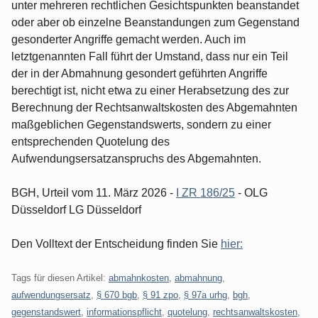
unter mehreren rechtlichen Gesichtspunkten beanstandet
oder aber ob einzelne Beanstandungen zum Gegenstand
gesonderter Angriffe gemacht werden. Auch im
letztgenannten Fall führt der Umstand, dass nur ein Teil
der in der Abmahnung gesondert geführten Angriffe
berechtigt ist, nicht etwa zu einer Herabsetzung des zur
Berechnung der Rechtsanwaltskosten des Abgemahnten
maßgeblichen Gegenstandswerts, sondern zu einer
entsprechenden Quotelung des
Aufwendungsersatzanspruchs des Abgemahnten.
BGH, Urteil vom 11. März 2026 -
I ZR 186/25
- OLG
Düsseldorf LG Düsseldorf
Den Volltext der Entscheidung finden Sie
hier:
Tags für diesen Artikel:
abmahnkosten
,
abmahnung
,
aufwendungsersatz
,
§ 670 bgb
,
§ 91 zpo
,
§ 97a urhg
,
bgh
,
gegenstandswert
,
informationspflicht
,
quotelung
,
rechtsanwaltskosten
,