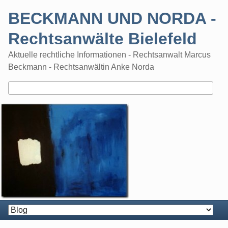
Skip
BECKMANN UND NORDA -
to
content
Rechtsanwälte Bielefeld
Aktuelle rechtliche Informationen - Rechtsanwalt Marcus
Beckmann - Rechtsanwältin Anke Norda