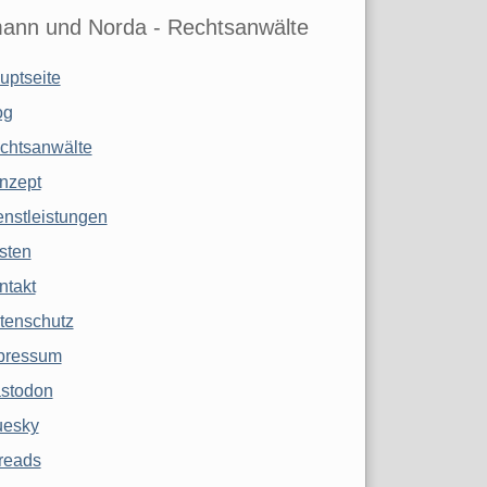
ann und Norda - Rechtsanwälte
uptseite
og
chtsanwälte
nzept
enstleistungen
sten
ntakt
tenschutz
pressum
stodon
uesky
reads