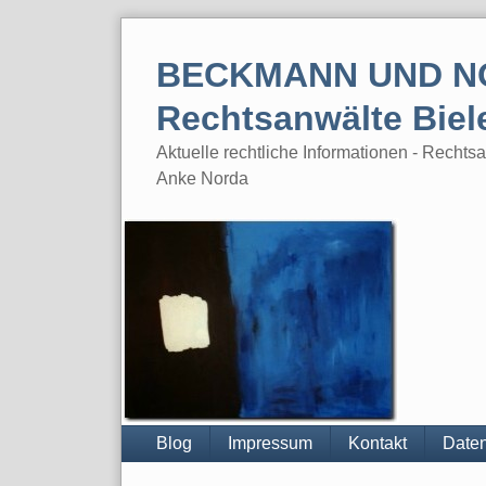
Skip
to
BECKMANN UND N
content
Rechtsanwälte Biel
Aktuelle rechtliche Informationen - Rech
Anke Norda
Blog
Impressum
Kontakt
Daten