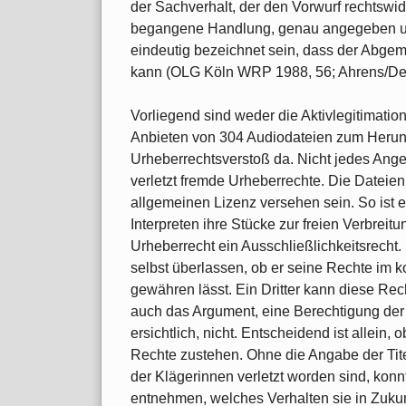
der Sachverhalt, der den Vorwurf rechtswid
begangene Handlung, genau angegeben und 
eindeutig bezeichnet sein, dass der Abge
kann (OLG Köln WRP 1988, 56; Ahrens/Deut
Vorliegend sind weder die Aktivlegitimatio
Anbieten von 304 Audiodateien zum Herunte
Urheberrechtsverstoß da. Nicht jedes Ang
verletzt fremde Urheberrechte. Die Dateien
allgemeinen Lizenz versehen sein. So ist 
Interpreten ihre Stücke zur freien Verbreitu
Urheberrecht ein Ausschließlichkeitsrecht.
selbst überlassen, ob er seine Rechte im k
gewähren lässt. Ein Dritter kann diese Rec
auch das Argument, eine Berechtigung der B
ersichtlich, nicht. Entscheidend ist allein
Rechte zustehen. Ohne die Angabe der Tit
der Klägerinnen verletzt worden sind, kon
entnehmen, welches Verhalten sie in Zukunf