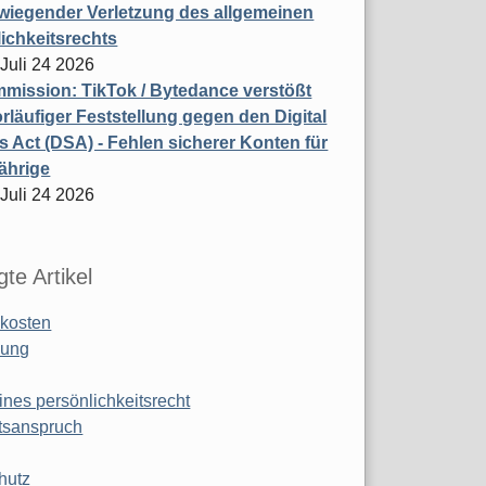
wiegender Verletzung des allgemeinen
ichkeitsrechts
 Juli 24 2026
ission: TikTok / Bytedance verstößt
rläufiger Feststellung gegen den Digital
s Act (DSA) - Fehlen sicherer Konten für
ährige
 Juli 24 2026
te Artikel
kosten
ung
ines persönlichkeitsrecht
tsanspruch
hutz