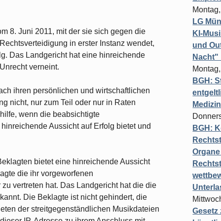
Montag,
LG Münc
 8. Juni 2011, mit der sie sich gegen die
KI-Mus
Rechtsverteidigung in erster Instanz wendet,
und Out
olg. Das Landgericht hat eine hinreichende
Nacht"
Unrecht verneint.
Montag,
BGH: St
ach ihren persönlichen und wirtschaftlichen
entgelt
g nicht, nur zum Teil oder nur in Raten
Medizi
ilfe, wenn die beabsichtigte
Donners
hinreichende Aussicht auf Erfolg bietet und
BGH: K
Rechtst
Organe 
eklagten bietet eine hinreichende Aussicht
Rechts
klagte die ihr vorgeworfenen
wettbew
u vertreten hat. Das Landgericht hat die die
Unterl
kannt. Die Beklagte ist nicht gehindert, die
Mittwoch
ieten der streitgegenständlichen Musikdateien
Gesetz
dieser IP-Adresse zu ihrem Anschluss mit