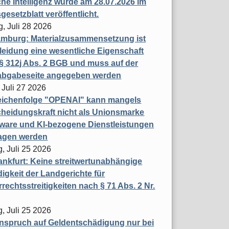
che Intelligenz wurde am 28.07.2026 im
esetzblatt veröffentlicht.
g, Juli 28 2026
mburg: Materialzusammensetzung ist
leidung eine wesentliche Eigenschaft
 312j Abs. 2 BGB und muss auf der
labgabeseite angegeben werden
 Juli 27 2026
eichenfolge "OPENAI" kann mangels
heidungskraft nicht als Unionsmarke
tware und KI-bezogene Dienstleistungen
ragen werden
, Juli 25 2026
nkfurt: Keine streitwertunabhängige
igkeit der Landgerichte für
rechtsstreitigkeiten nach § 71 Abs. 2 Nr.
, Juli 25 2026
nspruch auf Geldentschädigung nur bei