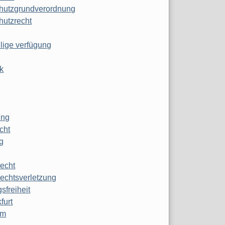
hutzgrundverordnung
hutzrecht
ilige verfügung
k
ung
echt
g
echt
echtsverletzung
sfreiheit
furt
mm