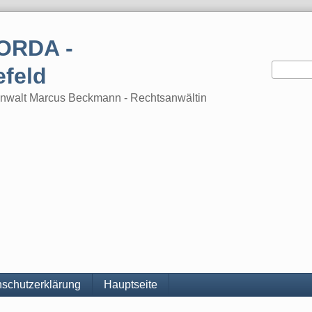
ORDA -
efeld
tsanwalt Marcus Beckmann - Rechtsanwältin
schutzerklärung
Hauptseite