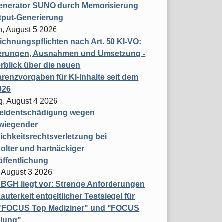
enerator SUNO durch Memorisierung
tput-Generierung
h, August 5 2026
chnungspflichten nach Art. 50 KI-VO:
erungen, Ausnahmen und Umsetzung -
rblick über die neuen
renzvorgaben für KI-Inhalte seit dem
026
g, August 4 2026
eldentschädigung wegen
wiegender
ichkeitsrechtsverletzung bei
olter und hartnäckiger
öffentlichung
 August 3 2026
t BGH liegt vor: Strenge Anforderungen
auterkeit entgeltlicher Testsiegel für
- "FOCUS Top Mediziner" und "FOCUS
lung"