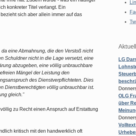
Li
ich konkreter Titel verlangt. Ein
Fa
bezieht sich aber allein immer auf das
Twi
Aktuel
, da eine Abmahnung, die den Verstoß nicht
n Schuldner nicht in die Lage versetzt, eine
LG Darm
ärung abzugeben, eine völlig unbrauchbare
Lohnste
 befreien Mängel der Leistung den
Steuerb
ngsanspruch des Dienstverpflichteten. Dies
beschr
den Dienstberechtigten völlig unbrauchbar ist.
Donners
ung gleich."
OLG Fra
über Re
 völlig zu Recht einen Anspruch auf Erstattung
Meinun
Donners
Volltex
ndlich kritisch mit den handwerklich oft
Urheber