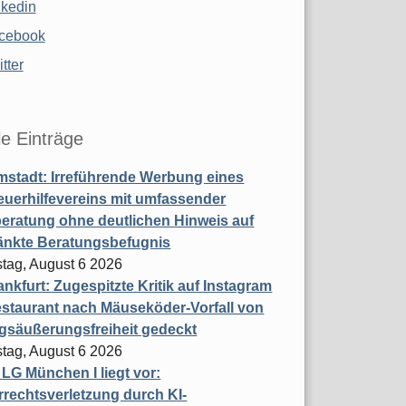
nkedin
cebook
tter
le Einträge
stadt: Irreführende Werbung eines
uerhilfevereins mit umfassender
eratung ohne deutlichen Hinweis auf
änkte Beratungsbefugnis
tag, August 6 2026
nkfurt: Zugespitzte Kritik auf Instagram
staurant nach Mäuseköder-Vorfall von
gsäußerungsfreiheit gedeckt
tag, August 6 2026
t LG München I liegt vor:
rechtsverletzung durch KI-