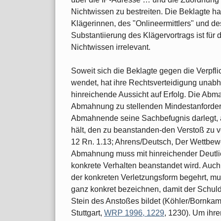
Nichtwissen zu bestreiten. Die Beklagte ha
Klägerinnen, des "Onlineermittlers" und des
Substantiierung des Klägervortrags ist für 
Nichtwissen irrelevant.
Soweit sich die Beklagte gegen die Verpfl
wendet, hat ihre Rechtsverteidigung una
hinreichende Aussicht auf Erfolg. Die Ab
Abmahnung zu stellenden Mindestanforder
Abmahnende seine Sachbefugnis darlegt, al
hält, den zu beanstanden-den Verstoß zu v
12 Rn. 1.13; Ahrens/Deutsch, Der Wettbewer
Abmahnung muss mit hinreichender Deutli
konkrete Verhalten beanstandet wird. Auch
der konkreten Verletzungsform begehrt, m
ganz konkret bezeichnen, damit der Schul
Stein des Anstoßes bildet (Köhler/Bornkam
Stuttgart,
WRP 1996, 1229
, 1230). Um ihr