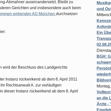
ng-Abmahner auseinandersetzt. Bleibt zu
Musikg
anderen Gerichten und insbesondere auch beim
und Ou
nommen wirkenden AG München
durchsetzen
Mittwoc
Kennzei
Anford
ier:
Ein Übe
Transpa
02.08.2
Diensta
BGH: G
schwer
n wird der Beschluss des Landgerichts
Persönl
wiederh
ster Instanz rückwirkend ab dem 8. April 2011
Bildver
 ihr Rechtsanwalt A. zur vorläufigen
Montag,
 dieser Instanz rückwirkend ab dem 8. April
Volltex
an die L
Ärzte 
Empfeh