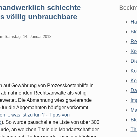
handwerklich schlechte
Beckm
s völlig unbrauchbare
Ha
Bl
am
Samstag, 14. Januar 2012
Re
Ko
Di
Ko
Ko
n auf Gewährung von Prozesskostenhilfe in
Da
r abmahnenden Rechtsanwälte als völlig
bewertet. Die Abmahnung wies gravierende
Im
) für die Abgemahnten häufiger vorkommt
Ma
 ... was ist zu tun ? - Tipps von
Bl
d
). So wurde pauschal eine Liste von über 300
urde, an welchen Titeln die Mandantschaft der
Th
te inne hat. Zudem wurde - was ein häufiger