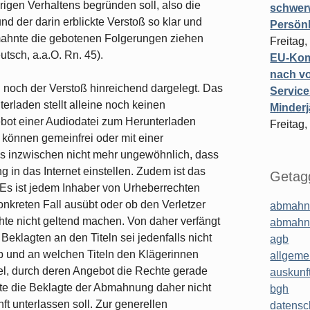
rigen Verhaltens begründen soll, also die
schwer
der darin erblickte Verstoß so klar und
Persönl
mahnte die gebotenen Folgerungen ziehen
Freitag,
sch, a.a.O. Rn. 45).
EU-Komm
nach vo
n noch der Verstoß hinreichend dargelegt. Das
Service
rladen stellt alleine noch keinen
Minderj
ebot einer Audiodatei zum Herunterladen
Freitag,
 können gemeinfrei oder mit einer
es inzwischen nicht mehr ungewöhnlich, dass
ng in das Internet einstellen. Zudem ist das
Getagg
 Es ist jedem Inhaber von Urheberrechten
onkreten Fall ausübt oder ob den Verletzer
abmahn
hte nicht geltend machen. Von daher verfängt
abmahn
eklagten an den Titeln sei jedenfalls nicht
agb
, ob und an welchen Titeln den Klägerinnen
allgeme
el, durch deren Angebot die Rechte gerade
auskunf
nte die Beklagte der Abmahnung daher nicht
bgh
t unterlassen soll. Zur generellen
datensc