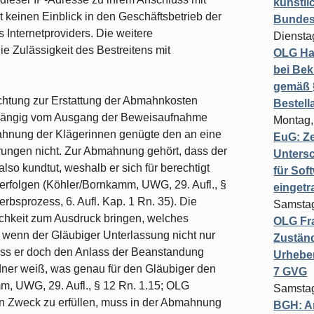
künstli
t keinen Einblick in den Geschäftsbetrieb der
Bundesg
 Internetproviders. Die weitere
Diensta
die Zulässigkeit des Bestreitens mit
OLG Ha
bei Bek
gemäß §
ichtung zur Erstattung der Abmahnkosten
Bestel
bhängig vom Ausgang der Beweisaufnahme
Montag,
mahnung der Klägerinnen genügte den an eine
EuG: Z
ungen nicht. Zur Abmahnung gehört, dass der
Untersc
so kundtut, weshalb er sich für berechtigt
für Sof
erfolgen (Köhler/Bornkamm, UWG, 29. Aufl., §
einget
bsprozess, 6. Aufl. Kap. 1 Rn. 35). Die
Samstag
chkeit zum Ausdruck bringen, welches
OLG Fra
 wenn der Gläubiger Unterlassung nicht nur
Zuständ
uss er doch den Anlass der Beanstandung
Urheber
dner weiß, was genau für den Gläubiger den
7 GVG
m, UWG, 29. Aufl., § 12 Rn. 1.15; OLG
Samstag
en Zweck zu erfüllen, muss in der Abmahnung
BGH: A