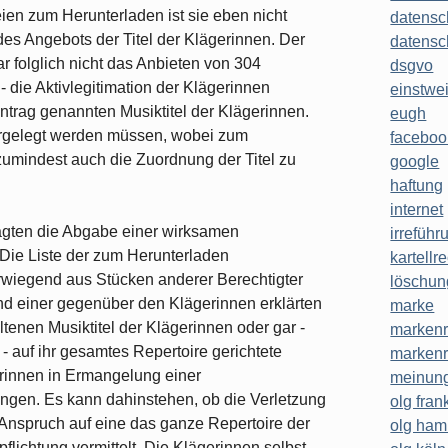
en zum Herunterladen ist sie eben nicht
datensc
 des Angebots der Titel der Klägerinnen. Der
datensc
r folglich nicht das Anbieten von 304
dsgvo
 die Aktivlegitimation der Klägerinnen
einstwe
antrag genannten Musiktitel der Klägerinnen.
eugh
argelegt werden müssen, wobei zum
faceboo
zumindest auch die Zuordnung der Titel zu
google
haftung
internet
agten die Abgabe einer wirksamen
irreführ
 Die Liste der zum Herunterladen
kartellr
wiegend aus Stücken anderer Berechtigter
löschun
d einer gegenüber den Klägerinnen erklärten
marke
altenen Musiktitel der Klägerinnen oder gar -
markenr
- auf ihr gesamtes Repertoire gerichtete
markenr
rinnen in Ermangelung einer
meinung
langen. Es kann dahinstehen, ob die Verletzung
olg frank
 Anspruch auf eine das ganze Repertoire der
olg ha
lichtung vermittelt. Die Klägerinnen selbst