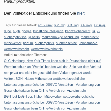
Parfumprodukten.
Den Volltext der Entscheidung finden Sie
hier:
Tags für diesen Artikel:
art. 9 umv
,
§ 2 uwg
,
§ 3 uwg
,
§ 6 uwg
,
§ 8 uwg
,
dupe
,
eugh
,
google
,
künstliche intelligenz
,
kennzeichenrecht
,
ki
,
ki-
suchergebnisse
,
lg berlin
,
markenmäßige benutzung
,
markenrecht
,
mitbewerber
,
parfum
,
suchergebnis
,
suchmaschine
,
unionsmarke
,
wettbewerbsrecht
,
wettbewerbsverhältnis
Artikel mit ähnlichen Themen:
OLG Hamburg: New York Times kann sich in Deutschland nicht auf
Werktitelschutz an "Wordle" berufen weil das Spiel vor dem Verkauf
rein privat und nicht im geschäftlichen Verkehr genutzt wurde
Volltext BGH: Haben Mitbewerber wettbewerbsrechtliche
Unterlassungsansprüche bei DSGVO-Verstößen - Verarbeitung von
Gesundheitsdaten beim Online-Vertrieb von Arzneimitteln
BGH legt EuGH vor: Haben Mitbewerber wettbewerbsrechtliche
Unterlassungsansprüche bei DSGVO-Verstößen - Verarbeitung von
Gesundheitsdaten beim Online-Vertrieb von Arzneimitteln