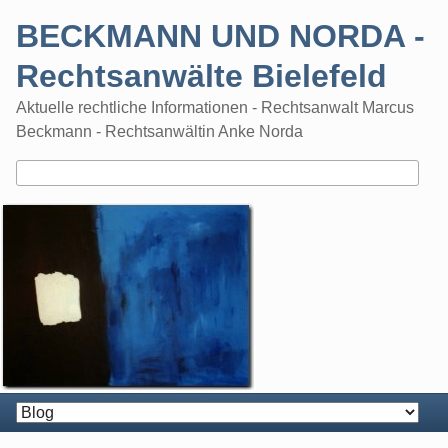
Skip
BECKMANN UND NORDA -
to
content
Rechtsanwälte Bielefeld
Aktuelle rechtliche Informationen - Rechtsanwalt Marcus
Beckmann - Rechtsanwältin Anke Norda