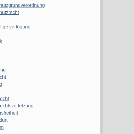
hutzgrundverordnung
hutzrecht
ilige verfügung
k
ung
echt
g
echt
echtsverletzung
sfreiheit
furt
mm