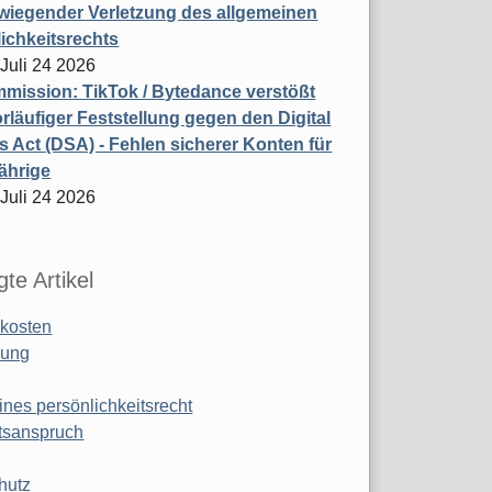
wiegender Verletzung des allgemeinen
ichkeitsrechts
 Juli 24 2026
ission: TikTok / Bytedance verstößt
rläufiger Feststellung gegen den Digital
s Act (DSA) - Fehlen sicherer Konten für
ährige
 Juli 24 2026
te Artikel
kosten
ung
ines persönlichkeitsrecht
tsanspruch
hutz