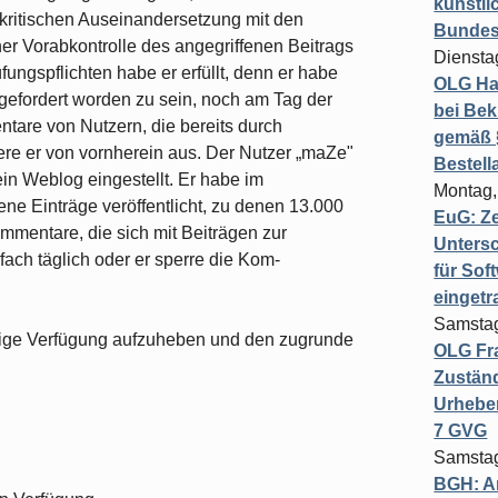
künstli
r kritischen Auseinandersetzung mit den
Bundesg
er Vorabkontrolle des angegriffenen Bei­trags
Diensta
fungspflichten habe er erfüllt, denn er habe
OLG Ha
fgefordert worden zu sein, noch am Tag der
bei Bek
tare von Nutzern, die bereits durch
gemäß §
tere er von vornherein aus. Der Nutzer „maZe"
Bestel
n Weblog eingestellt. Er habe im
Montag,
ne Einträge veröffentlicht, zu denen 13.000
EuG: Z
entare, die sich mit Beiträgen zur
Untersc
rfach täglich oder er sperre die Kom­
für Sof
einget
Samstag
ilige Verfügung aufzuheben und den zugrunde
OLG Fra
Zuständ
Urheber
7 GVG
Samstag
BGH: A