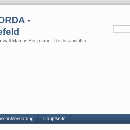
ORDA -
efeld
tsanwalt Marcus Beckmann - Rechtsanwältin
schutzerklärung
Hauptseite