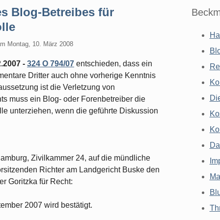
s Blog-Betreibes für
Beckm
lle
Ha
am
Montag, 10. März 2008
Bl
2.2007 -
324 O 794/07
entschieden, dass ein
Re
mentare Dritter auch ohne vorherige Kenntnis
Ko
aussetzung ist die Verletzung von
Di
ts muss ein Blog- oder Forenbetreiber die
lle unterziehen, wenn die geführte Diskussion
Ko
Ko
Da
 Hamburg, Zivilkammer 24, auf die mündliche
Im
rsitzenden Richter am Landgericht Buske den
Ma
r Goritzka für Recht:
Bl
tember 2007 wird bestätigt.
Th