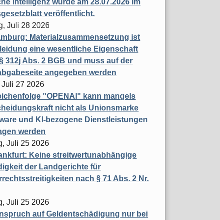
che Intelligenz wurde am 28.07.2026 im
esetzblatt veröffentlicht.
g, Juli 28 2026
mburg: Materialzusammensetzung ist
leidung eine wesentliche Eigenschaft
 312j Abs. 2 BGB und muss auf der
labgabeseite angegeben werden
 Juli 27 2026
eichenfolge "OPENAI" kann mangels
heidungskraft nicht als Unionsmarke
tware und KI-bezogene Dienstleistungen
ragen werden
, Juli 25 2026
nkfurt: Keine streitwertunabhängige
igkeit der Landgerichte für
rechtsstreitigkeiten nach § 71 Abs. 2 Nr.
, Juli 25 2026
nspruch auf Geldentschädigung nur bei