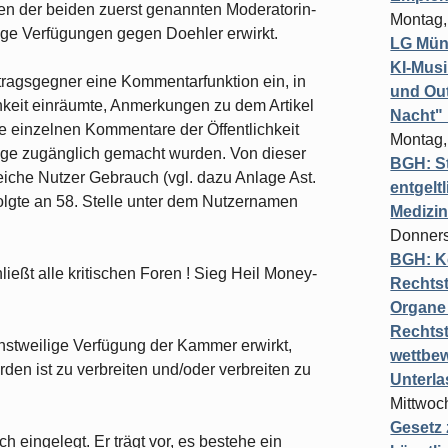
en der beiden zuerst genannten Moderatorin­
Montag,
ige Verfügungen gegen Doehler erwirkt.
LG Münc
KI-Mus
ntragsgegner eine Kommentarfunktion ein, in
und Out
chkeit einräumte, Anmerkungen zu dem Artikel
Nacht"
e einzelnen Kommentare der Öf­fentlichkeit
Montag,
olge zugänglich gemacht wurden. Von dieser
BGH: St
eiche Nutzer Gebrauch (vgl. dazu Anlage Ast.
entgelt
folgte an 58. Stelle unter dem Nutzernamen
Medizi
Donners
BGH: K
ließt alle kritischen Foren ! Sieg Heil Money-
Rechtst
Organe 
Rechts
instweilige Verfügung der Kammer erwirkt,
wettbew
en ist zu verbreiten und/oder verbreiten zu
Unterl
Mittwoch
Gesetz
 eingelegt. Er trägt vor, es bestehe ein