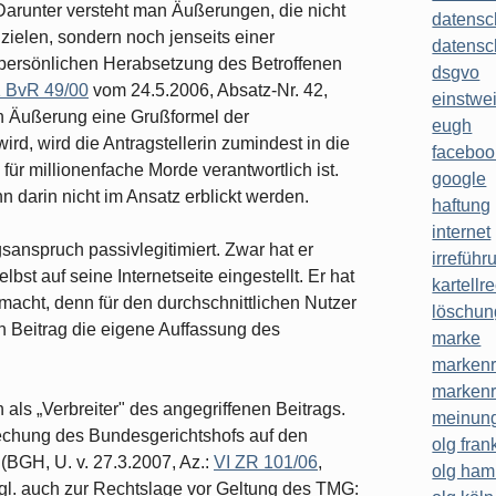
arunter versteht man Äuße­rungen, die nicht
datensc
zielen, sondern noch jenseits einer
datensc
r persönlichen Herabsetzung des Betroffenen
dsgvo
 BvR 49/00
vom 24.5.2006, Absatz-Nr. 42,
einstwe
en Äußerung eine Grußformel der
eugh
wird, wird die Antragstellerin zumindest in die
faceboo
für millionenfache Morde verantwortlich ist.
google
 darin nicht im Ansatz erblickt werden.
haftung
internet
sanspruch passivlegitimiert. Zwar hat er
irreführ
lbst auf seine Internetseite eingestellt. Er hat
kartellr
macht, denn für den durchschnittlichen Nutzer
löschun
n Beitrag die eigene Auffassung des
marke
markenr
markenr
als „Verbreiter" des angegriffenen Bei­trags.
meinung
echung des Bundesgerichtshofs auf den
olg frank
BGH, U. v. 27.3.2007, Az.:
VI ZR 101/06
,
olg ha
gl. auch zur Rechtslage vor Geltung des TMG: