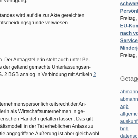
en Verfügung.
schwer
Persönl
tandes wird auf die zur Akte gereichten
Freitag,
 Entscheidungsgründe verwiesen.
EU-Komm
nach vo
Service
Minderj
Freitag,
n. Der Antragstellerin steht auch unter Be­
s der geltend gemachte Unterlassungsan­
S. 2 BGB analog in Verbindung mit Artikeln
2
Getagg
abmahn
abmahn
ternehmenspersönlichkeitsrecht der An­
agb
llerin als Wirtschaftsunternehmen in ge­
allgeme
erischen Handeln gefallen lassen. Das gilt
auskunf
äftsmodell in der Tat erheblichen Anlass zu
bgh
Die angegriffene Äußerung ist aber gleichwohl
datensc