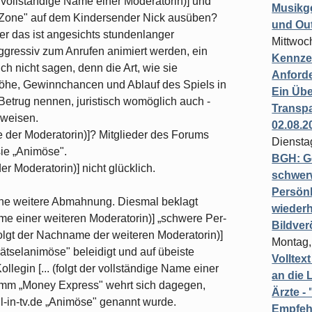
r vollständige Name einer Moderatorin)] und
Musikg
-Zone" auf dem Kindersender Nick ausüben?
und Ou
er das ist angesichts stundenlanger
Mittwoc
ggressiv zum Anrufen animiert werden, ein
Kennzei
h nicht sagen, denn die Art, wie sie
Anford
öhe, Gewinnchancen und Ablauf des Spiels in
Ein Übe
 Betrug nennen, juristisch womöglich auch -
Transpa
eweisen.
02.08.2
ame der Moderatorin)]? Mitglieder des Forums
Diensta
sie „Animöse".
BGH: G
er Moderatorin)] nicht glücklich.
schwer
Persönl
ine weitere Abmahnung. Diesmal beklagt
wiederh
Name einer weiteren Moderatorin)] „schwere Per­
Bildver
(folgt der Nachname der weiteren Moderatorin)]
Montag,
ätselanimöse" beleidigt und auf übeiste
Volltex
legin [... (folgt der vollständige Name einer
an die L
amm „Money Express" wehrt sich dagegen,
Ärzte 
all-in-tv.de „Animöse" genannt wurde.
Empfeh