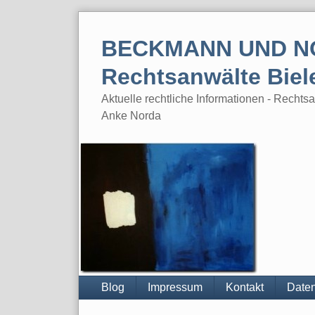
Skip
to
BECKMANN UND N
content
Rechtsanwälte Biel
Aktuelle rechtliche Informationen - Rech
Anke Norda
Blog
Impressum
Kontakt
Daten