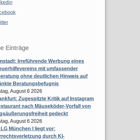
nkedin
cebook
tter
le Einträge
stadt: Irreführende Werbung eines
uerhilfevereins mit umfassender
eratung ohne deutlichen Hinweis auf
änkte Beratungsbefugnis
tag, August 6 2026
nkfurt: Zugespitzte Kritik auf Instagram
staurant nach Mäuseköder-Vorfall von
gsäußerungsfreiheit gedeckt
tag, August 6 2026
t LG München I liegt vor:
rechtsverletzung durch KI-