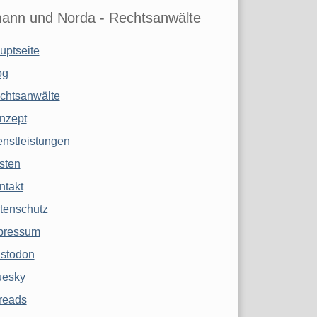
ann und Norda - Rechtsanwälte
uptseite
og
chtsanwälte
nzept
enstleistungen
sten
ntakt
tenschutz
pressum
stodon
uesky
reads