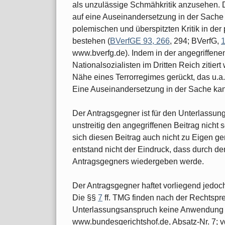
als unzulässige Schmähkritik anzusehen. D
auf eine Auseinandersetzung in der Sache 
polemischen und überspitzten Kritik in de
bestehen (
BVerfGE 93, 266
, 294; BVerfG,
1
www.bverfg.de). Indem in der angegriffen
Nationalsozialisten im Dritten Reich zitiert 
Nähe eines Terrorregimes gerückt, das u.a. 
Eine Auseinandersetzung in der Sache kann
Der Antragsgegner ist für den Unterlassung
unstreitig den angegriffenen Beitrag nicht se
sich diesen Beitrag auch nicht zu Eigen ge
entstand nicht der Eindruck, dass durch de
Antragsgegners wiedergeben werde.
Der Antragsgegner haftet vorliegend jedoch 
Die §§
7
ff. TMG finden nach der Rechtspr
Unterlassungsanspruch keine Anwendung (
www.bundesgerichtshof.de, Absatz-Nr. 7; v