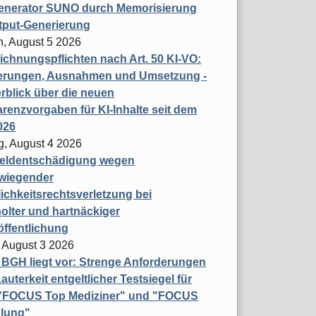
enerator SUNO durch Memorisierung
tput-Generierung
h, August 5 2026
chnungspflichten nach Art. 50 KI-VO:
erungen, Ausnahmen und Umsetzung -
rblick über die neuen
renzvorgaben für KI-Inhalte seit dem
026
g, August 4 2026
eldentschädigung wegen
wiegender
ichkeitsrechtsverletzung bei
olter und hartnäckiger
öffentlichung
 August 3 2026
t BGH liegt vor: Strenge Anforderungen
auterkeit entgeltlicher Testsiegel für
- "FOCUS Top Mediziner" und "FOCUS
lung"