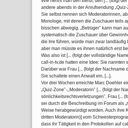
Wie nennt man den Beruf, den [... (folgt de
andere abends in der Anrufsendung „Quiz
Sie selbst nennen sich Moderatorinnen, ab
Monologe, mit denen die Zuschauer teils a
bisschen abwegig. „Betrüger" kann man auc
systematisch die Zuschauer über Gewinnh
die Irre führen, würde man zwar landläufig
aber man müsste es ihnen natürlich erst b
Was also ist [... (folgt der vollständige N
call-in-tv.de hatten eine Idee: Sie nannten 
Darüber war Frau [... (folgt der Nachname d
Sie schaltete einen Anwalt ein, [...].
Vor drei Wochen erreichte Marc Doehler e
„Quiz-Zone"-,,Moderatorin" [... (folgt der 
sönlichkeitsrechtsverletzungen". Frau [... 
sei durch die Beschreibung im Forum als „r
Weise herabgewürdigt worden. Auch ihre Kol
dritten Moderatorin)] vom Schwesterprogr
dass ihr Tätigkeit in den Protokollen auf c