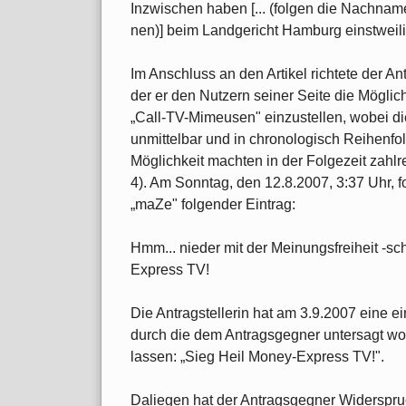
Inzwischen haben [... (folgen die Nachnam
nen)] beim Landgericht Hamburg einstweil
Im Anschluss an den Artikel richtete der A
der er den Nutzern seiner Seite die Mögli
„Call-TV-Mimeusen" einzustellen, wobei di
unmittelbar und in chronologisch Reihenf
Möglichkeit machten in der Folgezeit zahlr
4). Am Sonntag, den 12.8.2007, 3:37 Uhr, 
„maZe" folgender Eintrag:
Hmm... nieder mit der Meinungsfreiheit -sch
Express TV!
Die Antragstellerin hat am 3.9.2007 eine e
durch die dem Antragsgegner untersagt word
lassen: „Sieg Heil Money-Express TV!".
Daliegen hat der Antragsgegner Widerspruch