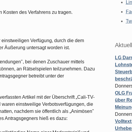
Li
Fa
n Kosten des Verfahrens zu tra­gen.
Twi
r einstweiligen Verfügung, durch die dem
Aktuel
er Äußerung untersagt worden ist.
LG Darm
-Sendungen", bei denen Zuschauer mittels
Lohnste
 können, an Rätselspielen teilzunehmen. Dazu
Steuerb
tragsgegner betreibt unter der
beschr
Donners
OLG Fra
erfassten Artikel mit der Überschrift „Cali-TV-
über Re
d waren einstweilige Verbotsverfügungen, die
Meinun
 hatten, nachdem sie öffentlich als „Animösen"
Donners
es Antragsgegners hieß es dazu:
Volltex
Urheber