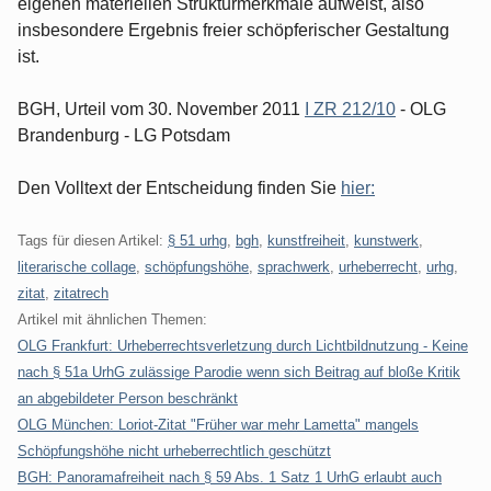
eigenen materiellen Strukturmerkmale aufweist, also
insbesondere Ergebnis freier schöpferischer Gestaltung
ist.
BGH, Urteil vom 30. November 2011
I ZR 212/10
- OLG
Brandenburg - LG Potsdam
Den Volltext der Entscheidung finden Sie
hier:
Tags für diesen Artikel:
§ 51 urhg
,
bgh
,
kunstfreiheit
,
kunstwerk
,
literarische collage
,
schöpfungshöhe
,
sprachwerk
,
urheberrecht
,
urhg
,
zitat
,
zitatrech
Artikel mit ähnlichen Themen:
OLG Frankfurt: Urheberrechtsverletzung durch Lichtbildnutzung - Keine
nach § 51a UrhG zulässige Parodie wenn sich Beitrag auf bloße Kritik
an abgebildeter Person beschränkt
OLG München: Loriot-Zitat "Früher war mehr Lametta" mangels
Schöpfungshöhe nicht urheberrechtlich geschützt
BGH: Panoramafreiheit nach § 59 Abs. 1 Satz 1 UrhG erlaubt auch