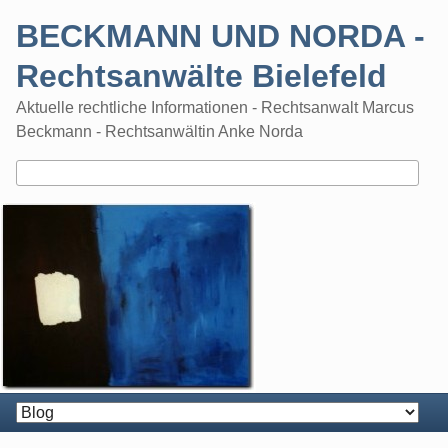
Skip
BECKMANN UND NORDA -
to
content
Rechtsanwälte Bielefeld
Aktuelle rechtliche Informationen - Rechtsanwalt Marcus
Beckmann - Rechtsanwältin Anke Norda