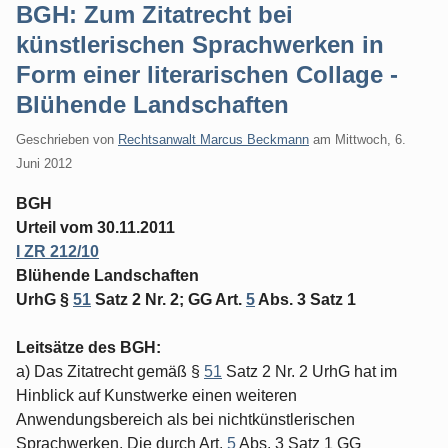
BGH: Zum Zitatrecht bei
künstlerischen Sprachwerken in
Form einer literarischen Collage -
Blühende Landschaften
Geschrieben von
Rechtsanwalt Marcus Beckmann
am
Mittwoch, 6.
Juni 2012
BGH
Urteil vom 30.11.2011
I ZR 212/10
Blühende Landschaften
UrhG §
51
Satz 2 Nr. 2; GG Art.
5
Abs. 3 Satz 1
Leitsätze des BGH:
a) Das Zitatrecht gemäß §
51
Satz 2 Nr. 2 UrhG hat im
Hinblick auf Kunstwerke einen weiteren
Anwendungsbereich als bei nichtkünstlerischen
Sprachwerken. Die durch Art.
5
Abs. 3 Satz 1 GG