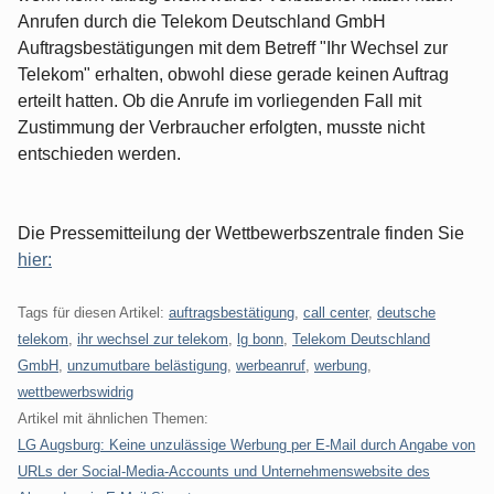
Anrufen durch die Telekom Deutschland GmbH
Auftragsbestätigungen mit dem Betreff "Ihr Wechsel zur
Telekom" erhalten, obwohl diese gerade keinen Auftrag
erteilt hatten. Ob die Anrufe im vorliegenden Fall mit
Zustimmung der Verbraucher erfolgten, musste nicht
entschieden werden.
Die Pressemitteilung der Wettbewerbszentrale finden Sie
hier:
Tags für diesen Artikel:
auftragsbestätigung
,
call center
,
deutsche
telekom
,
ihr wechsel zur telekom
,
lg bonn
,
Telekom Deutschland
GmbH
,
unzumutbare belästigung
,
werbeanruf
,
werbung
,
wettbewerbswidrig
Artikel mit ähnlichen Themen:
LG Augsburg: Keine unzulässige Werbung per E-Mail durch Angabe von
URLs der Social-Media-Accounts und Unternehmenswebsite des