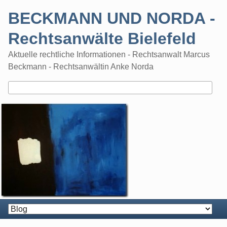
Skip
BECKMANN UND NORDA -
to
content
Rechtsanwälte Bielefeld
Aktuelle rechtliche Informationen - Rechtsanwalt Marcus
Beckmann - Rechtsanwältin Anke Norda