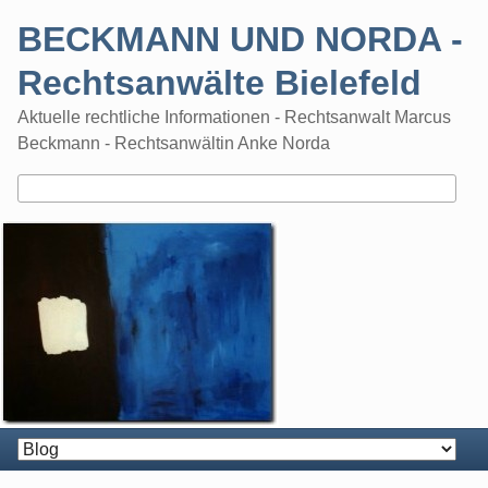
Skip
BECKMANN UND NORDA -
to
content
Rechtsanwälte Bielefeld
Aktuelle rechtliche Informationen - Rechtsanwalt Marcus
Beckmann - Rechtsanwältin Anke Norda