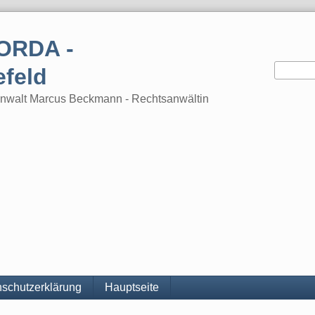
ORDA -
efeld
tsanwalt Marcus Beckmann - Rechtsanwältin
schutzerklärung
Hauptseite