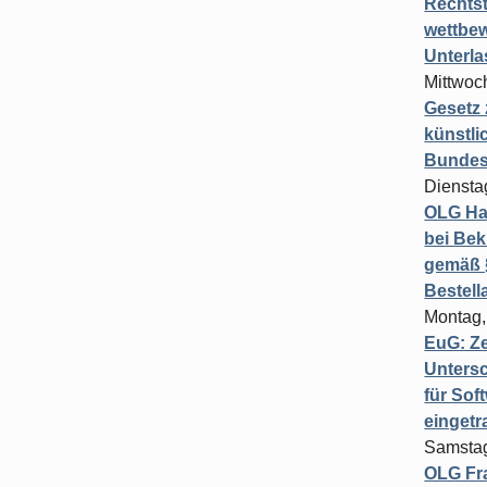
Rechts
wettbew
Unterl
Mittwoch
Gesetz
künstli
Bundesg
Diensta
OLG Ha
bei Bek
gemäß §
Bestel
Montag,
EuG: Z
Untersc
für Sof
einget
Samstag
OLG Fra