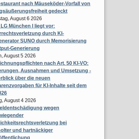
staurant nach Mäuseköder-Vorfall von
gsäußerungsfreiheit gedeckt
tag, August 6 2026
t LG München I liegt vor:
rechtsverletzung durch KI-
enerator SUNO durch Memorisierung
tput-Generierung
h, August 5 2026
chnungspflichten nach Art. 50 KI-VO:
erungen, Ausnahmen und Umsetzung -
rblick über die neuen
renzvorgaben für KI-Inhalte seit dem
026
g, August 4 2026
eldentschädigung wegen
wiegender
ichkeitsrechtsverletzung bei
olter und hartnäckiger
öffentlichung