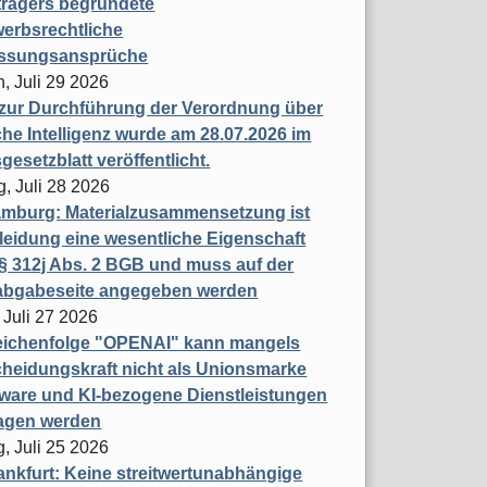
trägers begründete
erbsrechtliche
assungsansprüche
, Juli 29 2026
 zur Durchführung der Verordnung über
che Intelligenz wurde am 28.07.2026 im
esetzblatt veröffentlicht.
g, Juli 28 2026
mburg: Materialzusammensetzung ist
leidung eine wesentliche Eigenschaft
 312j Abs. 2 BGB und muss auf der
labgabeseite angegeben werden
 Juli 27 2026
eichenfolge "OPENAI" kann mangels
heidungskraft nicht als Unionsmarke
tware und KI-bezogene Dienstleistungen
ragen werden
, Juli 25 2026
nkfurt: Keine streitwertunabhängige