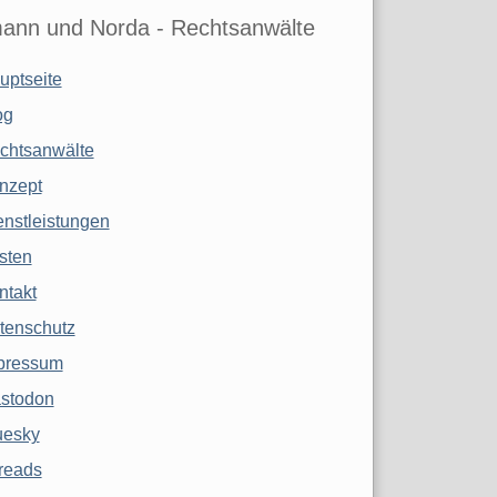
ann und Norda - Rechtsanwälte
uptseite
og
chtsanwälte
nzept
enstleistungen
sten
ntakt
tenschutz
pressum
stodon
uesky
reads