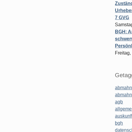
Zuständ
Urheber
7 GVG
Samstag
BGH: A
schwer
Persönl
Freitag,
Getagg
abmahn
abmahn
agb
allgeme
auskunf
bgh
datensc