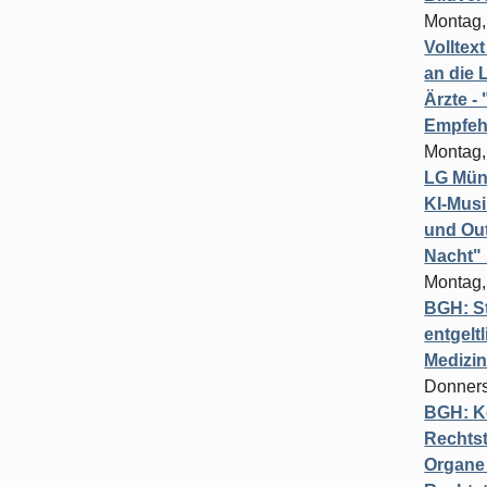
Montag,
Volltex
an die L
Ärzte 
Empfeh
Montag,
LG Münc
KI-Mus
und Out
Nacht"
Montag,
BGH: St
entgelt
Medizi
Donners
BGH: K
Rechtst
Organe 