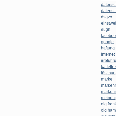
datensc
datensc
dsgvo
einstwe
eugh
faceboo
google
haftung
internet
irreführ
kartellr
löschun
marke
markenr
markenr
meinung
olg frank
olg ha