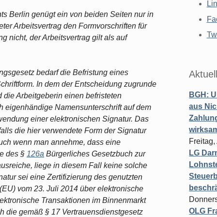
Li
s Berlin genügt ein von beiden Seiten nur in
Fa
eter Arbeitsvertrag den Formvorschriften für
Twi
nicht, der Arbeitsvertrag gilt als auf
ungsgesetz bedarf die Befristung eines
Aktuel
Schriftform. In dem der Entscheidung zugrunde
BGH: U
die Arbeitgeberin einen befristeten
aus Nic
rch eigenhändige Namensunterschrift auf dem
Zahlun
wendung einer elektronischen Signatur. Das
wirksa
falls die hier verwendete Form der Signatur
Freitag
 Auch wenn man annehme, dass eine
LG Darm
ne des §
126a
Bürgerliches Gesetzbuch zur
Lohnste
sreiche, liege in diesem Fall keine solche
Steuerb
gnatur sei eine Zertifizierung des genutzten
beschr
EU) vom 23. Juli 2014 über elektronische
Donners
elektronische Transaktionen im Binnenmarkt
OLG Fra
urch die gemäß § 17 Vertrauensdienstgesetz