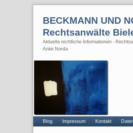
Skip
to
BECKMANN UND N
content
Rechtsanwälte Biel
Aktuelle rechtliche Informationen - Rech
Anke Norda
Blog
Impressum
Kontakt
Daten