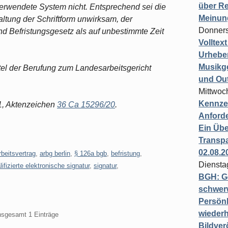
über Re
erwendete System nicht. Entsprechend sei die
Meinun
ltung der Schriftform unwirksam, der
Donners
und Befristungsgesetz als auf unbestimmte Zeit
Volltex
Urheber
Musikg
tel der Berufung zum Landesarbeitsgericht
und Ou
Mittwoc
Kennzei
21, Aktenzeichen
36 Ca 15296/20
.
Anford
Ein Übe
Transpa
02.08.2
rbeitsvertrag
,
arbg berlin
,
§ 126a bgb
,
befristung
,
Diensta
lifizierte elektronische signatur
,
signatur
,
BGH: G
schwer
Persönl
wiederh
insgesamt 1 Einträge
Bildver