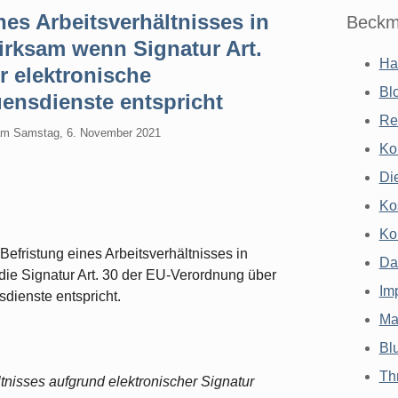
nes Arbeitsverhältnisses in
Beckm
irksam wenn Signatur Art.
Ha
 elektronische
Bl
uensdienste entspricht
Re
am
Samstag, 6. November 2021
Ko
Di
Ko
Ko
Befristung eines Arbeitsverhältnisses in
Da
die Signatur Art. 30 der EU-Verordnung über
Im
sdienste entspricht.
Ma
Bl
Th
tnisses aufgrund elektronischer Signatur