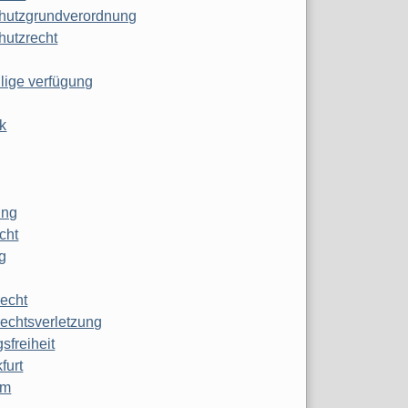
hutzgrundverordnung
hutzrecht
ilige verfügung
k
ung
echt
g
echt
echtsverletzung
sfreiheit
furt
mm