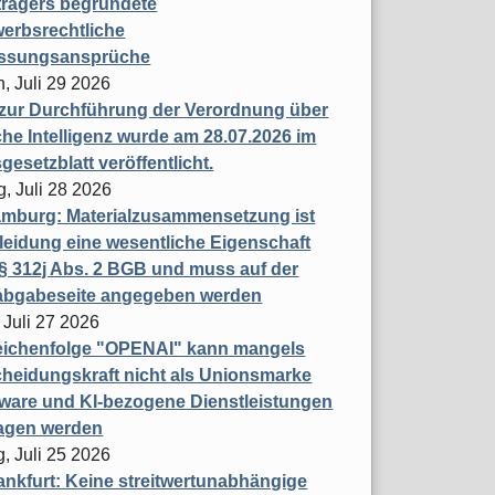
trägers begründete
erbsrechtliche
assungsansprüche
, Juli 29 2026
 zur Durchführung der Verordnung über
che Intelligenz wurde am 28.07.2026 im
esetzblatt veröffentlicht.
g, Juli 28 2026
mburg: Materialzusammensetzung ist
leidung eine wesentliche Eigenschaft
 312j Abs. 2 BGB und muss auf der
labgabeseite angegeben werden
 Juli 27 2026
eichenfolge "OPENAI" kann mangels
heidungskraft nicht als Unionsmarke
tware und KI-bezogene Dienstleistungen
ragen werden
, Juli 25 2026
nkfurt: Keine streitwertunabhängige