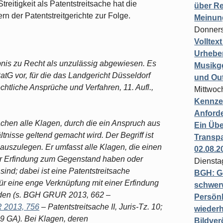
reitigkeit als Patentstreitsache hat die
über Re
n der Patentstreitgerichte zur Folge.
Meinun
Donners
Volltex
Urheber
bnis zu Recht als unzulässig abgewiesen. Es
Musikg
atG vor, für die das Landgericht Düsseldorf
und Ou
chtliche Ansprüche und Verfahren, 11. Aufl.,
Mittwoc
Kennzei
Anford
achen alle Klagen, durch die ein Anspruch aus
Ein Übe
nisse geltend gemacht wird. Der Begriff ist
Transpa
szulegen. Er umfasst alle Klagen, die einen
02.08.2
er Erfindung zum Gegenstand haben oder
Diensta
sind; dabei ist eine Patentstreitsache
BGH: G
 eine enge Verknüpfung mit einer Erfindung
schwer
erden (s. BGH GRUR 2013, 662 –
Persönl
2013, 756
– Patentstreitsache II, Juris-Tz. 10;
wiederh
09 GA). Bei Klagen, deren
Bildver