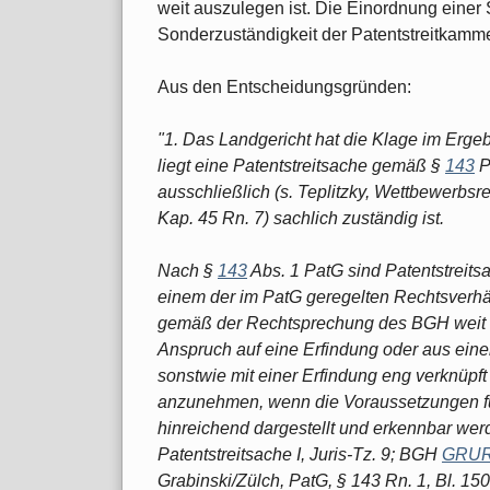
weit auszulegen ist. Die Einordnung einer St
Sonderzuständigkeit der Patentstreitkammer
Aus den Entscheidungsgründen:
"1. Das Landgericht hat die Klage im Erge
liegt eine Patentstreitsache gemäß §
143
P
ausschließlich (s. Teplitzky, Wettbewerbsre
Kap. 45 Rn. 7) sachlich zuständig ist.
Nach §
143
Abs. 1 PatG sind Patentstreits
einem der im PatG geregelten Rechtsverhält
gemäß der Rechtsprechung des BGH weit au
Anspruch auf eine Erfindung oder aus ein
sonstwie mit einer Erfindung eng verknüpft 
anzunehmen, wenn die Voraussetzungen für
hinreichend dargestellt und erkennbar w
Patentstreitsache I, Juris-Tz. 9; BGH
GRUR 
Grabinski/Zülch, PatG, § 143 Rn. 1, Bl. 15