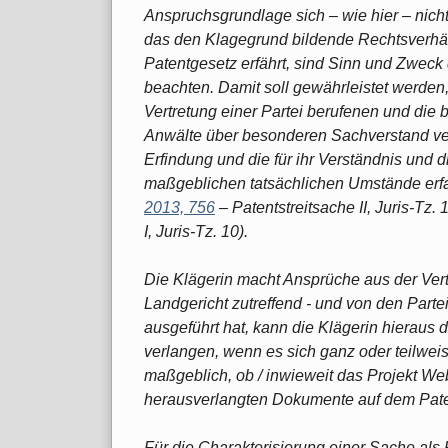
Anspruchsgrundlage sich – wie hier – nich
das den Klagegrund bildende Rechtsverhäl
Patentgesetz erfährt, sind Sinn und Zwec
beachten. Damit soll gewährleistet werden,
Vertretung einer Partei berufenen und die 
Anwälte über besonderen Sachverstand ver
Erfindung und die für ihr Verständnis und 
maßgeblichen tatsächlichen Umstände erf
2013, 756
– Patentstreitsache II, Juris-Tz
I, Juris-Tz. 10).
Die Klägerin macht Ansprüche aus der Vert
Landgericht zutreffend - und von den Partei
ausgeführt hat, kann die Klägerin hieraus
verlangen, wenn es sich ganz oder teilweise
maßgeblich, ob / inwieweit das Projekt W
herausverlangten Dokumente auf dem Pate
Für die Charakterisierung einer Sache als