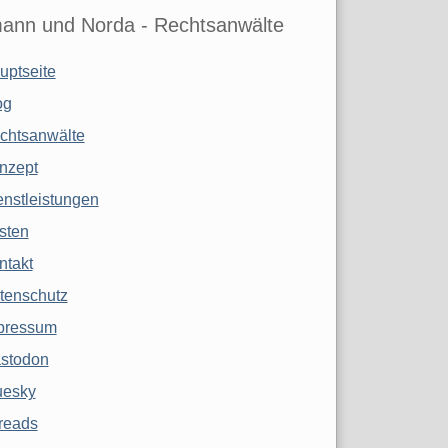
ann und Norda - Rechtsanwälte
uptseite
og
chtsanwälte
nzept
enstleistungen
sten
ntakt
tenschutz
pressum
stodon
uesky
reads