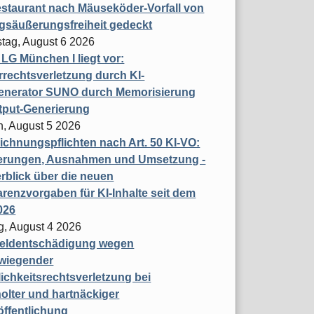
staurant nach Mäuseköder-Vorfall von
gsäußerungsfreiheit gedeckt
tag, August 6 2026
t LG München I liegt vor:
rechtsverletzung durch KI-
enerator SUNO durch Memorisierung
tput-Generierung
h, August 5 2026
chnungspflichten nach Art. 50 KI-VO:
erungen, Ausnahmen und Umsetzung -
rblick über die neuen
renzvorgaben für KI-Inhalte seit dem
026
g, August 4 2026
eldentschädigung wegen
wiegender
ichkeitsrechtsverletzung bei
olter und hartnäckiger
öffentlichung