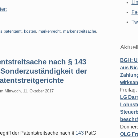
Li
ier:
Fa
Twi
es patentamt
,
kosten
,
markenrecht
,
markenstreitsache
,
Aktuel
ntstreitsache nach § 143
BGH: U
aus Nic
- Sonderzuständigkeit der
Zahlun
tentstreitgerichte
wirksa
Freitag
am
Mittwoch, 11. Oktober 2017
LG Darm
Lohnste
Steuerb
beschr
Donners
griff der Patentstreitsache nach §
143
PatG
OLG Fra