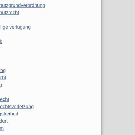
hutzgrundverordnung
hutzrecht
ilige verfügung
k
ung
echt
g
echt
echtsverletzung
sfreiheit
furt
mm