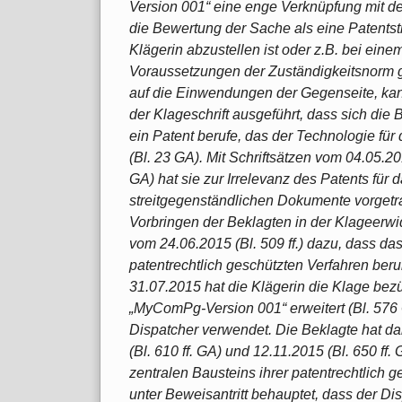
Version 001“ eine enge Verknüpfung mit de
die Bewertung der Sache als eine Patentst
Klägerin abzustellen ist oder z.B. bei ei
Voraussetzungen der Zuständigkeitsnorm 
auf die Einwendungen der Gegenseite, kann
der Klageschrift ausgeführt, dass sich die 
ein Patent berufe, das der Technologie f
(Bl. 23 GA). Mit Schriftsätzen vom 04.05.201
GA) hat sie zur Irrelevanz des Patents für
streitgegenständlichen Dokumente vorget
Vorbringen der Beklagten in der Klageerwid
vom 24.06.2015 (Bl. 509 ff.) dazu, dass d
patentrechtlich geschützten Verfahren beru
31.07.2015 hat die Klägerin die Klage be
„MyComPg-Version 001“ erweitert (Bl. 576
Dispatcher verwendet. Die Beklagte hat da
(Bl. 610 ff. GA) und 12.11.2015 (Bl. 650 ff
zentralen Bausteins ihrer patentrechtlic
unter Beweisantritt behauptet, dass der Dis