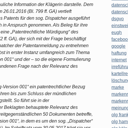
uliche Information der Klägerin darstelle. Dem
datensc
m 26.01.2016 (Bl. 799 ff. GA) vertieft
datensc
es Patents für den sog. Dispatcher ausgeführt
dsgvo
h in Anspruch genommen. Als Beleg für ihre
einstwe
f eine „Patentrechtliche Würdigung“ des
eugh
 ff. GA), der sich mit der Frage beschäftigt
faceboo
ispatcher der Patentanmeldung zu entnehmen
google
elbst in erster Instanz umfangreich zum Thema
haftung
 001“ und der – so die eigene Formulierung
internet
bundenen Frage nach der Relevanz des
irreführ
kartellr
löschun
ersion 001“ ein patentrechtlicher Bezug
marke
fahren bis zum Schluss der mündlichen
markenr
tellt. So führt sie in der
markenr
er Beklagten behauptete Relevanz des
meinung
treitgegenständlichen 50 Dokumenten betreffe,
olg frank
on 001“, in dem es um den sog. „Dispatcher“
olg ha
 Im Schriftsatz vom 30.05.2017 trägt sie vor,