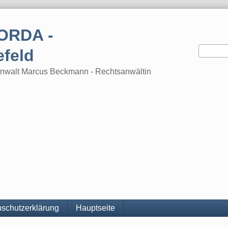
ORDA -
efeld
tsanwalt Marcus Beckmann - Rechtsanwältin
schutzerklärung
Hauptseite