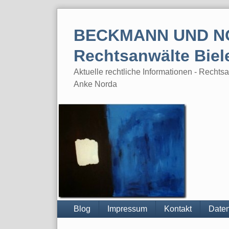
Skip
to
BECKMANN UND N
content
Rechtsanwälte Biel
Aktuelle rechtliche Informationen - Rech
Anke Norda
Blog
Impressum
Kontakt
Daten