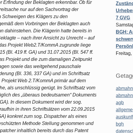
r Erfindung der Beklagten erkennbar. Ob für
Zuständ
reitsache nur auf den Sachvortrag der
Urheber
nem Schweigen des Klägers zu den
7 GVG
gemäß dem Vorbringen der Beklagten auch
Samstag
 dahinstehen. Die Klägerin hatte bereits in
BGH: A
Beklagte – nach ihrer Ansicht zu Unrecht – auf
schwer
ür das Projekt Web2.T/KommA zugrunde liege
Persönl
5 (Bl. 419 ff. GA) und 31.07.2015 (Bl. 547 ff.
Freitag,
 das Projekt und die zum damaligen Zeitpunkt
ragen sowie das weitgehend pauschale
erung (Bl. 336, 337 GA) und im Schriftsatz
Getagg
as Projekt Web 2.T/KommA primär auf dem
he, als unschlüssig gerügt. Im Schriftsatz vom
abmahn
züglich des „überaus bedeutsamen“ Dokuments
abmahn
 GA). In diesem Dokument wird der sog.
agb
raufhin in ihren Schriftsätzen vom 22.09.2015
allgeme
. GA) konkret zum sog. Dispatcher als eines
auskunf
h geschützten Methode Stellung genommen und
bgh
patcher inhaltlich bereits durch das Patent
datensc