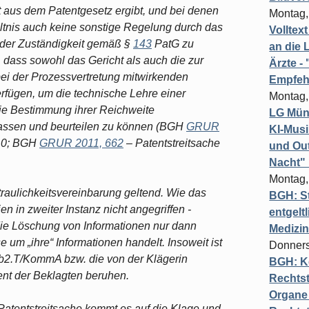
t aus dem Patentgesetz ergibt, und bei denen
Montag,
tnis auch keine sonstige Regelung durch das
Volltex
k der Zuständigkeit gemäß §
143
PatG zu
an die L
 dass sowohl das Gericht als auch die zur
Ärzte 
bei der Prozessvertretung mitwirkenden
Empfeh
fügen, um die technische Lehre einer
Montag,
die Bestimmung ihrer Reichweite
LG Münc
assen und beurteilen zu können (BGH
GRUR
KI-Mus
. 10; BGH
GRUR 2011, 662
– Patentstreitsache
und Out
Nacht"
Montag,
raulichkeitsvereinbarung geltend. Wie das
BGH: St
en in zweiter Instanz nicht angegriffen -
entgelt
 die Löschung von Informationen nur dann
Medizi
 um „ihre“ Informationen handelt. Insoweit ist
Donners
eb2.T/KommA bzw. die von der Klägerin
BGH: K
nt der Beklagten beruhen.
Rechtst
Organe 
 Patentstreitsache kommt es auf die Klage und