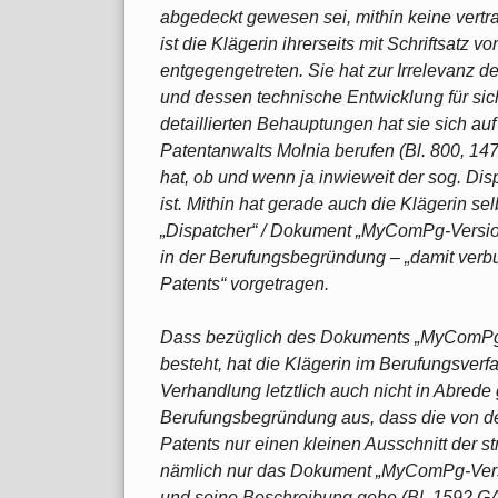
abgedeckt gewesen sei, mithin keine vertra
ist die Klägerin ihrerseits mit Schriftsatz vo
entgegengetreten. Sie hat zur Irrelevanz d
und dessen technische Entwicklung für sic
detaillierten Behauptungen hat sie sich au
Patentanwalts Molnia berufen (Bl. 800, 1472
hat, ob und wenn ja inwieweit der sog. D
ist. Mithin hat gerade auch die Klägerin s
„Dispatcher“ / Dokument „MyComPg-Version
in der Berufungsbegründung – „damit ver
Patents“ vorgetragen.
Dass bezüglich des Dokuments „MyComPg-V
besteht, hat die Klägerin im Berufungsver
Verhandlung letztlich auch nicht in Abrede gs
Berufungsbegründung aus, dass die von d
Patents nur einen kleinen Ausschnitt der s
nämlich nur das Dokument „MyComPg-Versi
und seine Beschreibung gehe (Bl. 1592 GA).