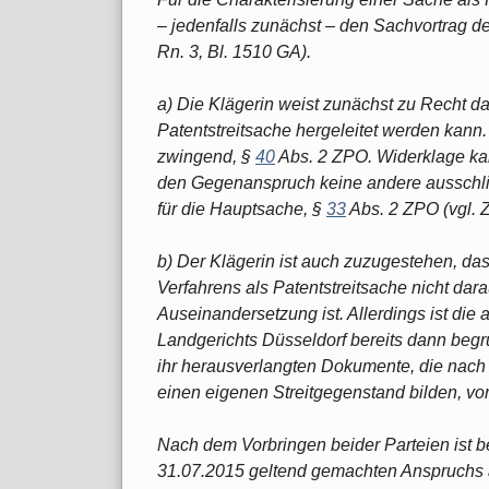
– jedenfalls zunächst – den Sachvortrag de
Rn. 3, Bl. 1510 GA).
a) Die Klägerin weist zunächst zu Recht da
Patentstreitsache hergeleitet werden kann.
zwingend, §
40
Abs. 2 ZPO. Widerklage ka
den Gegenanspruch keine andere ausschlie
für die Hauptsache, §
33
Abs. 2 ZPO (vgl. Z
b) Der Klägerin ist auch zuzugestehen, da
Verfahrens als Patentstreitsache nicht da
Auseinandersetzung ist. Allerdings ist die
Landgerichts Düsseldorf bereits dann begr
ihr herausverlangten Dokumente, die nach d
einen eigenen Streitgegenstand bilden, von
Nach dem Vorbringen beider Parteien ist b
31.07.2015 geltend gemachten Anspruch