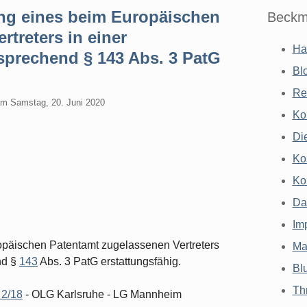
ng eines beim Europäischen
Beckm
treters in einer
Ha
tsprechend § 143 Abs. 3 PatG
Bl
Re
am
Samstag, 20. Juni 2020
Ko
Di
Ko
Ko
Da
Im
opäischen Patentamt zugelassenen Vertreters
Ma
nd §
143
Abs. 3 PatG erstattungsfähig.
Bl
Th
 2/18
- OLG Karlsruhe - LG Mannheim