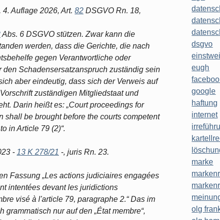
datensc
4. Auflage 2026, Art.
82
DSGVO Rn. 18,
datensc
datensc
2
Abs. 6 DSGVO stützen. Zwar kann die
dsgvo
anden werden, dass die Gerichte, die nach
einstwe
htsbehelfe gegen Verantwortliche oder
eugh
für den Schadensersatzanspruch zuständig sein
faceboo
sich aber eindeutig, dass sich der Verweis auf
google
orschrift zuständigen Mitgliedstaat und
haftung
eht. Darin heißt es: „Court proceedings for
internet
n shall be brought before the courts competent
irreführ
 in Article 79 (2)“.
kartellr
löschun
023 -
13 K 278/21
-, juris Rn. 23.
marke
markenr
hen Fassung „Les actions judiciaires engagées
markenr
nt intentées devant les juridictions
meinung
bre visé à l'article 79, paragraphe 2.“ Das im
olg frank
ch grammatisch nur auf den „État membre“,