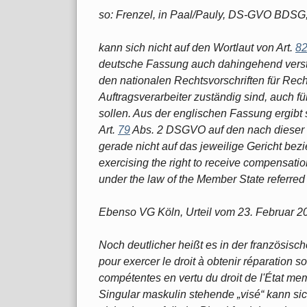
so: Frenzel, in Paal/Pauly, DS-GVO BDSG, 
kann sich nicht auf den Wortlaut von Art.
8
deutsche Fassung auch dahingehend verst
den nationalen Rechtsvorschriften für Rec
Auftragsverarbeiter zuständig sind, auch 
sollen. Aus der englischen Fassung ergibt 
Art.
79
Abs. 2 DSGVO auf den nach dieser V
gerade nicht auf das jeweilige Gericht bezi
exercising the right to receive compensatio
under the law of the Member State referred to
Ebenso VG Köln, Urteil vom 23. Februar 2
Noch deutlicher heißt es in der französisc
pour exercer le droit à obtenir réparation so
compétentes en vertu du droit de l'État mem
Singular maskulin stehende „visé“ kann si