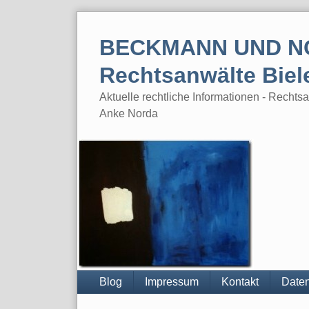
Skip
to
BECKMANN UND N
content
Rechtsanwälte Biel
Aktuelle rechtliche Informationen - Rech
Anke Norda
Blog
Impressum
Kontakt
Daten