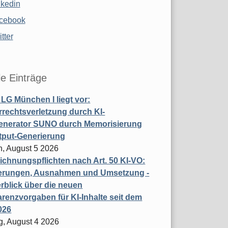
nkedin
cebook
tter
le Einträge
t LG München I liegt vor:
rechtsverletzung durch KI-
enerator SUNO durch Memorisierung
tput-Generierung
h, August 5 2026
chnungspflichten nach Art. 50 KI-VO:
erungen, Ausnahmen und Umsetzung -
rblick über die neuen
renzvorgaben für KI-Inhalte seit dem
026
g, August 4 2026