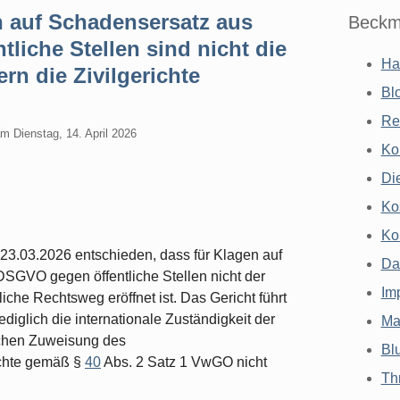
n auf Schadensersatz aus
Beckm
liche Stellen sind nicht die
Ha
rn die Zivilgerichte
Bl
Re
am
Dienstag, 14. April 2026
Ko
Di
Ko
Ko
23.03.2026 entschieden, dass für Klagen auf
Da
SGVO gegen öffentliche Stellen nicht der
Im
che Rechtsweg eröffnet ist. Das Gericht führt
glich die internationale Zuständigkeit der
Ma
lichen Zuweisung des
Bl
ichte gemäß §
40
Abs. 2 Satz 1 VwGO nicht
Th