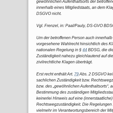
gewöhnlichen Aufenthaltsorts der betroffen
innerhalb eines Mitgliedstaats, an dem Klag
DSGVO nicht.
Vgl. Frenzel, in: Paal/Pauly, DS-GVO BDS
Um der betroffenen Person auch innerhalb 
vorgesehene Wahlrecht hinsichtlich des Kl
nationalen Regelung in §
44
BDSG, die die 
Zuständigkeit nahezu gleichlautend auf die 
zivilrechtliche Klagen überträgt.
Erst recht enthält Art.
79
Abs. 2 DSGVO kein
sachlichen Zuständigkeit bzw. Rechtswegzu
bzw. des „gewöhnlichen Aufenthaltsorts“, au
Bestimmung des zuständigen Mitgliedsstaat
keinerlei Hinweis auf eine (innerstaatliche
Rechtswegzuständigkeit. Die Regelungen zu
vielmehr im Verantwortungsbereich der Mitg