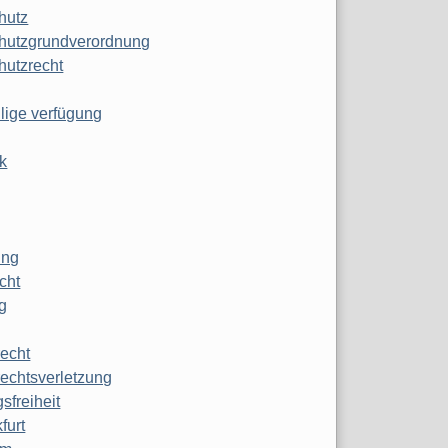
hutz
hutzgrundverordnung
hutzrecht
ilige verfügung
k
ung
echt
g
echt
echtsverletzung
sfreiheit
furt