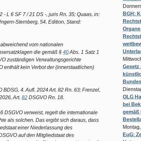
Donners
BGH: K
 L 6 SF 7 / 21 DS -, juris Rn. 35; Quaas, in:
Rechtst
ngern-Sternberg, 54. Edition, Stand:
Organe 
Rechts
wettbew
ss abweichend vom nationalen
Unterl
nsersatzklagen die gemäß §
40
Abs. 1 Satz 1
Mittwoch
O zuständigen Verwaltungsgerichte
Gesetz
enthält kein Verbot der (innerstaatlichen)
künstli
Bundesg
Diensta
 BDSG, 4. Aufl. 2024 Art. 82 Rn. 63; Frenzel,
OLG Ha
2026, Art.
82
DSGVO Rn. 18.
bei Bek
gemäß §
6 DSGVO verweist, regelt die internationale
Bestel
hte als solchen. Das ergibt sich daraus, dass
Montag,
edstaat einer Niederlassung des
EuG: Z
 DSGVO auf den Mitgliedstaat des