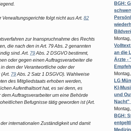
BGH: G
iegend.
schwer
Persönl
Verwaltungsgerichte folgt nicht aus Art.
82
wiederh
Bildver
Montag,
tsverfahren zur Inanspruchnahme des Rechts
Volltex
n, die nach den in Art. 79 Abs. 2 genannten
an die L
ndig sind. Art.
79
Abs. 2 DSGVO bestimmt,
Ärzte 
hen oder gegen einen Auftragsverarbeiter die
Empfeh
, in dem der Verantwortliche oder der
Montag,
 (Art.
79
Abs. 2 Satz 1 DSGVO). Wahlweise
LG Münc
ten des Mitgliedstaats erhoben werden,
KI-Mus
chen Aufenthaltsort hat, es sei denn, es
und Out
r dem Auftragsverarbeiter um eine Behörde
Nacht"
oheitlichen Befugnisse tätig geworden ist (Art.
Montag,
BGH: St
entgelt
er internationalen Zuständigkeit und damit
Medizi