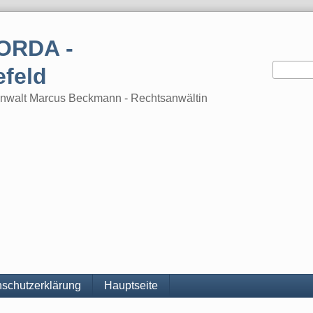
ORDA -
efeld
tsanwalt Marcus Beckmann - Rechtsanwältin
schutzerklärung
Hauptseite