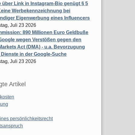
 über Link in Instagram-Bio genügt § 5
Keine Werbekennzeichnung bei
ndiger Eigenwerbung eines Influencers
tag, Juli 23 2026
mission: 890 Millionen Euro Geldbuße
Google wegen Verstößen gegen den
 Markets Act (DMA) - u.a. Bevorzugung
 Dienste in der Google-Suche
tag, Juli 23 2026
te Artikel
kosten
ung
ines persönlichkeitsrecht
tsanspruch