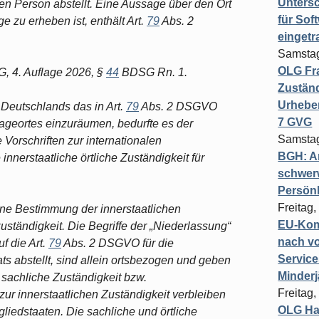
Untersc
en Person abstellt. Eine Aussage über den Ort
für Sof
e zu erheben ist, enthält Art.
79
Abs. 2
einget
Samstag
OLG Fra
G, 4. Auflage 2026, §
44
BDSG Rn. 1.
Zuständ
Urheber
Deutschlands das in Art.
79
Abs. 2 DSGVO
7 GVG
ageortes einzuräumen, bedurfte es der
Samstag
Vorschriften zur internationalen
BGH: A
innerstaatliche örtliche Zuständigkeit für
schwer
Persönl
Freitag,
e Bestimmung der innerstaatlichen
EU-Komm
ständigkeit. Die Begriffe der „Niederlassung“
nach vo
f die Art.
79
Abs. 2 DSGVO für die
Service
s abstellt, sind allein ortsbezogen und geben
Minderj
) sachliche Zuständigkeit bzw.
Freitag,
r innerstaatlichen Zuständigkeit verbleiben
OLG Ha
liedstaaten. Die sachliche und örtliche