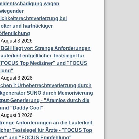
eldentschädigung wegen
wiegender
ichkeitsrechtsverletzung bei
olter und hartnäckiger
öffentlichung
 August 3 2026
t BGH liegt vor: Strenge Anforderungen
auterkeit entgeltlicher Testsiegel für
- "FOCUS Top Mediziner" und "FOCUS
lung"
 August 3 2026
hen I: Urheberrechtsverletzung durch
ikgenerator SUNO durch Memorisierung
put-Generierung - "Atemlos durch die
 und "Daddy Cool"
 August 3 2026
renge Anforderungen an die Lauterkeit
licher Testsiegel für Ärzte - "FOCUS Top
ner" und "FOCUS Empfehlung"