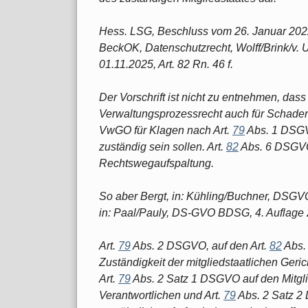
Hess. LSG, Beschluss vom 26. Januar 2022 -
BeckOK, Datenschutzrecht, Wolff/Brink/v. U
01.11.2025, Art. 82 Rn. 46 f.
Der Vorschrift ist nicht zu entnehmen, da
Verwaltungsprozessrecht auch für Schade
VwGO für Klagen nach Art.
79
Abs. 1 DSGV
zuständig sein sollen. Art.
82
Abs. 6 DSGVO 
Rechtswegaufspaltung.
So aber Bergt, in: Kühling/Buchner, DSGVO
in: Paal/Pauly, DS-GVO BDSG, 4. Auflage 
Art.
79
Abs. 2 DSGVO, auf den Art.
82
Abs. 
Zuständigkeit der mitgliedstaatlichen Geric
Art.
79
Abs. 2 Satz 1 DSGVO auf den Mitgli
Verantwortlichen und Art.
79
Abs. 2 Satz 2