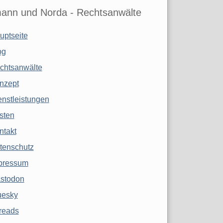
ann und Norda - Rechtsanwälte
uptseite
og
chtsanwälte
nzept
enstleistungen
sten
ntakt
tenschutz
pressum
stodon
uesky
reads