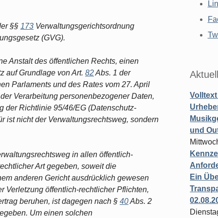
Li
Fa
der §§
173
Verwaltungsgerichtsordnung
Twi
sungsgesetz (GVG).
e Anstalt des öffentlichen Rechts, einen
z auf Grundlage von Art.
82
Abs. 1 der
Aktuel
en Parlaments und des Rates vom 27. April
Volltex
 der Verarbeitung personenbezogener Daten,
Urheber
 der Richtlinie 95/46/EG (Datenschutz-
Musikg
 ist nicht der Verwaltungsrechtsweg, sondern
und Ou
Mittwoc
Kennzei
waltungsrechtsweg in allen öffentlich-
Anford
rechtlicher Art gegeben, soweit die
Ein Übe
einem anderen Gericht ausdrücklich gewesen
Transpa
Verletzung öffentlich-rechtlicher Pflichten,
02.08.2
Vertrag beruhen, ist dagegen nach §
40
Abs. 2
Diensta
gegeben. Um einen solchen