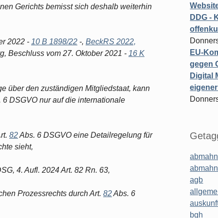
Website
nen Gerichts bemisst sich deshalb weiterhin
DDG - 
offenku
Donners
r 2022 -
10 B 1898/22
-,
BeckRS 2022,
EU-Kom
g, Beschluss vom 27. Oktober 2021 -
16 K
gegen 
Digital
eigener
 über den zuständigen Mitgliedstaat, kann
Donners
 6 DSGVO nur auf die internationale
Getagg
rt.
82
Abs. 6 DSGVO eine Detailregelung für
hte sieht,
abmahn
abmahn
G, 4. Aufl. 2024 Art. 82 Rn. 63,
agb
allgeme
ichen Prozessrechts durch Art.
82
Abs. 6
auskunf
bgh