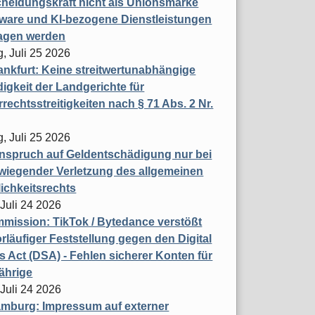
heidungskraft nicht als Unionsmarke
tware und KI-bezogene Dienstleistungen
ragen werden
, Juli 25 2026
nkfurt: Keine streitwertunabhängige
igkeit der Landgerichte für
rechtsstreitigkeiten nach § 71 Abs. 2 Nr.
, Juli 25 2026
nspruch auf Geldentschädigung nur bei
wiegender Verletzung des allgemeinen
ichkeitsrechts
 Juli 24 2026
ission: TikTok / Bytedance verstößt
rläufiger Feststellung gegen den Digital
s Act (DSA) - Fehlen sicherer Konten für
ährige
 Juli 24 2026
mburg: Impressum auf externer