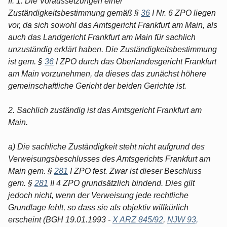
II. 1. Die Voraussetzungen einer
Zuständigkeitsbestimmung gemäß §
36
I Nr. 6 ZPO liegen
vor, da sich sowohl das Amtsgericht Frankfurt am Main, als
auch das Landgericht Frankfurt am Main für sachlich
unzuständig erklärt haben. Die Zuständigkeitsbestimmung
ist gem. §
36
I ZPO durch das Oberlandesgericht Frankfurt
am Main vorzunehmen, da dieses das zunächst höhere
gemeinschaftliche Gericht der beiden Gerichte ist.
2. Sachlich zuständig ist das Amtsgericht Frankfurt am
Main.
a) Die sachliche Zuständigkeit steht nicht aufgrund des
Verweisungsbeschlusses des Amtsgerichts Frankfurt am
Main gem. §
281
I ZPO fest. Zwar ist dieser Beschluss
gem. §
281
II 4 ZPO grundsätzlich bindend. Dies gilt
jedoch nicht, wenn der Verweisung jede rechtliche
Grundlage fehlt, so dass sie als objektiv willkürlich
erscheint (BGH 19.01.1993 -
X ARZ 845/92
,
NJW 93,