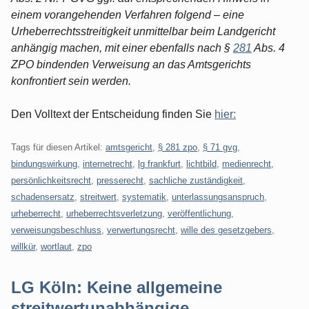
einem vorangehenden Verfahren folgend – eine
Urheberrechtsstreitigkeit unmittelbar beim Landgericht
anhängig machen, mit einer ebenfalls nach §
281
Abs. 4
ZPO bindenden Verweisung an das Amtsgerichts
konfrontiert sein werden.
Den Volltext der Entscheidung finden Sie
hier:
Tags für diesen Artikel:
amtsgericht
,
§ 281 zpo
,
§ 71 gvg
,
bindungswirkung
,
internetrecht
,
lg frankfurt
,
lichtbild
,
medienrecht
,
persönlichkeitsrecht
,
presserecht
,
sachliche zuständigkeit
,
schadensersatz
,
streitwert
,
systematik
,
unterlassungsanspruch
,
urheberrecht
,
urheberrechtsverletzung
,
veröffentlichung
,
verweisungsbeschluss
,
verwertungsrecht
,
wille des gesetzgebers
,
willkür
,
wortlaut
,
zpo
LG Köln: Keine allgemeine
streitwertunabhängige