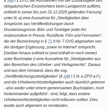
§
348
I 2 ZPO, der Ausnahmen von der Zuständigkeit des
obligatorischen Einzelrichters beim Landgericht aufführt,
enthielt in seiner bis zum 31.12.2025 geltenden Fassung
unter lit. a) eine Ausnahme für „Streitigkeiten über
Ansprüche aus Veröffentlichungen durch
Druckerzeugnisse, Bild- und Tonträger jeder Art,
insbesondere in Presse, Rundfunk, Film und Fernsehen“,
die der Bezeichnung in §
71
II Nr. 7 GVG abgesehen von
der dortigen Ergänzung „sowie im Internet“ entspricht.
Darüber hinaus enthielt er (und enthält er noch immer)
unter Buchstabe i) eine Ausnahme für „Streitigkeiten aus
den Bereichen des Urheber- und Verlagsrechts“. Daraus
und aus dem Umstand, dass die sog.
„Veröffentlichungsstreitigkeiten“ (§
348
I 2 lit. a ZPO a.F.)
und die Urheberrechtsstreitigkeiten auch räumlich getrennt
- also weder unter einem gemeinsamen Buchstaben, noch
hintereinander aufgeführt - sind, folgt, dass erstere
Urheberrechtsstreitigkeiten nicht erfassen sollten. Dies
wurde auch allgemein so verstanden.