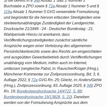
3) die bereits in §
348
Absatz 1 Satz 2 Nummer 2
Buchstabe a ZPO sowie §
72a
Absatz 1 Nummer 5 und §
119a
Absatz 1 Nummer 5 GVG verwendete Formulierung
und begründet für die hiervon erfassten Streitigkeiten eine
streitwertunabhängige Zuständigkeit der Landgerichte.
Drucksache 21/1849 - 24 - Deutscher Bundestag - 21.
Wahlperiode Hierzu ist anerkannt, dass
Veröffentlichungsstreitigkeiten zunächst sämtliche
Ansprüche wegen einer Verletzung des allgemeinen
Persönlichkeitsrechts sowie des Rechts am eingerichteten
und ausgeübten Gewerbebetrieb durch Veröffentlichungen
unabhängig vom Medium, mithin auch im Internet,
umfassen (vergleiche Pabst, in: Rauscher/Krüger (Hrsg.),
Münchener Kommentar zur Zivilprozessordnung, Bd. 3, 6.
Auflage 2022, §
72a
GVG Rn. 25; Göertz, in: Anders/Gehle
(Hrsg.), Zivilprozessordnung, 83. Auflage 2025, §
348
ZPO
Rn. 19;
Bundestagsdrucksache 14/4722, S. 88
;
Bundestagsdrucksache 19/13828, S. 22
). Daneben
werden von der Formulierung Ansprüche aus dem