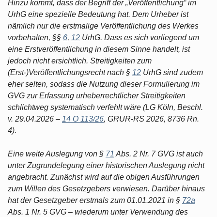
Hinzu kommt, dass der Begriff der „Veröffentlichung“ im
UrhG eine spezielle Bedeutung hat. Dem Urheber ist
nämlich nur die erstmalige Veröffentlichung des Werkes
vorbehalten, §§
6
,
12
UrhG. Dass es sich vorliegend um
eine Erstveröffentlichung in diesem Sinne handelt, ist
jedoch nicht ersichtlich. Streitigkeiten zum
(Erst-)Veröffentlichungsrecht nach §
12
UrhG sind zudem
eher selten, sodass die Nutzung dieser Formulierung im
GVG zur Erfassung urheberrechtlicher Streitigkeiten
schlichtweg systematisch verfehlt wäre (LG Köln, Beschl.
v. 29.04.2026 –
14 O 113/26
, GRUR-RS 2026, 8736 Rn.
4).
Eine weite Auslegung von §
71
Abs. 2 Nr. 7 GVG ist auch
unter Zugrundelegung einer historischen Auslegung nicht
angebracht. Zunächst wird auf die obigen Ausführungen
zum Willen des Gesetzgebers verwiesen. Darüber hinaus
hat der Gesetzgeber erstmals zum 01.01.2021 in §
72a
Abs. 1 Nr. 5 GVG – wiederum unter Verwendung des