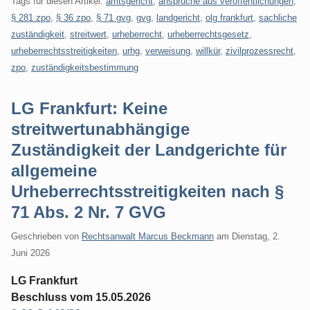
Tags für diesen Artikel:
amtsgericht
,
ansprüche aus veröffentlichungen
,
§ 281 zpo
,
§ 36 zpo
,
§ 71 gvg
,
gvg
,
landgericht
,
olg frankfurt
,
sachliche
zuständigkeit
,
streitwert
,
urheberrecht
,
urheberrechtsgesetz
,
urheberrechtsstreitigkeiten
,
urhg
,
verweisung
,
willkür
,
zivilprozessrecht
,
zpo
,
zuständigkeitsbestimmung
LG Frankfurt: Keine
streitwertunabhängige
Zuständigkeit der Landgerichte für
allgemeine
Urheberrechtsstreitigkeiten nach §
71 Abs. 2 Nr. 7 GVG
Geschrieben von
Rechtsanwalt Marcus Beckmann
am
Dienstag, 2.
Juni 2026
LG Frankfurt
Beschluss vom 15.05.2026