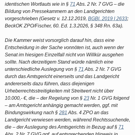
identischen Wortlauts wie in §
71
Abs. 2 Nr. 7 GVG – die
Bildung von Pressekammern an den Landgerichten
vorgeschrieben (Gesetz v. 12.12.2019,
BGBl. 2019 I 2633
;
BeckOK ZPO/Fischer, 60. Ed. 1.3.2026, § 348 Rn. 63a).
Die Kammer weist vorsorglich darauf hin, dass eine
Entscheidung in der Sache vonnöten ist, auch wenn der
Senat im hiesigen Einzelfall nicht von Willkür ausgehen
sollte. Nach derzeitigem Stand würde nämlich eine
unterschiedliche Auslegung von §
71
Abs. 2 Nr. 7 GVG
durch das Amtsgericht einerseits und das Landgericht
andererseits dazu führen, dass diejenigen
Urheberrechtsstreitigkeiten mit Streitwert nicht über
10.000,- €, die – der Regelung von §
23
Nr. 1 GVG folgend
– am Amtsgericht anhängig gemacht werden, ggf. mit
Bindungswirkung nach §
281
Abs. 4 ZPO an das
Landgericht verwiesen werden, während Rechtssuchende,
die – der Auslegung des Amtsgerichts in Bezug auf §
71
Abs. 2 Nr. 7 GVG ggf. auf entsprechenden Hinweis in