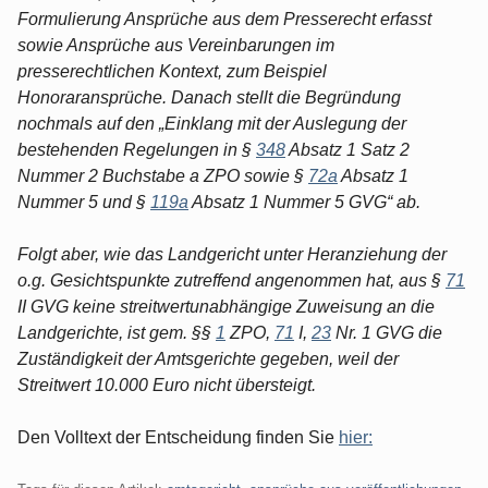
Formulierung Ansprüche aus dem Presserecht erfasst
sowie Ansprüche aus Vereinbarungen im
presserechtlichen Kontext, zum Beispiel
Honoraransprüche. Danach stellt die Begründung
nochmals auf den „Einklang mit der Auslegung der
bestehenden Regelungen in §
348
Absatz 1 Satz 2
Nummer 2 Buchstabe a ZPO sowie §
72a
Absatz 1
Nummer 5 und §
119a
Absatz 1 Nummer 5 GVG“ ab.
Folgt aber, wie das Landgericht unter Heranziehung der
o.g. Gesichtspunkte zutreffend angenommen hat, aus §
71
II GVG keine streitwertunabhängige Zuweisung an die
Landgerichte, ist gem. §§
1
ZPO,
71
I,
23
Nr. 1 GVG die
Zuständigkeit der Amtsgerichte gegeben, weil der
Streitwert 10.000 Euro nicht übersteigt.
Den Volltext der Entscheidung finden Sie
hier: