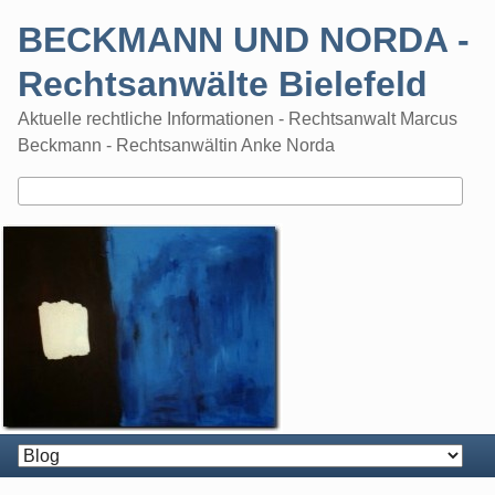
Skip
BECKMANN UND NORDA -
to
content
Rechtsanwälte Bielefeld
Aktuelle rechtliche Informationen - Rechtsanwalt Marcus
Beckmann - Rechtsanwältin Anke Norda