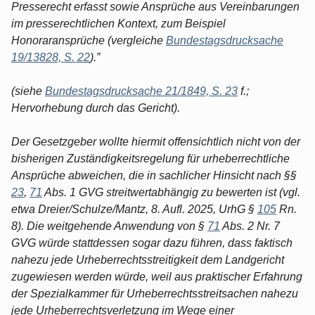
Presserecht erfasst sowie Ansprüche aus Vereinbarungen
im presserechtlichen Kontext, zum Beispiel
Honoraransprüche (vergleiche
Bundestagsdrucksache
19/13828, S. 22
).”
(siehe
Bundestagsdrucksache 21/1849, S. 23
f.;
Hervorhebung durch das Gericht).
Der Gesetzgeber wollte hiermit offensichtlich nicht von der
bisherigen Zuständigkeitsregelung für urheberrechtliche
Ansprüche abweichen, die in sachlicher Hinsicht nach §§
23
,
71
Abs. 1 GVG streitwertabhängig zu bewerten ist (vgl.
etwa Dreier/Schulze/Mantz, 8. Aufl. 2025, UrhG §
105
Rn.
8). Die weitgehende Anwendung von §
71
Abs. 2 Nr. 7
GVG würde stattdessen sogar dazu führen, dass faktisch
nahezu jede Urheberrechtsstreitigkeit dem Landgericht
zugewiesen werden würde, weil aus praktischer Erfahrung
der Spezialkammer für Urheberrechtsstreitsachen nahezu
jede Urheberrechtsverletzung im Wege einer