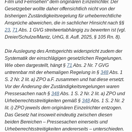
Film und Fernsehen“ dem originären Einzelrichter. Der
Gesetzgeber wollte daher offensichtlich nicht von der
bisherigen Zuständigkeitsregelung für urheberrechtliche
Ansprüche abweichen, die in sachlicher Hinsicht nach §§
23
,
71
Abs. 1 GVG streitwertabhängig zu bewerten ist (vgl.
Dreier/Schulze/Mantz, UrhG, 8. Aufl. 2025, § 105 Rn. 8).
Die Auslegung des Amtsgerichts widerspricht zudem der
Systematik der einschlägigen gesetzlichen Regelungen.
Wie oben dargestellt, hängt §
71
Abs. 2 Nr. 7 GVG
untrennbar mit der ehemaligen Regelung in §
348
Abs. 1
S. 2 Nr. 2 lit. a) ZPO a.F. zusammen und hat diese ersetzt.
Vor der Änderung der Zuständigkeitsregelungen waren
Pressesachen nach §
348
Abs. 1 S. 2 Nr. 2 lit. a) ZPO und
Urheberrechtsstreitigkeiten gemäß §
348
Abs. 1 S. 2 Nr. 2
lit. i) ZPO jeweils dem originären Einzelrichter entzogen.
Das Gesetz hat insoweit eindeutig zwischen diesen
beiden Bereichen – Pressesachen einerseits und
Urheberrechtsstreitigkeiten andererseits – unterschieden.