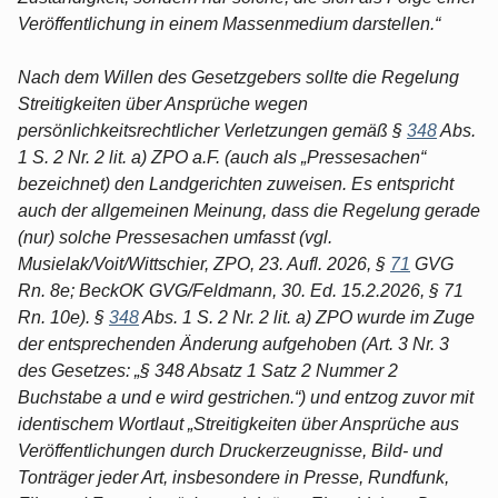
Veröffentlichung in einem Massenmedium darstellen.“
Nach dem Willen des Gesetzgebers sollte die Regelung
Streitigkeiten über Ansprüche wegen
persönlichkeitsrechtlicher Verletzungen gemäß §
348
Abs.
1 S. 2 Nr. 2 lit. a) ZPO a.F. (auch als „Pressesachen“
bezeichnet) den Landgerichten zuweisen. Es entspricht
auch der allgemeinen Meinung, dass die Regelung gerade
(nur) solche Pressesachen umfasst (vgl.
Musielak/Voit/Wittschier, ZPO, 23. Aufl. 2026, §
71
GVG
Rn. 8e; BeckOK GVG/Feldmann, 30. Ed. 15.2.2026, § 71
Rn. 10e). §
348
Abs. 1 S. 2 Nr. 2 lit. a) ZPO wurde im Zuge
der entsprechenden Änderung aufgehoben (Art. 3 Nr. 3
des Gesetzes: „§ 348 Absatz 1 Satz 2 Nummer 2
Buchstabe a und e wird gestrichen.“) und entzog zuvor mit
identischem Wortlaut „Streitigkeiten über Ansprüche aus
Veröffentlichungen durch Druckerzeugnisse, Bild- und
Tonträger jeder Art, insbesondere in Presse, Rundfunk,