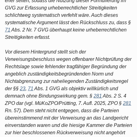
eher selten, sodass die Nutzung dieser Formulierung im
GVG zur Erfassung urheberrechtlicher Streitigkeiten
schlichtweg systematisch verfehlt wäre. Auch dieses
systematische Argument lässt den Rückschluss zu, dass §
71
Abs. 2 Nr. 7 GVG überhaupt keine urheberrechtlichen
Streitigkeiten erfasst.
Vor diesem Hintergrund stellt sich der
Verweisungsbeschluss wegen offenbarer Nichtprüfung der
Rechtslage sowie fehlender tragfähiger Begründung der
angeblich zuständigkeitsbegründenden Norm und
Nichtabgrenzung zur naheliegenden Zuständigkeitsregel
der §§
23
,
71
Abs. 1 GVG als objektiv willkürlich und
demnach ohne Bindungswirkung gem. §
281
Abs. 2 S. 4
ZPO dar (vgl. MüKoZPO/Prütting, 7. Aufl. 2025, ZPO §
281
Rn. 57). Dem steht nicht entgegen, dass die Parteien
übereinstimmend mit der Verweisung an das Landgericht
einverstanden waren und die hiesige Kammer die Parteien
zur hier beschlossenen Rückverweisung nicht angehört