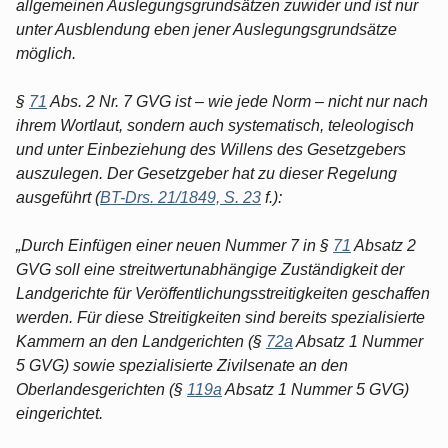
allgemeinen Auslegungsgrundsätzen zuwider und ist nur
unter Ausblendung eben jener Auslegungsgrundsätze
möglich.
§
71
Abs. 2 Nr. 7 GVG ist – wie jede Norm – nicht nur nach
ihrem Wortlaut, sondern auch systematisch, teleologisch
und unter Einbeziehung des Willens des Gesetzgebers
auszulegen. Der Gesetzgeber hat zu dieser Regelung
ausgeführt (
BT-Drs. 21/1849, S. 23
f.):
„Durch Einfügen einer neuen Nummer 7 in §
71
Absatz 2
GVG soll eine streitwertunabhängige Zuständigkeit der
Landgerichte für Veröffentlichungsstreitigkeiten geschaffen
werden. Für diese Streitigkeiten sind bereits spezialisierte
Kammern an den Landgerichten (§
72a
Absatz 1 Nummer
5 GVG) sowie spezialisierte Zivilsenate an den
Oberlandesgerichten (§
119a
Absatz 1 Nummer 5 GVG)
eingerichtet.