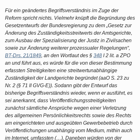
Für ein geändertes Begriffsverständnis im Zuge der
Reform spricht nichts. Vielmehr knüpft die Begründung des
Gesetzentwurfs der Bundesregierung zu dem „Gesetz zur
Änderung des Zuständigkeitsstreitwerts der Amtsgerichte,
zum Ausbau der Spezialisierung der Justiz in Zivilsachen
sowie zur Änderung weiterer prozessualer Regelungen“,
BT-Drs. 21/1849
, an den Wortlaut des §
348
I 2 lit. a ZPO
an und führt aus, es würde für die von dieser Bestimmung
erfassten Streitigkeiten eine streitwertunabhängige
Zuständigkeit der Landgerichte begründet (aaO S. 23 zu
Nr. 2 (§ 71 II GVG-E)). Sodann gibt der Entwurf das
bisherige Begriffsverständnis wieder, wenn er ausführt, es
sei anerkannt, dass Veröffentlichungsstreitigkeiten
zunächst sämtliche Ansprüche wegen einer Verletzung
des allgemeinen Persönlichkeitsrechts sowie des Rechts
am eingerichteten und ausgeübten Gewerbebetrieb durch
Veröffentlichungen unabhängig vom Medium, mithin auch
im Internet, umfassten (…). Daneben würden von der