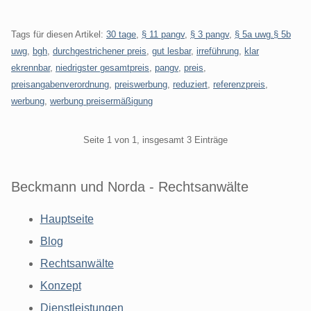
Tags für diesen Artikel:
30 tage
,
§ 11 pangv
,
§ 3 pangv
,
§ 5a uwg.§ 5b
uwg
,
bgh
,
durchgestrichener preis
,
gut lesbar
,
irreführung
,
klar
ekrennbar
,
niedrigster gesamtpreis
,
pangv
,
preis
,
preisangabenverordnung
,
preiswerbung
,
reduziert
,
referenzpreis
,
werbung
,
werbung preisermäßigung
Pagination
Seite 1 von 1, insgesamt 3 Einträge
Beckmann und Norda - Rechtsanwälte
Hauptseite
Blog
Rechtsanwälte
Konzept
Dienstleistungen