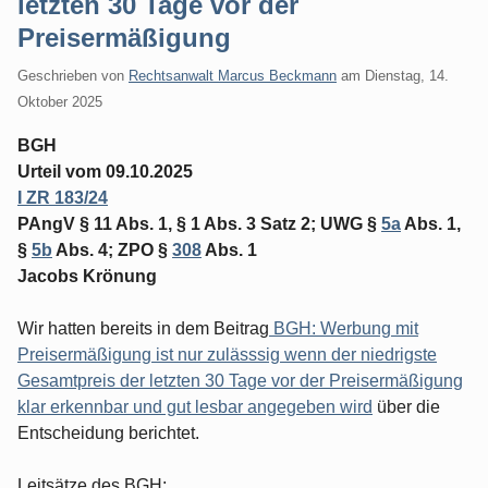
letzten 30 Tage vor der
Preisermäßigung
Geschrieben von
Rechtsanwalt Marcus Beckmann
am
Dienstag, 14.
Oktober 2025
BGH
Urteil vom 09.10.2025
I ZR 183/24
PAngV § 11 Abs. 1, § 1 Abs. 3 Satz 2; UWG §
5a
Abs. 1,
§
5b
Abs. 4; ZPO §
308
Abs. 1
Jacobs Krönung
Wir hatten bereits in dem Beitrag
BGH: Werbung mit
Preisermäßigung ist nur zulässsig wenn der niedrigste
Gesamtpreis der letzten 30 Tage vor der Preisermäßigung
klar erkennbar und gut lesbar angegeben wird
über die
Entscheidung berichtet.
Leitsätze des BGH: