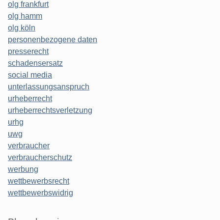
olg frankfurt
olg hamm
olg köln
personenbezogene daten
presserecht
schadensersatz
social media
unterlassungsanspruch
urheberrecht
urheberrechtsverletzung
urhg
uwg
verbraucher
verbraucherschutz
werbung
wettbewerbsrecht
wettbewerbswidrig