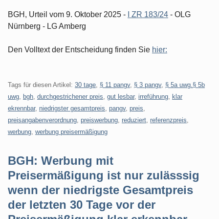
BGH, Urteil vom 9. Oktober 2025 -
I ZR 183/24
- OLG
Nürnberg - LG Amberg
Den Volltext der Entscheidung finden Sie
hier:
Tags für diesen Artikel:
30 tage
,
§ 11 pangv
,
§ 3 pangv
,
§ 5a uwg.§ 5b
uwg
,
bgh
,
durchgestrichener preis
,
gut lesbar
,
irreführung
,
klar
ekrennbar
,
niedrigster gesamtpreis
,
pangv
,
preis
,
preisangabenverordnung
,
preiswerbung
,
reduziert
,
referenzpreis
,
werbung
,
werbung preisermäßigung
BGH: Werbung mit
Preisermäßigung ist nur zulässsig
wenn der niedrigste Gesamtpreis
der letzten 30 Tage vor der