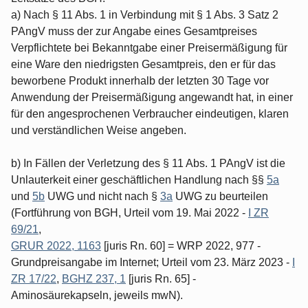
a) Nach § 11 Abs. 1 in Verbindung mit § 1 Abs. 3 Satz 2
PAngV muss der zur Angabe eines Gesamtpreises
Verpflichtete bei Bekanntgabe einer Preisermäßigung für
eine Ware den niedrigsten Gesamtpreis, den er für das
beworbene Produkt innerhalb der letzten 30 Tage vor
Anwendung der Preisermäßigung angewandt hat, in einer
für den angesprochenen Verbraucher eindeutigen, klaren
und verständlichen Weise angeben.
b) In Fällen der Verletzung des § 11 Abs. 1 PAngV ist die
Unlauterkeit einer geschäftlichen Handlung nach §§
5a
und
5b
UWG und nicht nach §
3a
UWG zu beurteilen
(Fortführung von BGH, Urteil vom 19. Mai 2022 -
I ZR
69/21
,
GRUR 2022, 1163
[juris Rn. 60] = WRP 2022, 977 -
Grundpreisangabe im Internet; Urteil vom 23. März 2023 -
I
ZR 17/22
,
BGHZ 237, 1
[juris Rn. 65] -
Aminosäurekapseln, jeweils mwN).