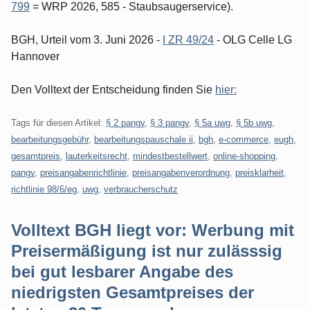
799
= WRP 2026, 585 - Staubsaugerservice).
BGH, Urteil vom 3. Juni 2026 -
I ZR 49/24
- OLG Celle LG
Hannover
Den Volltext der Entscheidung finden Sie
hier:
Tags für diesen Artikel:
§ 2 pangv
,
§ 3 pangv
,
§ 5a uwg
,
§ 5b uwg
,
bearbeitungsgebühr
,
bearbeitungspauschale ii
,
bgh
,
e-commerce
,
eugh
,
gesamtpreis
,
lauterkeitsrecht
,
mindestbestellwert
,
online-shopping
,
pangv
,
preisangabenrichtlinie
,
preisangabenverordnung
,
preisklarheit
,
richtlinie 98/6/eg
,
uwg
,
verbraucherschutz
Volltext BGH liegt vor: Werbung mit
Preisermäßigung ist nur zulässsig
bei gut lesbarer Angabe des
niedrigsten Gesamtpreises der