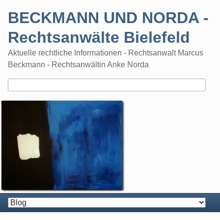
Skip
BECKMANN UND NORDA -
to
content
Rechtsanwälte Bielefeld
Aktuelle rechtliche Informationen - Rechtsanwalt Marcus
Beckmann - Rechtsanwältin Anke Norda