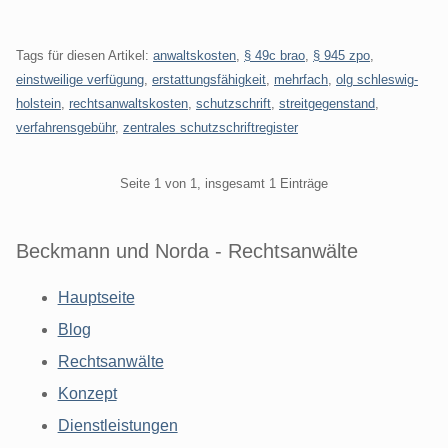
Tags für diesen Artikel:
anwaltskosten
,
§ 49c brao
,
§ 945 zpo
,
einstweilige verfügung
,
erstattungsfähigkeit
,
mehrfach
,
olg schleswig-
holstein
,
rechtsanwaltskosten
,
schutzschrift
,
streitgegenstand
,
verfahrensgebühr
,
zentrales schutzschriftregister
Pagination
Seite 1 von 1, insgesamt 1 Einträge
Beckmann und Norda - Rechtsanwälte
Hauptseite
Blog
Rechtsanwälte
Konzept
Dienstleistungen