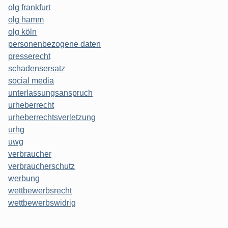
olg frankfurt
olg hamm
olg köln
personenbezogene daten
presserecht
schadensersatz
social media
unterlassungsanspruch
urheberrecht
urheberrechtsverletzung
urhg
uwg
verbraucher
verbraucherschutz
werbung
wettbewerbsrecht
wettbewerbswidrig