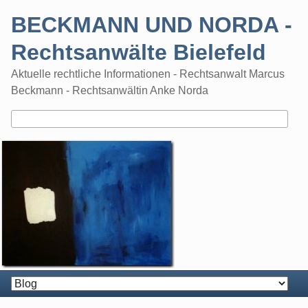
Skip
BECKMANN UND NORDA -
to
content
Rechtsanwälte Bielefeld
Aktuelle rechtliche Informationen - Rechtsanwalt Marcus
Beckmann - Rechtsanwältin Anke Norda