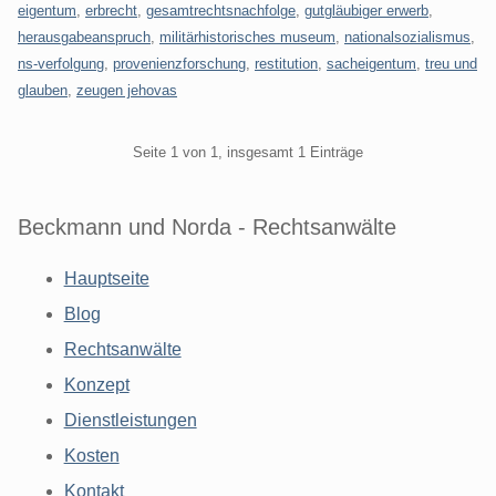
eigentum
,
erbrecht
,
gesamtrechtsnachfolge
,
gutgläubiger erwerb
,
herausgabeanspruch
,
militärhistorisches museum
,
nationalsozialismus
,
ns-verfolgung
,
provenienzforschung
,
restitution
,
sacheigentum
,
treu und
glauben
,
zeugen jehovas
Pagination
Seite 1 von 1, insgesamt 1 Einträge
Beckmann und Norda - Rechtsanwälte
Hauptseite
Blog
Rechtsanwälte
Konzept
Dienstleistungen
Kosten
Kontakt