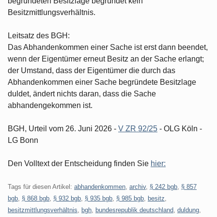
begründeten Besitzlage begründet kein
Besitzmittlungsverhältnis.
Leitsatz des BGH:
Das Abhandenkommen einer Sache ist erst dann beendet,
wenn der Eigentümer erneut Besitz an der Sache erlangt;
der Umstand, dass der Eigentümer die durch das
Abhandenkommen einer Sache begründete Besitzlage
duldet, ändert nichts daran, dass die Sache
abhandengekommen ist.
BGH, Urteil vom 26. Juni 2026 -
V ZR 92/25
- OLG Köln -
LG Bonn
Den Volltext der Entscheidung finden Sie
hier:
Tags für diesen Artikel:
abhandenkommen
,
archiv
,
§ 242 bgb
,
§ 857
bgb
,
§ 868 bgb
,
§ 932 bgb
,
§ 935 bgb
,
§ 985 bgb
,
besitz
,
besitzmittlungsverhältnis
,
bgh
,
bundesrepublik deutschland
,
duldung
,