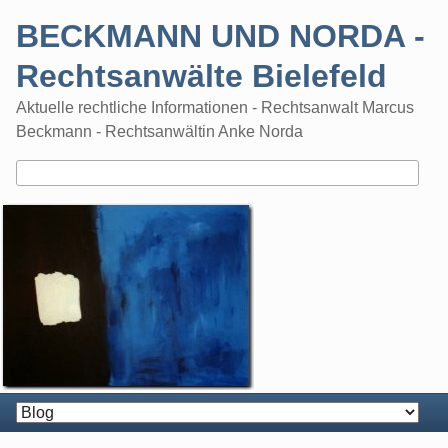
Skip
BECKMANN UND NORDA -
to
content
Rechtsanwälte Bielefeld
Aktuelle rechtliche Informationen - Rechtsanwalt Marcus
Beckmann - Rechtsanwältin Anke Norda