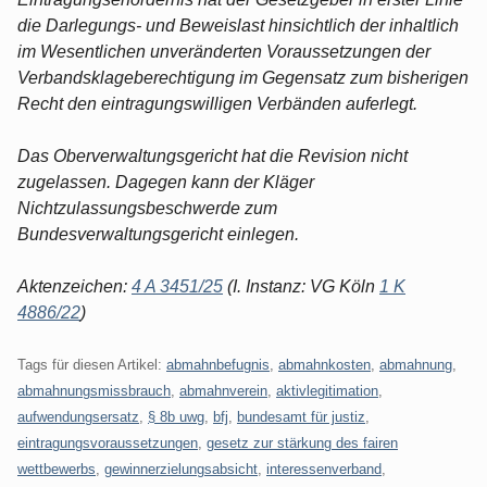
die Darlegungs- und Beweislast hinsichtlich der inhaltlich
im Wesentlichen unveränderten Voraussetzungen der
Verbandsklageberechtigung im Gegensatz zum bisherigen
Recht den eintragungswilligen Verbänden auferlegt.
Das Oberverwaltungsgericht hat die Revision nicht
zugelassen. Dagegen kann der Kläger
Nichtzulassungsbeschwerde zum
Bundesverwaltungsgericht einlegen.
Aktenzeichen:
4 A 3451/25
(I. Instanz: VG Köln
1 K
4886/22
)
Tags für diesen Artikel:
abmahnbefugnis
,
abmahnkosten
,
abmahnung
,
abmahnungsmissbrauch
,
abmahnverein
,
aktivlegitimation
,
aufwendungsersatz
,
§ 8b uwg
,
bfj
,
bundesamt für justiz
,
eintragungsvoraussetzungen
,
gesetz zur stärkung des fairen
wettbewerbs
,
gewinnerzielungsabsicht
,
interessenverband
,