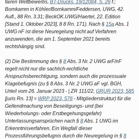
fairen Wettbewerbs,
BT-Drucks. 19/12084, S. 26
f.;
Bornkamm in Köhler/Bornkamm/Feddersen, UWG, 42.
Aufl., 88 Rn. 3.31; BeckOK.UWG/Haertel, 22. Edition
[Stand 1. Oktober 2023], 8 8 Rn. 171). Nach §
15a
Abs. 1
UWG nF ist diese Neuregelung nicht auf Verfahren
anzuwenden, die am 1. September 2021 bereits
rechtshängig sind.
(2) Die Bestimmung des §
8
Abs. 3 Nr. 2 UWG arF/nF
regelt nicht nur die sachlich-rechtliche
Anspruchsberechtigung, sondern auch die prozessuale
Klagebefugnis (zu § 8 Abs. 3 Nr. 2 UWG aF vgl. BGH,
Urteil vom 26. Januar 2023 - | ZR 111/22,
GRUR 2023, 585
[juris Rn. 13] =
WRP 2023, 576
- Mitgliederstruktur) für die
Geltendmachung von Beseitigungs- und (bei
Wiederholungs- oder Erstbegehungsgefahr)
Unterlassungsansprüchen nach §
8
Abs. 1 UWG im
Erkenntnisverfahren. Ein Wegfall dieser
Prozessführungsbefugnis durch die Neuregelung in §
8