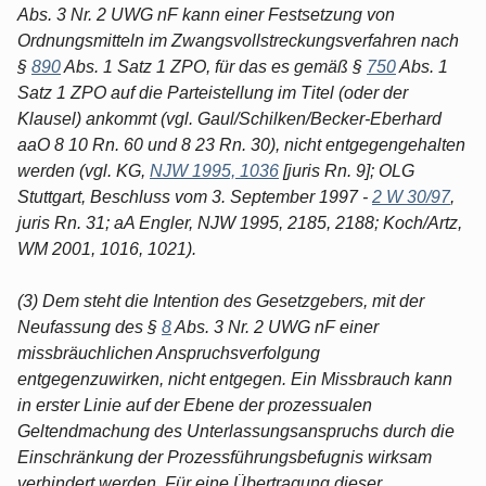
Abs. 3 Nr. 2 UWG nF kann einer Festsetzung von
Ordnungsmitteln im Zwangsvollstreckungsverfahren nach
§
890
Abs. 1 Satz 1 ZPO, für das es gemäß §
750
Abs. 1
Satz 1 ZPO auf die Parteistellung im Titel (oder der
Klausel) ankommt (vgl. Gaul/Schilken/Becker-Eberhard
aaO 8 10 Rn. 60 und 8 23 Rn. 30), nicht entgegengehalten
werden (vgl. KG,
NJW 1995, 1036
[juris Rn. 9]; OLG
Stuttgart, Beschluss vom 3. September 1997 -
2 W 30/97
,
juris Rn. 31; aA Engler, NJW 1995, 2185, 2188; Koch/Artz,
WM 2001, 1016, 1021).
(3) Dem steht die Intention des Gesetzgebers, mit der
Neufassung des §
8
Abs. 3 Nr. 2 UWG nF einer
missbräuchlichen Anspruchsverfolgung
entgegenzuwirken, nicht entgegen. Ein Missbrauch kann
in erster Linie auf der Ebene der prozessualen
Geltendmachung des Unterlassungsanspruchs durch die
Einschränkung der Prozessführungsbefugnis wirksam
verhindert werden. Für eine Übertragung dieser