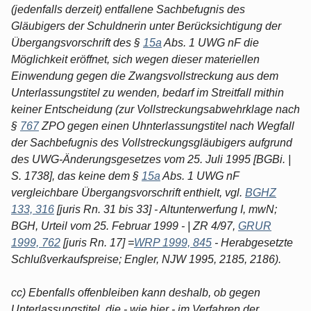
(jedenfalls derzeit) entfallene Sachbefugnis des
Gläubigers der Schuldnerin unter Berücksichtigung der
Übergangsvorschrift des §
15a
Abs. 1 UWG nF die
Möglichkeit eröffnet, sich wegen dieser materiellen
Einwendung gegen die Zwangsvollstreckung aus dem
Unterlassungstitel zu wenden, bedarf im Streitfall mithin
keiner Entscheidung (zur Vollstreckungsabwehrklage nach
§
767
ZPO gegen einen Uhnterlassungstitel nach Wegfall
der Sachbefugnis des Vollstreckungsgläubigers aufgrund
des UWG-Änderungsgesetzes vom 25. Juli 1995 [BGBi. |
S. 1738], das keine dem §
15a
Abs. 1 UWG nF
vergleichbare Übergangsvorschrift enthielt, vgl.
BGHZ
133, 316
[juris Rn. 31 bis 33] - Altunterwerfung I, mwN;
BGH, Urteil vom 25. Februar 1999 - | ZR 4/97,
GRUR
1999, 762
[juris Rn. 17] =
WRP 1999, 845
- Herabgesetzte
Schlußverkaufspreise; Engler, NJW 1995, 2185, 2186).
cc) Ebenfalls offenbleiben kann deshalb, ob gegen
Unterlassungstitel, die - wie hier - im Verfahren der