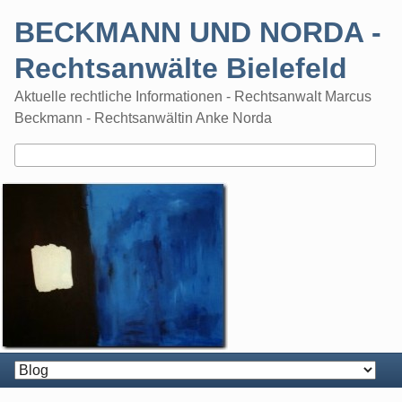
Skip
BECKMANN UND NORDA -
to
content
Rechtsanwälte Bielefeld
Aktuelle rechtliche Informationen - Rechtsanwalt Marcus
Beckmann - Rechtsanwältin Anke Norda