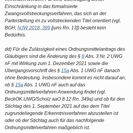
Einschränkung in das formalisierte
Zwangsvollstreckungsverfahren, das sich an der
Parteistellung im zu vollstreckenden Titel orientiert (vgl.
BGH,
NJW 2018, 399
[juris Rn. 13]) besteht kein
Bedürfnis.
dd) Für die Zulässigkeit eines Ordnungsmittelantrags des
Gläubigers sind die Änderung des §
8
Abs. 3 Nr. 2 UWG
nF mit Wirkung zum 1. Dezember 2021 sowie die
Übergangsvorschrift des §
15a
Abs. 1 UWG nF danach
ohne Bedeutung. Insbesondere kommt es nicht darauf an,
ob §
15a
Abs. 1 UWG nF auch auf das
Ordnungsmittelverfahren Anwendung findet (vgl.
BeckOK.UWG/Scholz aaO 8 12 Rn. 349a) und ob für den
Stichtag des 1. September 2021 auf das dem Titel
zugrundeliegende Erkenntnisverfahren abzustellen ist
oder ob der Stichtag auch für das nachfolgende
Ordnungsmittelverfahren maßgeblich ist.