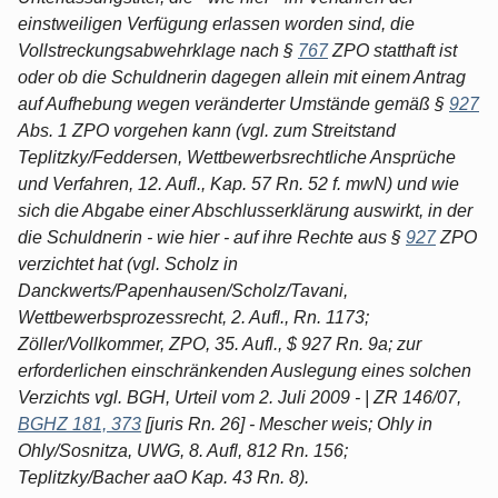
einstweiligen Verfügung erlassen worden sind, die
Vollstreckungsabwehrklage nach §
767
ZPO statthaft ist
oder ob die Schuldnerin dagegen allein mit einem Antrag
auf Aufhebung wegen veränderter Umstände gemäß §
927
Abs. 1 ZPO vorgehen kann (vgl. zum Streitstand
Teplitzky/Feddersen, Wettbewerbsrechtliche Ansprüche
und Verfahren, 12. Aufl., Kap. 57 Rn. 52 f. mwN) und wie
sich die Abgabe einer Abschlusserklärung auswirkt, in der
die Schuldnerin - wie hier - auf ihre Rechte aus §
927
ZPO
verzichtet hat (vgl. Scholz in
Danckwerts/Papenhausen/Scholz/Tavani,
Wettbewerbsprozessrecht, 2. Aufl., Rn. 1173;
Zöller/Vollkommer, ZPO, 35. Aufl., $ 927 Rn. 9a; zur
erforderlichen einschränkenden Auslegung eines solchen
Verzichts vgl. BGH, Urteil vom 2. Juli 2009 - | ZR 146/07,
BGHZ 181, 373
[juris Rn. 26] - Mescher weis; Ohly in
Ohly/Sosnitza, UWG, 8. Aufl, 812 Rn. 156;
Teplitzky/Bacher aaO Kap. 43 Rn. 8).