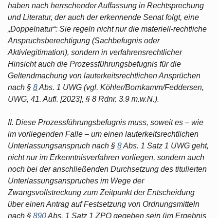
haben nach herrschender Auffassung in Rechtsprechung
und Literatur, der auch der erkennende Senat folgt, eine
„Doppelnatur“: Sie regeln nicht nur die materiell-rechtliche
Anspruchsberechtigung (Sachbefugnis oder
Aktivlegitimation), sondern in verfahrensrechtlicher
Hinsicht auch die Prozessführungsbefugnis für die
Geltendmachung von lauterkeitsrechtlichen Ansprüchen
nach §
8
Abs. 1 UWG (vgl. Köhler/Bornkamm/Feddersen,
UWG, 41. Aufl. [2023], § 8 Rdnr. 3.9 m.w.N.).
II. Diese Prozessführungsbefugnis muss, soweit es – wie
im vorliegenden Falle – um einen lauterkeitsrechtlichen
Unterlassungsanspruch nach §
8
Abs. 1 Satz 1 UWG geht,
nicht nur im Erkenntnisverfahren vorliegen, sondern auch
noch bei der anschließenden Durchsetzung des titulierten
Unterlassungsanspruches im Wege der
Zwangsvollstreckung zum Zeitpunkt der Entscheidung
über einen Antrag auf Festsetzung von Ordnungsmitteln
nach §
890
Abs. 1 Satz 1 ZPO gegeben sein (im Ergebnis