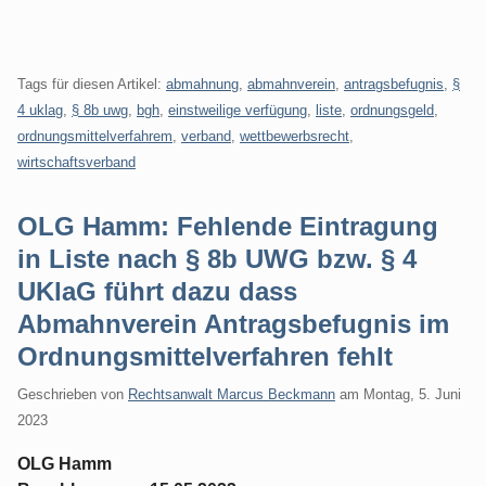
Tags für diesen Artikel:
abmahnung
,
abmahnverein
,
antragsbefugnis
,
§
4 uklag
,
§ 8b uwg
,
bgh
,
einstweilige verfügung
,
liste
,
ordnungsgeld
,
ordnungsmittelverfahrem
,
verband
,
wettbewerbsrecht
,
wirtschaftsverband
OLG Hamm: Fehlende Eintragung
in Liste nach § 8b UWG bzw. § 4
UKlaG führt dazu dass
Abmahnverein Antragsbefugnis im
Ordnungsmittelverfahren fehlt
Geschrieben von
Rechtsanwalt Marcus Beckmann
am
Montag, 5. Juni
2023
OLG Hamm