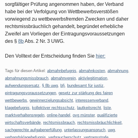
sorgfältiger Prüfung angenommen haben, der Verband
habe bei der Verfolgung von Wettbewerbsverstößen
vorwiegend zu wettbewerbsfremden Zwecken und daher
rechtsmissbräuchlich gehandelt, begründet erhebliche
Zweifel am Vorliegen der Eintragungsvoraussetzungen
des §
8b
Abs. 2 Nr. 3 UWG.
Den Volltext der Entscheidung finden Sie
hier:
Tags für diesen Artikel:
abmahnbefugnis
,
abmahnkosten
,
abmahnung
,
abmahnungsmissbrauch
,
abmahnverein
,
aktivlegitimation
,
aufwendungsersatz
,
§ 8b uwg
,
bfj
,
bundesamt für justiz
,
eintragungsvoraussetzungen
,
gesetz zur stärkung des fairen
wettbewerbs
,
gewinnerzielungsabsicht
,
interessenverband
,
klagebefugnis
,
kollektiver rechtsschutz
,
lautkeitsrecht
,
liste
,
marktverhaltensregeln
,
online-handel
,
ovg münster
,
qualifizierte
wirtschaftsverbände
,
rechtsmissbrauch
,
rechtsmissbräuchlichkeit
,
sachgerechte aufgabenerfüllung
,
unterlassungsanspruch
,
uwg
,
verbandsklagebefugnis
,
verbraucherschutz
,
vertragsstrafe
,