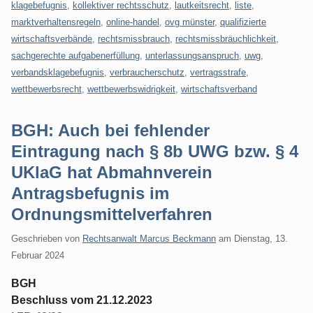
klagebefugnis
,
kollektiver rechtsschutz
,
lautkeitsrecht
,
liste
,
marktverhaltensregeln
,
online-handel
,
ovg münster
,
qualifizierte
wirtschaftsverbände
,
rechtsmissbrauch
,
rechtsmissbräuchlichkeit
,
sachgerechte aufgabenerfüllung
,
unterlassungsanspruch
,
uwg
,
verbandsklagebefugnis
,
verbraucherschutz
,
vertragsstrafe
,
wettbewerbsrecht
,
wettbewerbswidrigkeit
,
wirtschaftsverband
BGH: Auch bei fehlender
Eintragung nach § 8b UWG bzw. § 4
UKlaG hat Abmahnverein
Antragsbefugnis im
Ordnungsmittelverfahren
Geschrieben von
Rechtsanwalt Marcus Beckmann
am
Dienstag, 13.
Februar 2024
BGH
Beschluss vom 21.12.2023