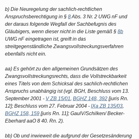
b) Die Neuregelung der sachlich-rechtlichen
Anspruchsberechtigung in §
8
Abs. 3 Nr. 2 UWG nF und
der daraus folgende Wegfall der Sachbefugnis des
Gläubigers, wenn dieser nicht in die Liste gemäß §
8b
UWG nF eingetragen ist, greift in das
streitgegenständliche Zwangsvollstreckungsverfahren
ebenfalls nicht ein.
aa) Es gehört zu den allgemeinen Grundsätzen des
Zwangsvollstreckungsrechts, dass die Vollstreckbarkeit
eines Titels von dem Schicksal des sachlich-rechtlichen
Anspruchs unabhängig ist (vgl. BGH, Beschluss vom 13.
September 2001 -
V ZB 15/01
,
BGHZ 148, 392
[juris Rn.
12]; Beschluss vom 27. Februar 2004 -
IXa ZB 135/03
,
BGHZ 158, 159
[juris Rn. 11]; GaulV/Schilken/ Becker-
Eberhard aaO 8 40. Rn. 2).
bb) Ob und inwieweit die aufgrund der Gesetzesänderung