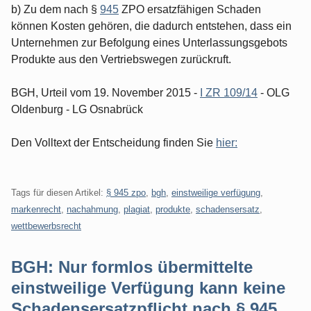
b) Zu dem nach §
945
ZPO ersatzfähigen Schaden
können Kosten gehören, die dadurch entstehen, dass ein
Unternehmen zur Befolgung eines Unterlassungsgebots
Produkte aus den Vertriebswegen zurückruft.
BGH, Urteil vom 19. November 2015 -
I ZR 109/14
- OLG
Oldenburg - LG Osnabrück
Den Volltext der Entscheidung finden Sie
hier:
Tags für diesen Artikel:
§ 945 zpo
,
bgh
,
einstweilige verfügung
,
markenrecht
,
nachahmung
,
plagiat
,
produkte
,
schadensersatz
,
wettbewerbsrecht
BGH: Nur formlos übermittelte
einstweilige Verfügung kann keine
Schadensersatzpflicht nach § 945