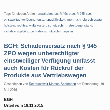
Tags für diesen Artikel:
anwaltskosten
,
§ 49c brao
,
§ 945 zpo
,
einstweilige verfügung
,
erstattungsfähigkeit
,
mehrfach
,
olg schleswig-
holstein
,
rechtsanwaltskosten
,
schutzschrift
,
streitgegenstand
,
verfahrensgebühr
,
zentrales schutzschriftregister
BGH: Schadensersatz nach § 945
ZPO wegen unberechtigter
einstweiliger Verfügung umfasst
auch Kosten für Rückruf der
Produkte aus Vertriebswegen
Geschrieben von
Rechtsanwalt Marcus Beckmann
am
Donnerstag, 19.
Mai 2016
BGH
Urteil vom 19.11.2015