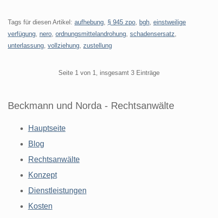
Tags für diesen Artikel:
aufhebung
,
§ 945 zpo
,
bgh
,
einstweilige
verfügung
,
nero
,
ordnungsmittelandrohung
,
schadensersatz
,
unterlassung
,
vollziehung
,
zustellung
Pagination
Seite 1 von 1, insgesamt 3 Einträge
Beckmann und Norda - Rechtsanwälte
Hauptseite
Blog
Rechtsanwälte
Konzept
Dienstleistungen
Kosten