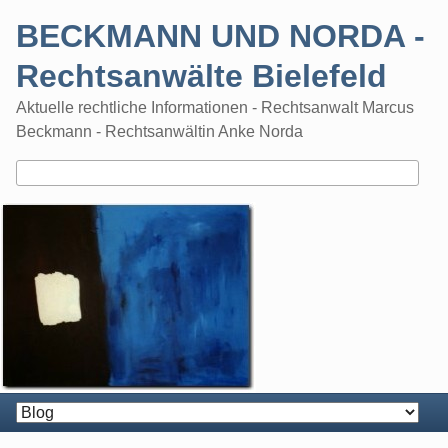
Skip
BECKMANN UND NORDA -
to
content
Rechtsanwälte Bielefeld
Aktuelle rechtliche Informationen - Rechtsanwalt Marcus
Beckmann - Rechtsanwältin Anke Norda