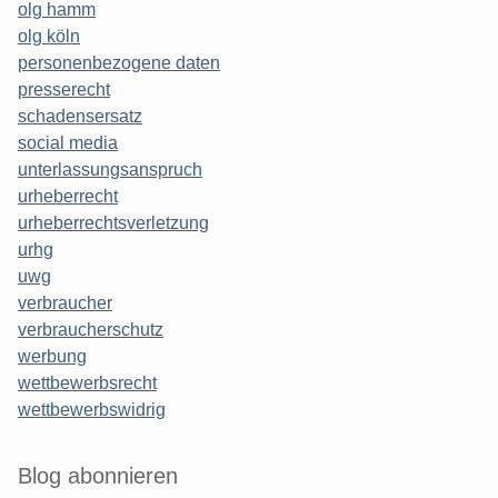
olg hamm
olg köln
personenbezogene daten
presserecht
schadensersatz
social media
unterlassungsanspruch
urheberrecht
urheberrechtsverletzung
urhg
uwg
verbraucher
verbraucherschutz
werbung
wettbewerbsrecht
wettbewerbswidrig
Blog abonnieren