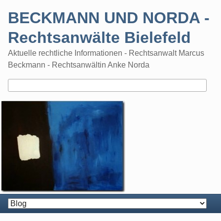
Skip
BECKMANN UND NORDA -
to
content
Rechtsanwälte Bielefeld
Aktuelle rechtliche Informationen - Rechtsanwalt Marcus
Beckmann - Rechtsanwältin Anke Norda