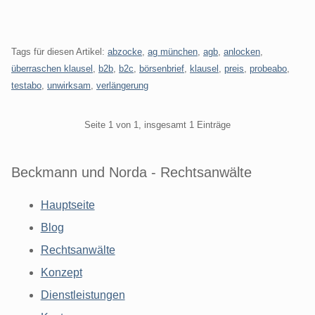
Tags für diesen Artikel:
abzocke
,
ag münchen
,
agb
,
anlocken
,
überraschen klausel
,
b2b
,
b2c
,
börsenbrief
,
klausel
,
preis
,
probeabo
,
testabo
,
unwirksam
,
verlängerung
Pagination
Seite 1 von 1, insgesamt 1 Einträge
Beckmann und Norda - Rechtsanwälte
Hauptseite
Blog
Rechtsanwälte
Konzept
Dienstleistungen