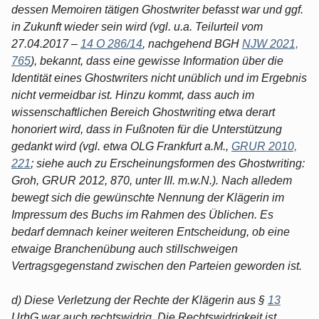
dessen Memoiren tätigen Ghostwriter befasst war und ggf.
in Zukunft wieder sein wird (vgl. u.a. Teilurteil vom
27.04.2017 –
14 O 286/14
, nachgehend BGH
NJW 2021,
765
), bekannt, dass eine gewisse Information über die
Identität eines Ghostwriters nicht unüblich und im Ergebnis
nicht vermeidbar ist. Hinzu kommt, dass auch im
wissenschaftlichen Bereich Ghostwriting etwa derart
honoriert wird, dass in Fußnoten für die Unterstützung
gedankt wird (vgl. etwa OLG Frankfurt a.M.,
GRUR 2010,
221
; siehe auch zu Erscheinungsformen des Ghostwriting:
Groh, GRUR 2012, 870, unter III. m.w.N.). Nach alledem
bewegt sich die gewünschte Nennung der Klägerin im
Impressum des Buchs im Rahmen des Üblichen. Es
bedarf demnach keiner weiteren Entscheidung, ob eine
etwaige Branchenübung auch stillschweigen
Vertragsgegenstand zwischen den Parteien geworden ist.
d) Diese Verletzung der Rechte der Klägerin aus §
13
UrhG war auch rechtswidrig. Die Rechtswidrigkeit ist