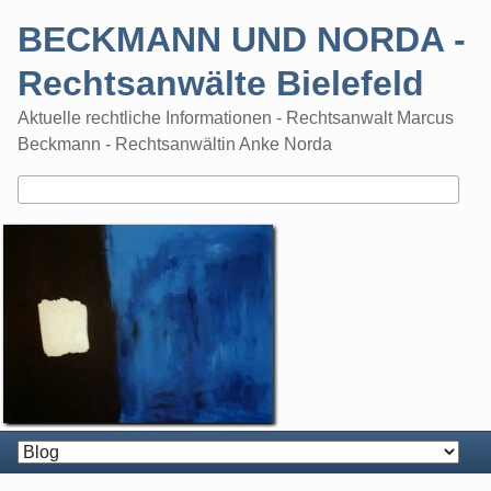
Skip
BECKMANN UND NORDA -
to
content
Rechtsanwälte Bielefeld
Aktuelle rechtliche Informationen - Rechtsanwalt Marcus
Beckmann - Rechtsanwältin Anke Norda