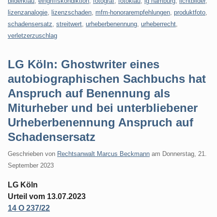
bilderklau
,
eingriffskondiktion
,
fotograf
,
fotoklau
,
lg hamburg
,
lichtbilder
,
lizenzanalogie
,
lizenzschaden
,
mfm-honorarempfehlungen
,
produktfoto
,
schadensersatz
,
streitwert
,
urheberbenennung
,
urheberrecht
,
verletzerzuschlag
LG Köln: Ghostwriter eines
autobiographischen Sachbuchs hat
Anspruch auf Benennung als
Miturheber und bei unterbliebener
Urheberbenennung Anspruch auf
Schadensersatz
Geschrieben von
Rechtsanwalt Marcus Beckmann
am
Donnerstag, 21.
September 2023
LG Köln
Urteil vom 13.07.2023
14 O 237/22