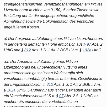
streitgegenständlichen Verletzungshandlungen ein fiktives
Lizenzhonorar in Höhe von 9.150,- € nebst Zinsen sowie
Erstattung der für die ausgesprochene vorgerichtliche
Abmahnung sowie die Dokumentation des Verstoßes
angefallenen Kosten.
a) Der Anspruch auf Zahlung eines fiktiven Lizenzhonorars
in der geltend gemachten Höhe ergibt sich aus §
97
Abs. 2
UrhG und §
812
Abs. 1 S. 1 Alt. 2 BGB i.V.m. §
102a
UrhG.
aa) Der Anspruch auf Zahlung eines fiktiven
Lizenzhonorars bei unberechtigter Nutzung eines
urheberrechtlich geschützten Werks ergibt sich
verschuldensunabhängig bereits unter dem Gesichtspunkt
der Eingriffskondiktion, §
812
Abs. 1 S. 1 Alt. 2 BGB i.V.m.
§
102a
UrhG. Darüber hinaus ist der Beklagten aber auch
ein Verschuldensvorwurf i.S.d. §
97
Abs. 2 S. 1 UrhG zu
machen. Es entspricht der verkehrsüblichen