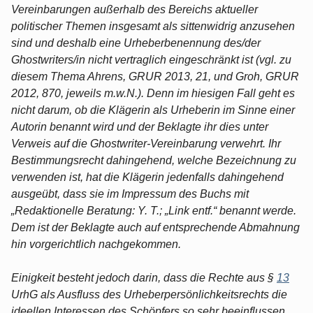
Vereinbarungen außerhalb des Bereichs aktueller
politischer Themen insgesamt als sittenwidrig anzusehen
sind und deshalb eine Urheberbenennung des/der
Ghostwriters/in nicht vertraglich eingeschränkt ist (vgl. zu
diesem Thema Ahrens, GRUR 2013, 21, und Groh, GRUR
2012, 870, jeweils m.w.N.). Denn im hiesigen Fall geht es
nicht darum, ob die Klägerin als Urheberin im Sinne einer
Autorin benannt wird und der Beklagte ihr dies unter
Verweis auf die Ghostwriter-Vereinbarung verwehrt. Ihr
Bestimmungsrecht dahingehend, welche Bezeichnung zu
verwenden ist, hat die Klägerin jedenfalls dahingehend
ausgeübt, dass sie im Impressum des Buchs mit
„Redaktionelle Beratung: Y. T.; „Link entf.“ benannt werde.
Dem ist der Beklagte auch auf entsprechende Abmahnung
hin vorgerichtlich nachgekommen.
Einigkeit besteht jedoch darin, dass die Rechte aus §
13
UrhG als Ausfluss des Urheberpersönlichkeitsrechts die
ideellen Interessen des Schöpfers so sehr beeinflussen,