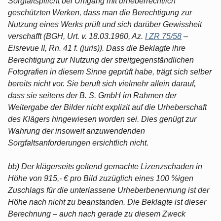
Sorgfaltspflicht bei Umgang mit urheberrechtlich
geschützten Werken, dass man die Berechtigung zur
Nutzung eines Werks prüft und sich darüber Gewissheit
verschafft (BGH, Urt. v. 18.03.1960, Az.
I ZR 75/58
–
Eisrevue II, Rn. 41 f. (juris)). Dass die Beklagte ihre
Berechtigung zur Nutzung der streitgegenständlichen
Fotografien in diesem Sinne geprüft habe, trägt sich selber
bereits nicht vor. Sie beruft sich vielmehr allein darauf,
dass sie seitens der B. S. GmbH im Rahmen der
Weitergabe der Bilder nicht explizit auf die Urheberschaft
des Klägers hingewiesen worden sei. Dies genügt zur
Wahrung der insoweit anzuwendenden
Sorgfaltsanforderungen ersichtlich nicht.
bb) Der klägerseits geltend gemachte Lizenzschaden in
Höhe von 915,- € pro Bild zuzüglich eines 100 %igen
Zuschlags für die unterlassene Urheberbenennung ist der
Höhe nach nicht zu beanstanden. Die Beklagte ist dieser
Berechnung – auch nach gerade zu diesem Zweck