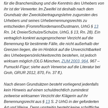
für die Branchenübung und die Kenntnis des Urhebers von
ihr ist der Verwerter. Im Zweifel ist deshalb nach dem
Grundsatz der Zweckübertragungslehre zugunsten des
Urhebers und seines Urhebernennungsrechts zu
entscheiden (Fromm/Nordemann/Dustmann, UrhG §
13
Rn. 14; Dreier/Schulze/Schulze, UrhG, § 13, Rn. 28). Ein
vertraglich konkret ausgesprochener Verzicht auf die
Benennung für bestimmte Fälle, die nicht außerhalb der
Grenzen liegen, die im Hinblick auf die Unverzichtbarkeit
des Urheberpersönlichkeitsrechts bestehen, ist jedoch
wirksam möglich (OLG München,
ZUM 2003, 964
, 967 –
Pumuckl-Figur; siehe auch Verweise auf die Literatur bei
Groh, GRUR 2012, 870, Fn. 37 ff.).
Nach diesen Grundsätzen besteht vorliegend jedenfalls
kein Hinweis auf einen schuldrechtlich zumindest
zeitweise wirksamen Verzicht der Klägerin auf ihr
Benennungsrecht aus §
13
S. 2 UrhG in der geforderten
Art und Weise. Denn unstreitig besteht keine schriftliche