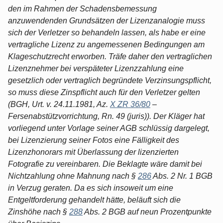
den im Rahmen der Schadensbemessung
anzuwendenden Grundsätzen der Lizenzanalogie muss
sich der Verletzer so behandeln lassen, als habe er eine
vertragliche Lizenz zu angemessenen Bedingungen am
Klageschutzrecht erworben. Träfe daher den vertraglichen
Lizenznehmer bei verspäteter Lizenzzahlung eine
gesetzlich oder vertraglich begründete Verzinsungspflicht,
so muss diese Zinspflicht auch für den Verletzer gelten
(BGH, Urt. v. 24.11.1981, Az.
X ZR 36/80
–
Fersenabstützvorrichtung, Rn. 49 (juris)). Der Kläger hat
vorliegend unter Vorlage seiner AGB schlüssig dargelegt,
bei Lizenzierung seiner Fotos eine Fälligkeit des
Lizenzhonorars mit Überlassung der lizenzierten
Fotografie zu vereinbaren. Die Beklagte wäre damit bei
Nichtzahlung ohne Mahnung nach §
286
Abs. 2 Nr. 1 BGB
in Verzug geraten. Da es sich insoweit um eine
Entgeltforderung gehandelt hätte, beläuft sich die
Zinshöhe nach §
288
Abs. 2 BGB auf neun Prozentpunkte