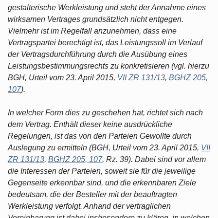
gestalterische Werkleistung und steht der Annahme eines
wirksamen Vertrages grundsätzlich nicht entgegen.
Vielmehr ist im Regelfall anzunehmen, dass eine
Vertragspartei berechtigt ist, das Leistungssoll im Verlauf
der Vertragsdurchführung durch die Ausübung eines
Leistungsbestimmungsrechts zu konkretisieren (vgl. hierzu
BGH, Urteil vom 23. April 2015,
VII ZR 131/13
,
BGHZ 205,
107
).
In welcher Form dies zu geschehen hat, richtet sich nach
dem Vertrag. Enthält dieser keine ausdrückliche
Regelungen, ist das von den Parteien Gewollte durch
Auslegung zu ermitteln (BGH, Urteil vom 23. April 2015,
VII
ZR 131/13
,
BGHZ 205, 107
, Rz. 39). Dabei sind vor allem
die Interessen der Parteien, soweit sie für die jeweilige
Gegenseite erkennbar sind, und die erkennbaren Ziele
bedeutsam, die der Besteller mit der beauftragten
Werkleistung verfolgt. Anhand der vertraglichen
Vereinbarung ist dabei insbesondere zu klären, in welchen