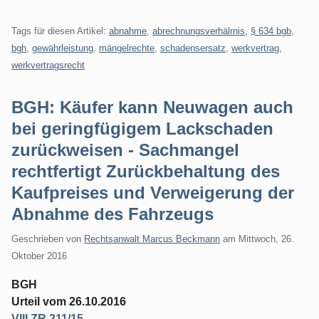
Tags für diesen Artikel:
abnahme
,
abrechnungsverhälrnis
,
§ 634 bgb
,
bgh
,
gewährleistung
,
mängelrechte
,
schadensersatz
,
werkvertrag
,
werkvertragsrecht
BGH: Käufer kann Neuwagen auch
bei geringfügigem Lackschaden
zurückweisen - Sachmangel
rechtfertigt Zurückbehaltung des
Kaufpreises und Verweigerung der
Abnahme des Fahrzeugs
Geschrieben von
Rechtsanwalt Marcus Beckmann
am
Mittwoch, 26.
Oktober 2016
BGH
Urteil vom 26.10.2016
VIII ZR 211/15