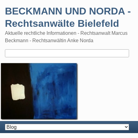
Skip
BECKMANN UND NORDA -
to
content
Rechtsanwälte Bielefeld
Aktuelle rechtliche Informationen - Rechtsanwalt Marcus
Beckmann - Rechtsanwältin Anke Norda