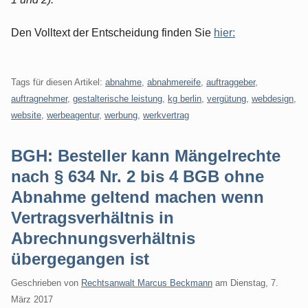
Den Volltext der Entscheidung finden Sie
hier:
Tags für diesen Artikel:
abnahme
,
abnahmereife
,
auftraggeber
,
auftragnehmer
,
gestalterische leistung
,
kg berlin
,
vergütung
,
webdesign
,
website
,
werbeagentur
,
werbung
,
werkvertrag
BGH: Besteller kann Mängelrechte
nach § 634 Nr. 2 bis 4 BGB ohne
Abnahme geltend machen wenn
Vertragsverhältnis in
Abrechnungsverhältnis
übergegangen ist
Geschrieben von
Rechtsanwalt Marcus Beckmann
am
Dienstag, 7.
März 2017