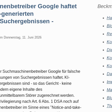
enbetreiber Google haftet
Beckm
-generierten
Ha
Suchergebnissen -
Bl
Re
am
Donnerstag, 11. Juni 2026
Ko
Di
Ko
Ko
r Suchmaschinenbetreiber Google für falsche
Da
ungen von Suchergebnissen haftet. KI-
Im
ebnissen sind - so das Gericht - keine
ndern eigene Inhalte des
Ma
unmittelbarem Störer zugerechnet werden.
Bl
ivilegierung nach Art. 6 Abs. 1 DSA noch auf
Th
nenbetreiber im Sinne eines "Notice-and-take-