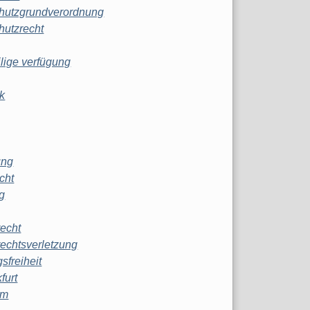
hutzgrundverordnung
hutzrecht
ilige verfügung
k
ung
echt
g
echt
echtsverletzung
sfreiheit
furt
mm