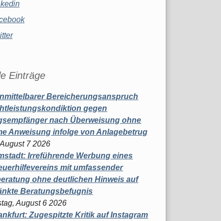
nkedin
cebook
tter
le Einträge
nmittelbarer Bereicherungsanspruch
htleistungskondiktion gegen
gsempfänger nach Überweisung ohne
me Anweisung infolge von Anlagebetrug
, August 7 2026
stadt: Irreführende Werbung eines
uerhilfevereins mit umfassender
eratung ohne deutlichen Hinweis auf
änkte Beratungsbefugnis
tag, August 6 2026
nkfurt: Zugespitzte Kritik auf Instagram