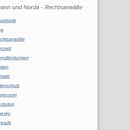
ann und Norda - Rechtsanwälte
uptseite
og
chtsanwälte
nzept
enstleistungen
sten
ntakt
tenschutz
pressum
stodon
uesky
reads