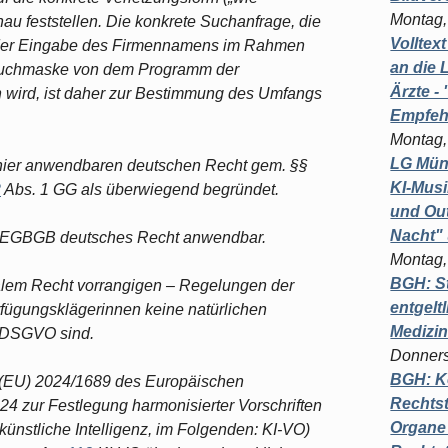
Montag,
nau feststellen. Die konkrete Suchanfrage, die
Volltex
i der Eingabe des Firmennamens im Rahmen
an die L
e Suchmaske von dem Programm der
Ärzte 
 wird, ist daher zur Bestimmung des Umfangs
Empfeh
Montag,
LG Münc
m hier anwendbaren deutschen Recht gem. §§
KI-Mus
2
Abs. 1 GG als überwiegend begründet.
und Out
Nacht"
2 EGBGB deutsches Recht anwendbar.
Montag,
BGH: St
nalem Recht vorrangigen – Regelungen der
entgelt
fügungsklägerinnen keine natürlichen
Medizi
 DSGVO sind.
Donners
BGH: K
 (EU) 2024/1689 des Europäischen
Rechtst
4 zur Festlegung harmonisierter Vorschriften
Organe 
 künstliche Intelligenz, im Folgenden: KI-VO)