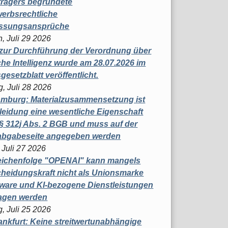
trägers begründete
erbsrechtliche
assungsansprüche
, Juli 29 2026
 zur Durchführung der Verordnung über
che Intelligenz wurde am 28.07.2026 im
esetzblatt veröffentlicht.
g, Juli 28 2026
mburg: Materialzusammensetzung ist
leidung eine wesentliche Eigenschaft
 312j Abs. 2 BGB und muss auf der
labgabeseite angegeben werden
 Juli 27 2026
eichenfolge "OPENAI" kann mangels
heidungskraft nicht als Unionsmarke
tware und KI-bezogene Dienstleistungen
ragen werden
, Juli 25 2026
nkfurt: Keine streitwertunabhängige