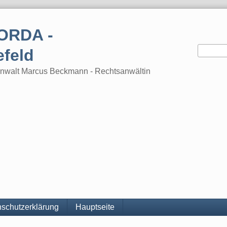
ORDA -
efeld
tsanwalt Marcus Beckmann - Rechtsanwältin
schutzerklärung
Hauptseite