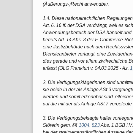
(Äußerungs-)Recht anwendbar.
1.4. Diese nationalrechtlichen Regelunge
Art. 6, 16 ff. der DSA verdrängt, weil es s
Anwendungsbereich der DSA handelt und z
bereits Art. 14 Abs. 3 der E-Commerce-Richt
eine Justizbehörde nach dem Rechtssystem
Diensteanbieter verlangt, eine Zuwiderhan
dies gerade und vor allem zivilrechtliche
erfasst (OLG Frankfurt v. 04.03.2025 - Az.
1
2. Die Verfügungsklägerinnen sind unmittelb
sie beide in der als Anlage ASt 6 vorgeleg
werden und somit erkennbar sind. Gleiches 
auf die mit der als Anlage ASt 7 vorgelegte 
3. Die Verfügungsbeklagte haftet vorliege
Störerin gem. §§
1004
,
823
Abs. 1 BGB i.V.
bei der streitgegenständlichen Anzeige der