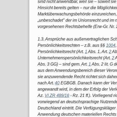
sind nicht anwendbar, weil sie – soweit sie
Hinsicht bereits gelten – nur die Möglichk
Marktüberwachungsbehörde einzureichen, 
„unbeschadet" der im Unionsrecht und im n
vorgesehenen Rechtsbehelfe (Erw-Gr. Nr. 
1.3. Ansprüche aus außervertraglichen Sc
Persönlichkeitsrechten – z.B. aus §§
1004
Persönlichkeitsrecht (Art.
1
Abs. 1, Art.
2
Ab
Unternehmenspersönlichkeitsrecht (Art.
2
A
Abs. 3 GG) – sind gem. Art.
1
Abs. 2 lit. G
aus dem Anwendungsbereich dieser Veror
sie anzuwendende Recht richtet sich daher
nach Art.
40
EGBGB. Danach kann der Verle
angewandt wird, in dem der Erfolg der Verl
Az.
VI ZR 489/16
- Rz. 21 ff.). Vorliegend r
vorwiegend an deutschsprachige Nutzende,
Deutschland eintritt. Die Verfügungskläger 
Anwendung deutschen materiellen Rechts v