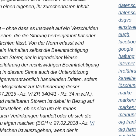
datensc
einen eigenen, ihr zurechenbaren Inhalt
datensc
dsgvo
einstwe
 – ohne dass es insoweit auf ein Verschulden
eugh
hen, die die Störung herbeigeführt hat oder
faceboo
rchten lässt. Von der Norm erfasst wird
google
sein Verhalten selbst die Beeinträchtigung
haftung
bare Störer, der in irgendeiner Weise
internet
beiführung der rechtswidrigen Beeinträchtigung
irreführ
ng in diesem Sinne auch die Unterstützung
kartellr
genverantwortlich handelnden Dritten, sofern
löschun
 Möglichkeit zur Verhinderung dieser
marke
.07.2015 - Az. VI ZR 340/41 - Rz. 34 m.w.N.).
markenr
 mittelbaren Störern ist dabei in Bezug auf
markenr
zustellen, ob es sich um ein reines
meinung
ch Verlinkungen handelt oder ob sich die
olg frank
zu eigen machen (BGH v. 27.02.2018 - Az.
VI
olg ha
-Machen ist auszugehen, wenn der in