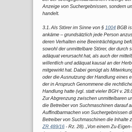
Anzeige von Suchergebnissen, sondern um 
handelt.
3.1. Als Störer im Sinne von §
1004
BGB ist
ankäme – grundsätzlich jede Person anzuse
deren Verhalten eine Beeinträchtigung befü
sowohl der unmittelbare Störer, der durch 
adäquat verursacht hat, als auch der mittel
willentlich und adäquat kausal an der Her
mitgewirkt hat. Dabei genügt als Mitwirku
oder die Ausnutzung der Handlung eines ei
der in Anspruch Genommene die rechtliche
Handlung hatte (vgl. statt vieler BGH v. 28
Zur Abgrenzung zwischen unmittelbaren und
die Betreiber von Suchmaschinen darauf ab
Auffindbarmachen von Suchergebnissen dur
Betreiber von Suchmaschinen die Inhalte 
ZR 489/16
- Rz. 28). „Von einem Zu-Eigen