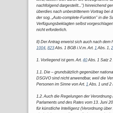
nachfolgend dargestellt...") hinreichend ge
überdies nach unbestrittenem Vortrag be
der sog. „Auto-complete-Funktion" in di
Verfügungsbeklagten selbst vorgeschlagen
nicht erforderlich.
II) Der Antrag erweist sich auch nach de
1004
,
823
Abs. 1 BGB i.V.m. Art.
1
Abs. 1,
1. Vorliegend ist gem. Art.
40
Abs. 1 Satz 
1.1. Die – grundsätzlich gegenüber natio
DSGVO sind nicht anwendbar, weil die Ver
Personen im Sinne von Art.
1
Abs. 1 und 2
1.2. Auch die Regelungen der Verordnung
Parlaments und des Rates vom 13. Juni 202
für künstliche Intelligenz (Verordnung über