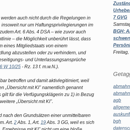
Zuständ
Urheber
7 GVG
n werden auch nicht durch die Regelungen in
Samstag
ich insoweit nur um Haftungsprivilegierungen im
BGH: A
udem Art. 6 Abs. 4 DSA – wie zuvor auch
schwer
linie – die Möglichkeit unberührt lässt, dass
Persönl
 eines Mitgliedstaats von einem
Freitag,
dlung abzustellen oder zu verhindern, und
 Beseitigungs- und Unterlassungsansprüche
6 W 10/25
- Rz. 13 f. m.w.N.).
Getagg
ar betroffen und damit aktivlegitimiert, weil
abmahn
ten „Übersicht mit KI" namentlich genannt
abmahn
gilt für die Verfügungsklägerin zu 1) in Bezug
agb
weitere „Übersicht mit KI".
allgeme
auskunf
nd nach den Grundsätzen einer unmittelbaren
bgh
m. Art.
2
Abs. 1, Art.
19
Abs. 3 GG, weil es sich
datensc
 „Ergebnisse mit KI" nicht um eine bloße