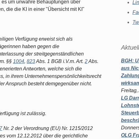
ng es um unwahre Behauptungen über
Li
die die KI in einer "Übersicht mit KI"
Fa
Twi
eiligen Verfügung erweist sich als
ägerinnen haben gegen die
Aktuel
terlassung der streitgegenständlichen
BGH: U
em. §§
1004
,
823
Abs. 1 BGB i.V.m. Art.
2
Abs.
aus Nic
generierten Antworten, welche sich die
Zahlun
, in ihrem Unternehmenspersönlichkeitsrecht
wirksa
der Anspruch besteht demgegenüber nicht.
Freitag
LG Darm
Lohnste
Steuerb
erfügung ist zulässig.
beschr
Donners
7
Nr. 2 der Verordnung (EU) Nr. 1215/2012
OLG Fra
s vom 12.12.2012 über die gerichtliche