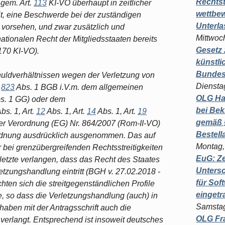
Rechts
 gem. Art.
113
KI-VO überhaupt in zeitlicher
wettbew
eit, eine Beschwerde bei der zuständigen
Unterl
vorsehen, und zwar zusätzlich und
Mittwoch
ationalen Recht der Mitgliedsstaaten bereits
Gesetz
170 KI-VO).
künstli
Bundesg
huldverhältnissen wegen der Verletzung von
Diensta
,
823
Abs. 1 BGB i.V.m. dem allgemeinen
OLG Ha
s. 1 GG) oder dem
bei Bek
bs. 1, Art.
12
Abs. 1, Art.
14
Abs. 1, Art.
19
gemäß §
 der Verordnung (EG) Nr. 864/2007 (Rom-II-VO)
Bestel
dnung ausdrücklich ausgenommen. Das auf
Montag,
 bei grenzübergreifenden Rechtsstreitigkeiten
EuG: Z
tzte verlangen, dass das Recht des Staates
Untersc
etzungshandlung eintritt (BGH v. 27.02.2018 -
für Sof
ichten sich die streitgegenständlichen Profile
einget
 so dass die Verletzungshandlung (auch) in
Samstag
haben mit der Antragsschrift auch die
OLG Fra
erlangt. Entsprechend ist insoweit deutsches