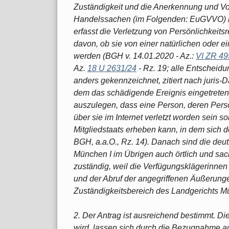
Zuständigkeit und die Anerkennung und Vol
Handelssachen (im Folgenden: EuGVVO) int
erfasst die Verletzung von Persönlichkeit
davon, ob sie von einer natürlichen oder e
werden (BGH v. 14.01.2020 - Az.:
VI ZR 49
Az.
18 U 2631/24
- Rz. 19; alle Entscheid
anders gekennzeichnet, zitiert nach juris
dem das schädigende Ereignis eingetreten i
auszulegen, dass eine Person, deren Persö
über sie im Internet verletzt worden sein s
Mitgliedstaats erheben kann, in dem sich der
BGH, a.a.O., Rz. 14). Danach sind die deu
München I im Übrigen auch örtlich und sa
zuständig, weil die Verfügungsklägerinne
und der Abruf der angegriffenen Äußerung
Zuständigkeitsbereich des Landgerichts Mü
2. Der Antrag ist ausreichend bestimmt. D
wird, lassen sich durch die Bezugnahme au