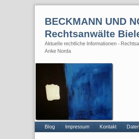
Skip
to
BECKMANN UND N
content
Rechtsanwälte Biel
Aktuelle rechtliche Informationen - Rech
Anke Norda
Blog
Impressum
Kontakt
Daten