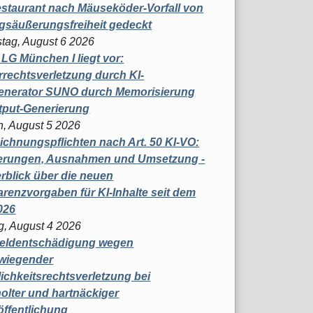
staurant nach Mäuseköder-Vorfall von
gsäußerungsfreiheit gedeckt
tag, August 6 2026
t LG München I liegt vor:
rechtsverletzung durch KI-
enerator SUNO durch Memorisierung
tput-Generierung
h, August 5 2026
chnungspflichten nach Art. 50 KI-VO:
erungen, Ausnahmen und Umsetzung -
rblick über die neuen
renzvorgaben für KI-Inhalte seit dem
026
g, August 4 2026
eldentschädigung wegen
wiegender
ichkeitsrechtsverletzung bei
olter und hartnäckiger
öffentlichung