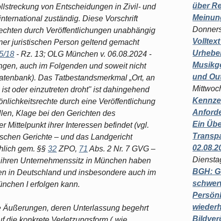
über Re
lstreckung von Entscheidungen in Zivil- und
Meinun
ernational zuständig. Diese Vorschrift
Donners
srechten durch Veröffentlichungen unabhängig
Volltex
iner juristischen Person geltend gemacht
Urheber
5/18
- Rz. 13; OLG München v. 06.08.2024 -
Musikg
ungen, auch im Folgenden und soweit nicht
und Ou
-Datenbank). Das Tatbestandsmerkmal „Ort, an
Mittwoc
st oder einzutreten droht" ist dahingehend
Kennzei
nlichkeitsrechte durch eine Veröffentlichung
Anford
ollen, Klage bei den Gerichten des
Ein Übe
 Mittelpunkt ihrer Interessen befindet (vgl.
Transpa
tschen Gerichte – und das Landgericht
02.08.2
chlich gem. §§
32
ZPO,
71
Abs. 2 Nr. 7 GVG –
Diensta
n ihren Unternehmenssitz in München haben
BGH: G
en in Deutschland und insbesondere auch im
schwer
nchen I erfolgen kann.
Persönl
wiederh
ie Äußerungen, deren Unterlassung begehrt
Bildver
f die konkrete Verletzungsform („wie