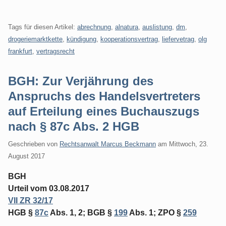
Tags für diesen Artikel:
abrechnung
,
alnatura
,
auslistung
,
dm
,
drogeriemarktkette
,
kündigung
,
kooperationsvertrag
,
liefervetrag
,
olg
frankfurt
,
vertragsrecht
BGH: Zur Verjährung des
Anspruchs des Handelsvertreters
auf Erteilung eines Buchauszugs
nach § 87c Abs. 2 HGB
Geschrieben von
Rechtsanwalt Marcus Beckmann
am
Mittwoch, 23.
August 2017
BGH
Urteil vom 03.08.2017
VII ZR 32/17
HGB §
87c
Abs. 1, 2; BGB §
199
Abs. 1; ZPO §
259