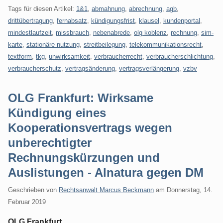
Tags für diesen Artikel:
1&1
,
abmahnung
,
abrechnung
,
agb
,
drittübertragung
,
fernabsatz
,
kündigungsfrist
,
klausel
,
kundenportal
,
mindestlaufzeit
,
missbrauch
,
nebenabrede
,
olg koblenz
,
rechnung
,
sim-
karte
,
stationäre nutzung
,
streitbeilegung
,
telekommunikationsrecht
,
textform
,
tkg
,
unwirksamkeit
,
verbraucherrecht
,
verbraucherschlichtung
,
verbraucherschutz
,
vertragsänderung
,
vertragsverlängerung
,
vzbv
OLG Frankfurt: Wirksame
Kündigung eines
Kooperationsvertrags wegen
unberechtigter
Rechnungskürzungen und
Auslistungen - Alnatura gegen DM
Geschrieben von
Rechtsanwalt Marcus Beckmann
am
Donnerstag, 14.
Februar 2019
OLG Frankfurt