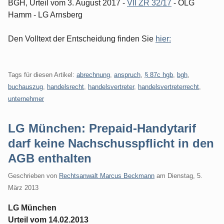
BGH, Urteil vom 3. August 2017 -
VII ZR 32/17
- OLG
Hamm - LG Arnsberg
Den Volltext der Entscheidung finden Sie
hier:
Tags für diesen Artikel:
abrechnung
,
anspruch
,
§ 87c hgb
,
bgh
,
buchauszug
,
handelsrecht
,
handelsvertreter
,
handelsvertreterrecht
,
unternehmer
LG München: Prepaid-Handytarif
darf keine Nachschusspflicht in den
AGB enthalten
Geschrieben von
Rechtsanwalt Marcus Beckmann
am
Dienstag, 5.
März 2013
LG München
Urteil vom 14.02.2013