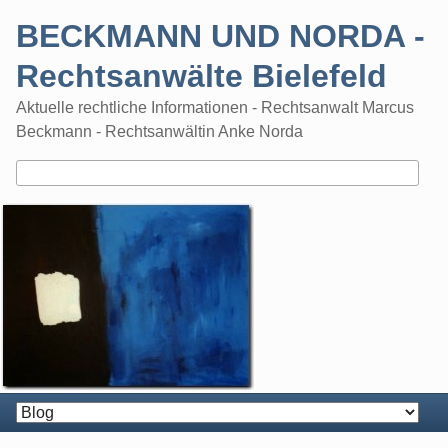
Skip
BECKMANN UND NORDA -
to
content
Rechtsanwälte Bielefeld
Aktuelle rechtliche Informationen - Rechtsanwalt Marcus
Beckmann - Rechtsanwältin Anke Norda