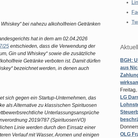
Li
Fa
Twi
 Whiskey“ bei nahezu alkoholfreien Getränken
landesgerichts hat in dem am 02.04.2026
7/25
entschieden, dass die Verwendung der
Aktuel
m, Gin und Whiskey“ sowie die zusätzliche
BGH: U
koholfreie Getränke verboten ist. Damit dürfen
aus Nic
iskey“ bezeichnet werden, in denen auch
Zahlun
wirksa
Freitag
LG Darm
det sich gegen ein Startup-Unternehmen, das
Lohnste
e als Alternative zu klassischen Spirituosen
Steuerb
wettbewerbsrechtliche Unterlassungsansprüche
beschr
nverordnung 2019/787 (SpirituosenVO)
Donners
lichen Linie werden durch den Einsatz einer
OLG Fra
iteren Verlauf mit Wasser, Aromen und einigen