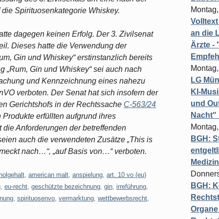
Montag,
 die Spirituosenkategorie Whiskey.
Volltex
an die L
te dagegen keinen Erfolg. Der 3. Zivilsenat
Ärzte 
teil. Dieses hatte die Verwendung der
Empfeh
m, Gin und Whiskey“ erstinstanzlich bereits
Montag,
g „Rum, Gin und Whiskey“ sei auch nach
LG Münc
ufmachung und Kennzeichnung eines nahezu
KI-Mus
nVO verboten. Der Senat hat sich insofern der
und Out
en Gerichtshofs in der Rechtssache
C-563/24
Nacht"
Produkte erfüllten aufgrund ihres
Montag,
ht die Anforderungen der betreffenden
BGH: St
eien auch die verwendeten Zusätze „This is
entgelt
chmeckt nach…“, „auf Basis von…“ verboten.
Medizi
Donners
holgehalt
,
american malt
,
anspielung
,
art. 10 vo (eu)
BGH: K
g
,
eu-recht
,
geschützte bezeichnung
,
gin
,
irreführung
,
Rechtst
dnung
,
spirituosenvo
,
vermarktung
,
wettbewerbsrecht
,
Organe 