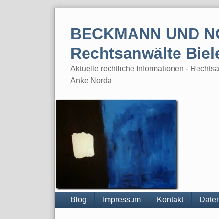
Skip
to
BECKMANN UND N
content
Rechtsanwälte Biel
Aktuelle rechtliche Informationen - Rech
Anke Norda
Blog
Impressum
Kontakt
Daten