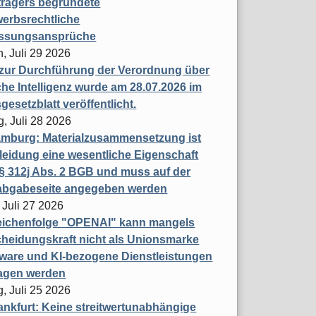
trägers begründete
erbsrechtliche
assungsansprüche
, Juli 29 2026
 zur Durchführung der Verordnung über
che Intelligenz wurde am 28.07.2026 im
esetzblatt veröffentlicht.
g, Juli 28 2026
mburg: Materialzusammensetzung ist
leidung eine wesentliche Eigenschaft
 312j Abs. 2 BGB und muss auf der
labgabeseite angegeben werden
 Juli 27 2026
eichenfolge "OPENAI" kann mangels
heidungskraft nicht als Unionsmarke
tware und KI-bezogene Dienstleistungen
ragen werden
, Juli 25 2026
nkfurt: Keine streitwertunabhängige