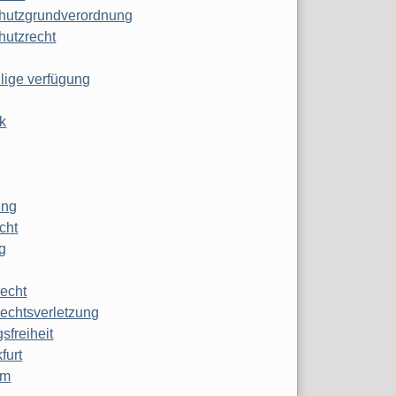
hutzgrundverordnung
hutzrecht
ilige verfügung
k
ung
echt
g
echt
echtsverletzung
sfreiheit
furt
mm