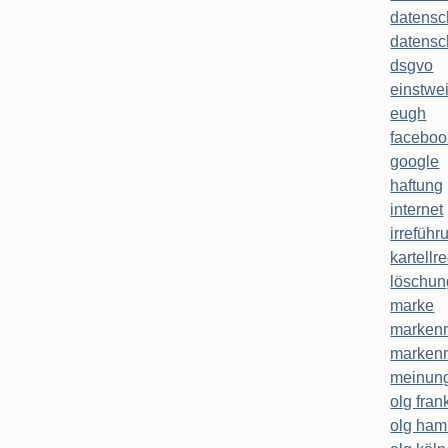
datensc
datensc
dsgvo
einstwe
eugh
faceboo
google
haftung
internet
irreführ
kartellr
löschun
marke
markenr
markenr
meinung
olg frank
olg ha