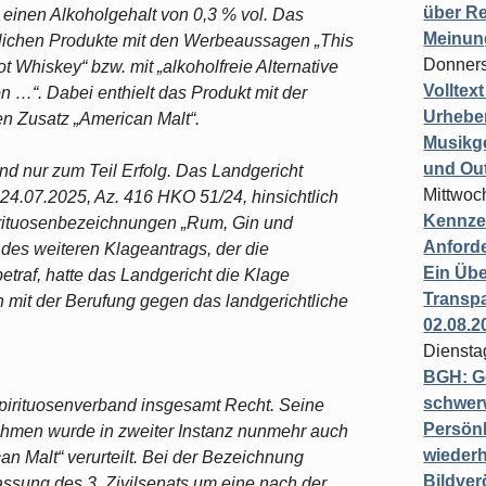
über Re
 einen Alkoholgehalt von 0,3 % vol. Das
Meinun
lichen Produkte mit den Werbeaussagen „This
Donners
not Whiskey“ bzw. mit „alkoholfreie Alternative
Volltex
 …“. Dabei enthielt das Produkt mit der
Urheber
n Zusatz „American Malt“.
Musikg
und Ou
and nur zum Teil Erfolg. Das Landgericht
Mittwoc
 24.07.2025, Az. 416 HKO 51/24, hinsichtlich
Kennzei
irituosenbezeichnungen „Rum, Gin und
Anford
h des weiteren Klageantrags, der die
Ein Übe
traf, hatte das Landgericht die Klage
Transpa
 mit der Berufung gegen das landgerichtliche
02.08.2
Diensta
BGH: G
schwer
pirituosenverband insgesamt Recht. Seine
Persönl
nehmen wurde in zweiter Instanz nunmehr auch
wiederh
n Malt“ verurteilt. Bei der Bezeichnung
Bildver
assung des 3. Zivilsenats um eine nach der