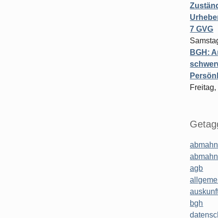
Zuständ
Urheber
7 GVG
Samstag
BGH: A
schwer
Persönl
Freitag,
Getagg
abmahn
abmahn
agb
allgeme
auskunf
bgh
datensc