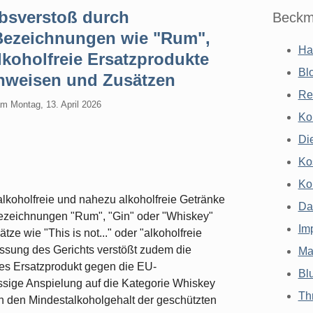
sverstoß durch
Beckm
Bezeichnungen wie "Rum",
Ha
lkoholfreie Ersatzprodukte
Bl
inweisen und Zusätzen
Re
am
Montag, 13. April 2026
Ko
Di
Ko
Ko
koholfreie und nahezu alkoholfreie Getränke
Da
Bezeichnungen "Rum", "Gin" oder "Whiskey"
Im
ze wie "This is not..." oder "alkoholfreie
ssung des Gerichts verstößt zudem die
Ma
hes Ersatzprodukt gegen die EU-
Bl
ssige Anspielung auf die Kategorie Whiskey
Th
an den Mindestalkoholgehalt der geschützten