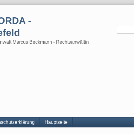
ORDA -
efeld
tsanwalt Marcus Beckmann - Rechtsanwältin
schutzerklärung
Hauptseite