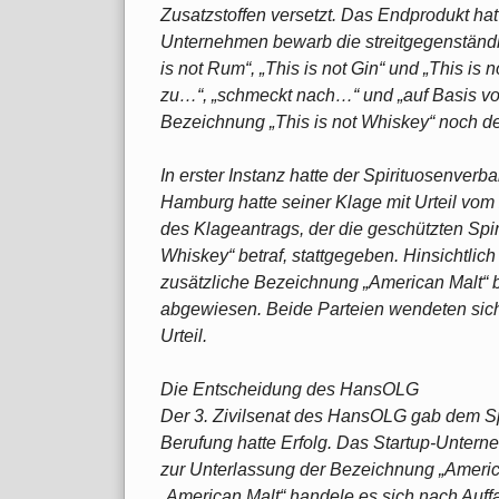
Zusatzstoffen versetzt. Das Endprodukt hat
Unternehmen bewarb die streitgegenständ
is not Rum“, „This is not Gin“ und „This is 
zu…“, „schmeckt nach…“ und „auf Basis von
Bezeichnung „This is not Whiskey“ noch de
In erster Instanz hatte der Spirituosenverb
Hamburg hatte seiner Klage mit Urteil vom
des Klageantrags, der die geschützten Sp
Whiskey“ betraf, stattgegeben. Hinsichtlic
zusätzliche Bezeichnung „American Malt“ be
abgewiesen. Beide Parteien wendeten sich
Urteil.
Die Entscheidung des HansOLG
Der 3. Zivilsenat des HansOLG gab dem S
Berufung hatte Erfolg. Das Startup-Unter
zur Unterlassung der Bezeichnung „America
„American Malt“ handele es sich nach Auff