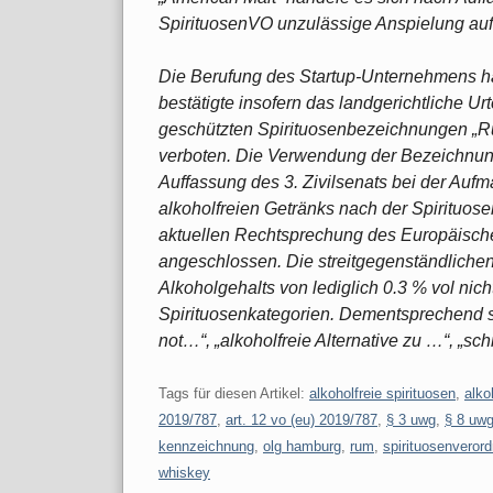
SpirituosenVO unzulässige Anspielung auf
Die Berufung des Startup-Unternehmens hat
bestätigte insofern das landgerichtliche Ur
geschützten Spirituosenbezeichnungen „Ru
verboten. Die Verwendung der Bezeichnun
Auffassung des 3. Zivilsenats bei der A
alkoholfreien Getränks nach der Spirituose
aktuellen Rechtsprechung des Europäisch
angeschlossen. Die streitgegenständlichen 
Alkoholgehalts von lediglich 0.3 % vol nic
Spirituosenkategorien. Dementsprechend s
not…“, „alkoholfreie Alternative zu …“, „s
Tags für diesen Artikel:
alkoholfreie spirituosen
,
alko
2019/787
,
art. 12 vo (eu) 2019/787
,
§ 3 uwg
,
§ 8 uw
kennzeichnung
,
olg hamburg
,
rum
,
spirituosenveror
whiskey