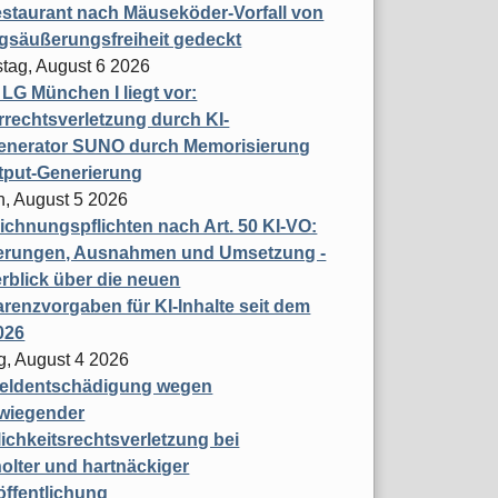
staurant nach Mäuseköder-Vorfall von
gsäußerungsfreiheit gedeckt
tag, August 6 2026
t LG München I liegt vor:
rechtsverletzung durch KI-
enerator SUNO durch Memorisierung
tput-Generierung
h, August 5 2026
chnungspflichten nach Art. 50 KI-VO:
erungen, Ausnahmen und Umsetzung -
rblick über die neuen
renzvorgaben für KI-Inhalte seit dem
026
g, August 4 2026
eldentschädigung wegen
wiegender
ichkeitsrechtsverletzung bei
olter und hartnäckiger
öffentlichung