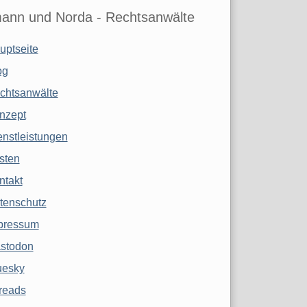
ann und Norda - Rechtsanwälte
uptseite
og
chtsanwälte
nzept
enstleistungen
sten
ntakt
tenschutz
pressum
stodon
uesky
reads