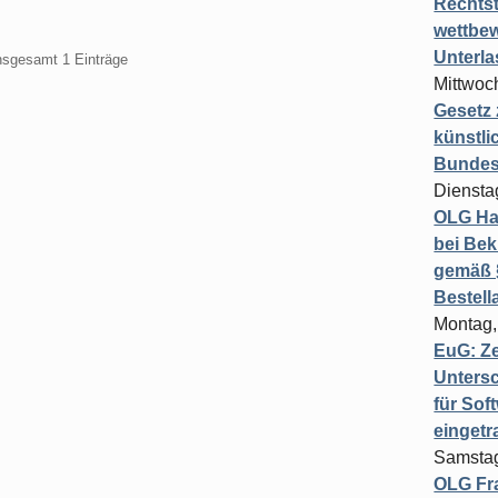
Rechts
wettbew
Unterl
insgesamt 1 Einträge
Mittwoch
Gesetz
künstli
Bundesg
Diensta
OLG Ha
bei Bek
gemäß §
Bestel
Montag,
EuG: Z
Untersc
für Sof
einget
Samstag
OLG Fra