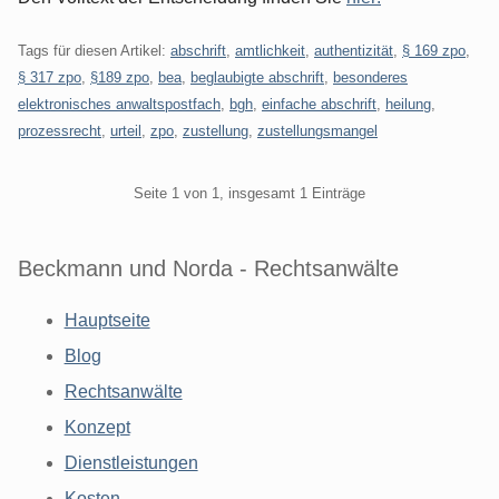
Tags für diesen Artikel:
abschrift
,
amtlichkeit
,
authentizität
,
§ 169 zpo
,
§ 317 zpo
,
§189 zpo
,
bea
,
beglaubigte abschrift
,
besonderes
elektronisches anwaltspostfach
,
bgh
,
einfache abschrift
,
heilung
,
prozessrecht
,
urteil
,
zpo
,
zustellung
,
zustellungsmangel
Pagination
Seite 1 von 1, insgesamt 1 Einträge
Beckmann und Norda - Rechtsanwälte
Hauptseite
Blog
Rechtsanwälte
Konzept
Dienstleistungen
Kosten