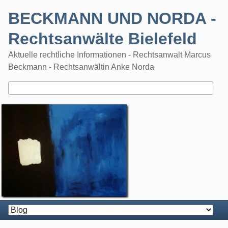
Skip
BECKMANN UND NORDA -
to
content
Rechtsanwälte Bielefeld
Aktuelle rechtliche Informationen - Rechtsanwalt Marcus
Beckmann - Rechtsanwältin Anke Norda