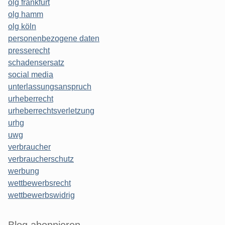
olg frankfurt
olg hamm
olg köln
personenbezogene daten
presserecht
schadensersatz
social media
unterlassungsanspruch
urheberrecht
urheberrechtsverletzung
urhg
uwg
verbraucher
verbraucherschutz
werbung
wettbewerbsrecht
wettbewerbswidrig
Blog abonnieren