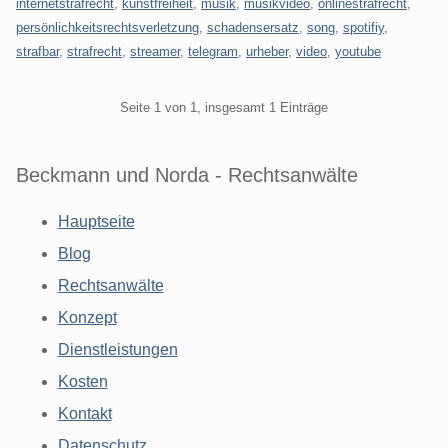
internetstrafrecht
,
kunstfreiheit
,
musik
,
musikvideo
,
onlinestrafrecht
,
persönlichkeitsrechtsverletzung
,
schadensersatz
,
song
,
spotifiy
,
strafbar
,
strafrecht
,
streamer
,
telegram
,
urheber
,
video
,
youtube
Pagination
Seite 1 von 1, insgesamt 1 Einträge
Beckmann und Norda - Rechtsanwälte
Hauptseite
Blog
Rechtsanwälte
Konzept
Dienstleistungen
Kosten
Kontakt
Datenschutz