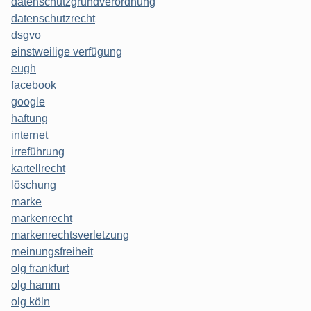
datenschutzgrundverordnung
datenschutzrecht
dsgvo
einstweilige verfügung
eugh
facebook
google
haftung
internet
irreführung
kartellrecht
löschung
marke
markenrecht
markenrechtsverletzung
meinungsfreiheit
olg frankfurt
olg hamm
olg köln