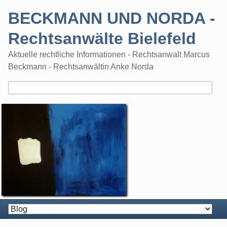
Skip
BECKMANN UND NORDA -
to
content
Rechtsanwälte Bielefeld
Aktuelle rechtliche Informationen - Rechtsanwalt Marcus
Beckmann - Rechtsanwältin Anke Norda