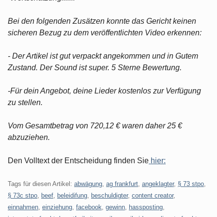
Bei den folgenden Zusätzen konnte das Gericht keinen
sicheren Bezug zu dem veröffentlichten Video erkennen:
- Der Artikel ist gut verpackt angekommen und in Gutem
Zustand. Der Sound ist super. 5 Sterne Bewertung.
-Für dein Angebot, deine Lieder kostenlos zur Verfügung
zu stellen.
Vom Gesamtbetrag von 720,12 € waren daher 25 €
abzuziehen.
Den Volltext der Entscheidung finden Sie
hier:
Tags für diesen Artikel:
abwägung
,
ag frankfurt
,
angeklagter
,
§ 73 stpo
,
§ 73c stpo
,
beef
,
beleidifung
,
beschuldigter
,
content creator
,
einnahmen
,
einziehung
,
facebook
,
gewinn
,
hassposting
,