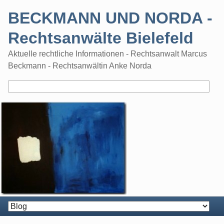
Skip
BECKMANN UND NORDA -
to
content
Rechtsanwälte Bielefeld
Aktuelle rechtliche Informationen - Rechtsanwalt Marcus
Beckmann - Rechtsanwältin Anke Norda