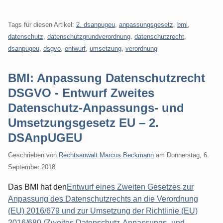
Tags für diesen Artikel:
2. dsanpugeu
,
anpassungsgesetz
,
bmi
,
datenschutz
,
datenschutzgrundverordnung
,
datenschutzrecht
,
dsanpugeu
,
dsgvo
,
entwurf
,
umsetzung
,
verordnung
BMI: Anpassung Datenschutzrecht
DSGVO - Entwurf Zweites
Datenschutz-Anpassungs- und
Umsetzungsgesetz EU – 2.
DSAnpUGEU
Geschrieben von
Rechtsanwalt Marcus Beckmann
am
Donnerstag, 6.
September 2018
Das BMI hat den
Entwurf eines Zweiten Gesetzes zur
Anpassung des Datenschutzrechts an die Verordnung
(EU) 2016/679 und zur Umsetzung der Richtlinie (EU)
2016/680 (Zweites Datenschutz-Anpassungs- und