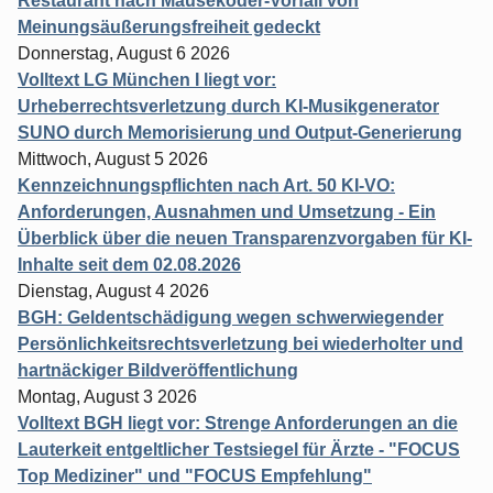
Restaurant nach Mäuseköder-Vorfall von
Meinungsäußerungsfreiheit gedeckt
Donnerstag, August 6 2026
Volltext LG München I liegt vor:
Urheberrechtsverletzung durch KI-Musikgenerator
SUNO durch Memorisierung und Output-Generierung
Mittwoch, August 5 2026
Kennzeichnungspflichten nach Art. 50 KI-VO:
Anforderungen, Ausnahmen und Umsetzung - Ein
Überblick über die neuen Transparenzvorgaben für KI-
Inhalte seit dem 02.08.2026
Dienstag, August 4 2026
BGH: Geldentschädigung wegen schwerwiegender
Persönlichkeitsrechtsverletzung bei wiederholter und
hartnäckiger Bildveröffentlichung
Montag, August 3 2026
Volltext BGH liegt vor: Strenge Anforderungen an die
Lauterkeit entgeltlicher Testsiegel für Ärzte - "FOCUS
Top Mediziner" und "FOCUS Empfehlung"