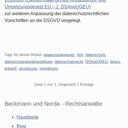
Umsetzungsgesetz EU – 2. DSAnpUGEU)
zur weiteren Anpassung der datenschutzrechtlichen
Vorschriften an die DSGVO vorgelegt.
Tags für diesen Artikel:
anpassungsgesetz
,
bmi
,
datenschutz
,
datenschutzgrundverordnung
,
datenschutzrecht
,
DSAnpUGEU
,
dsgvo
,
entwurf
,
umsetzung
,
verordnung
Pagination
Seite 1 von 1, insgesamt 2 Einträge
Beckmann und Norda - Rechtsanwälte
Hauptseite
Blog