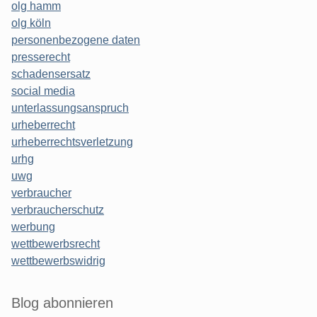
olg hamm
olg köln
personenbezogene daten
presserecht
schadensersatz
social media
unterlassungsanspruch
urheberrecht
urheberrechtsverletzung
urhg
uwg
verbraucher
verbraucherschutz
werbung
wettbewerbsrecht
wettbewerbswidrig
Blog abonnieren