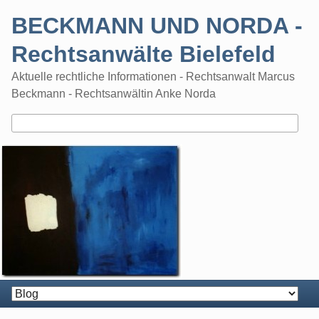
Skip
BECKMANN UND NORDA -
to
content
Rechtsanwälte Bielefeld
Aktuelle rechtliche Informationen - Rechtsanwalt Marcus
Beckmann - Rechtsanwältin Anke Norda