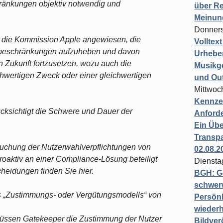
ränkungen objektiv notwendig und
über Re
Meinun
Donners
 die Kommission Apple angewiesen, die
Volltex
sbeschränkungen aufzuheben und davon
Urheber
n Zukunft fortzusetzen, wozu auch die
Musikg
hwertigen Zweck oder einer gleichwertigen
und Ou
Mittwoc
Kennzei
ksichtigt die Schwere und Dauer der
Anford
Ein Übe
Transpa
uchung der Nutzerwahlverpflichtungen von
02.08.2
proaktiv an einer Compliance-Lösung beteiligt
Diensta
heidungen finden Sie hier.
BGH: G
schwer
s „Zustimmungs- oder Vergütungsmodells“ von
Persönl
wiederh
üssen Gatekeeper die Zustimmung der Nutzer
Bildver