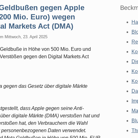
Geldbußen gegen Apple
Beckm
(200 Mio. Euro) wegen
Ha
al Markets Act (DMA)
Bl
am
Mittwoch, 23. April 2025
Re
Geldbuße in Höhe von 500 Mio. Euro und
Ko
erstößen gegen den Digital Markets Act
Di
Ko
Ko
ta gegen das Gesetz über digitale Märkte
Da
Im
gestellt, dass Apple gegen seine Anti-
Ma
über digitale Märkte (DMA) verstoßen hat und
Bl
rstoßen hat, den Verbrauchern die Wahl
er personenbezogenen Daten verwendet.
Th
nd Meta Geldbußen in Höhe von 500 Mio. EUR