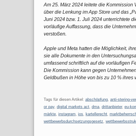
Am 25. März 2024 leitete die Kommission V
über die Lenkung im App Store und das „P
Juni 2024 bzw. 1. Juli 2024 unterrichtete 
vorläufige Auffassung, dass die Unternehm
verstoßen.
Apple und Meta hatten die Möglichkeit, i
sie alle Dokumente in den Untersuchungs
umfassend schriftlich auf die vorläufigen 
Die Kommission kann gegen Unternehmen, di
Geldbußen in Höhe von bis zu 10 % ihres
Tags für diesen Artikel:
abschöpfung
,
anti-stering-ve
or pay
,
digital markets act
,
dma
,
drittanbieter
,
eu-ko
märkte
,
instagram
,
ios
,
kartellerecht
,
marktbeherrsch
wettbewerbsdurchsetzungsgesetz
,
wettbewerbsstruk