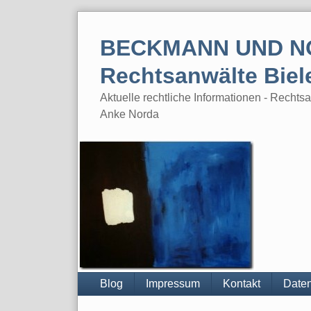
Skip
to
BECKMANN UND N
content
Rechtsanwälte Biel
Aktuelle rechtliche Informationen - Rech
Anke Norda
Blog
Impressum
Kontakt
Daten