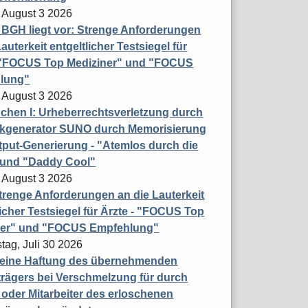
 August 3 2026
t BGH liegt vor: Strenge Anforderungen
auterkeit entgeltlicher Testsiegel für
- "FOCUS Top Mediziner" und "FOCUS
lung"
 August 3 2026
hen I: Urheberrechtsverletzung durch
ikgenerator SUNO durch Memorisierung
put-Generierung - "Atemlos durch die
 und "Daddy Cool"
 August 3 2026
renge Anforderungen an die Lauterkeit
licher Testsiegel für Ärzte - "FOCUS Top
ner" und "FOCUS Empfehlung"
tag, Juli 30 2026
eine Haftung des übernehmenden
rägers bei Verschmelzung für durch
oder Mitarbeiter des erloschenen