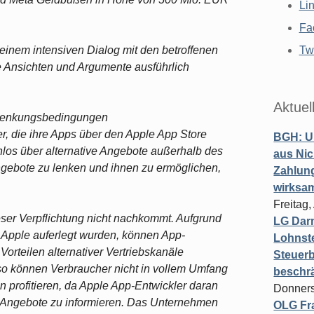
Li
Fa
inem intensiven Dialog mit den betroffenen
Twi
e Ansichten und Argumente ausführlich
Aktuel
 Lenkungsbedingungen
, die ihre Apps über den Apple App Store
BGH: U
nlos über alternative Angebote außerhalb des
aus Nic
Angebote zu lenken und ihnen zu ermöglichen,
Zahlun
wirksa
Freitag
eser Verpflichtung nicht nachkommt. Aufgrund
LG Darm
 Apple auferlegt wurden, können App-
Lohnste
Vorteilen alternativer Vertriebskanäle
Steuerb
so können Verbraucher nicht in vollem Umfang
beschr
 profitieren, da Apple App-Entwickler daran
Donners
he Angebote zu informieren. Das Unternehmen
OLG Fra