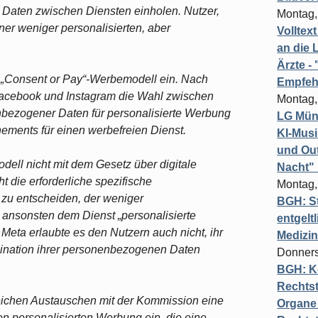
Daten zwischen Diensten einholen. Nutzer,
Montag,
er weniger personalisierten, aber
Volltex
an die L
Ärzte 
 „Consent or Pay“-Werbemodell ein. Nach
Empfeh
Facebook und Instagram die Wahl zwischen
Montag,
bezogener Daten für personalisierte Werbung
LG Münc
ements für einen werbefreien Dienst.
KI-Mus
und Out
odell nicht mit dem Gesetz über digitale
Nacht"
t die erforderliche spezifische
Montag,
 zu entscheiden, der weniger
BGH: St
ansonsten dem Dienst „personalisierte
entgelt
 Meta erlaubte es den Nutzern auch nicht, ihr
Medizi
bination ihrer personenbezogenen Daten
Donners
BGH: K
Rechtst
eichen Austauschen mit der Kommission eine
Organe 
en personalisierten Werbung ein, die eine