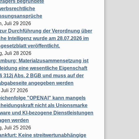
trägers begründete
erbsrechtliche
assungsansprüche
, Juli 29 2026
 zur Durchführung der Verordnung über
che Intelligenz wurde am 28.07.2026 im
esetzblatt veröffentlicht.
g, Juli 28 2026
mburg: Materialzusammensetzung ist
leidung eine wesentliche Eigenschaft
 312j Abs. 2 BGB und muss auf der
labgabeseite angegeben werden
 Juli 27 2026
eichenfolge "OPENAI" kann mangels
heidungskraft nicht als Unionsmarke
tware und KI-bezogene Dienstleistungen
ragen werden
, Juli 25 2026
nkfurt: Keine streitwertunabhängige