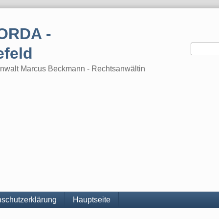
ORDA -
efeld
tsanwalt Marcus Beckmann - Rechtsanwältin
schutzerklärung
Hauptseite