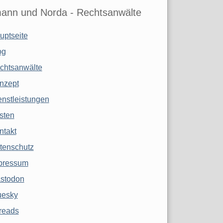
ann und Norda - Rechtsanwälte
uptseite
og
chtsanwälte
nzept
enstleistungen
sten
ntakt
tenschutz
pressum
stodon
uesky
reads