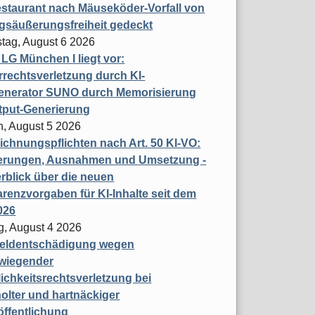
staurant nach Mäuseköder-Vorfall von
gsäußerungsfreiheit gedeckt
tag, August 6 2026
t LG München I liegt vor:
rechtsverletzung durch KI-
enerator SUNO durch Memorisierung
tput-Generierung
h, August 5 2026
chnungspflichten nach Art. 50 KI-VO:
erungen, Ausnahmen und Umsetzung -
rblick über die neuen
renzvorgaben für KI-Inhalte seit dem
026
g, August 4 2026
eldentschädigung wegen
wiegender
ichkeitsrechtsverletzung bei
olter und hartnäckiger
öffentlichung