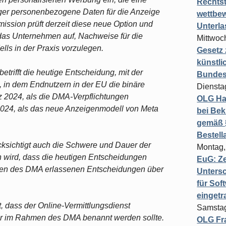
Rechts
iger personenbezogene Daten für die Anzeige
wettbew
sion prüft derzeit diese neue Option und
Unterl
rt das Unternehmen auf, Nachweise für die
Mittwoch
s in der Praxis vorzulegen.
Gesetz
künstli
trifft die heutige Entscheidung, mit der
Bundesg
, in dem Endnutzern in der EU die binäre
Diensta
z 2024, als die DMA-Verpflichtungen
OLG Ha
2024, als das neue Anzeigenmodell von Meta
bei Bek
gemäß §
Bestel
ksichtigt auch die Schwere und Dauer der
Montag,
n wird, dass die heutigen Entscheidungen
EuG: Z
men des DMA erlassenen Entscheidungen über
Untersc
für Sof
einget
, dass der Online-Vermittlungsdienst
Samstag
r im Rahmen des DMA benannt werden sollte.
OLG Fra