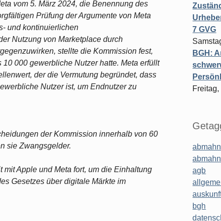
 Meta vom 5. März 2024, die Benennung des
Zuständ
orgfältigen Prüfung der Argumente von Meta
Urheber
- und kontinuierlichen
7 GVG
r Nutzung von Marketplace durch
Samstag
genzuwirken, stellte die Kommission fest,
BGH: A
10 000 gewerbliche Nutzer hatte. Meta erfüllt
schwer
lenwert, der die Vermutung begründet, dass
Persönl
gewerbliche Nutzer ist, um Endnutzer zu
Freitag,
Getagg
tscheidungen der Kommission innerhalb von 60
n sie Zwangsgelder.
abmahn
abmahn
mit Apple und Meta fort, um die Einhaltung
agb
s Gesetzes über digitale Märkte im
allgeme
auskunf
bgh
datensc