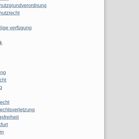
hutzgrundverordnung
hutzrecht
ilige verfügung
k
ung
echt
g
echt
echtsverletzung
sfreiheit
furt
mm