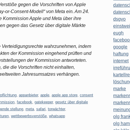
erstöße gegen die Vorschriften von Apple
datensc
ay-or-Consent-Modell“ von Meta ein. Am 24.
datensc
die Kommission Apple und Meta über ihre
dsgvo
en gegen das Gesetz über digitale Märkte
einstwe
eugh
faceboo
hre Verteidigungsrechte wahrzunehmen, indem
google
akten der Kommission eingehend prüften und
haftung
Feststellungen der Kommission antworteten.
internet
e die Vorschriften nicht einhalten,
irreführ
 weltweiten Jahresumsatzes verhängen.
kartellr
löschun
marke
rpflichtung
,
appanbieter
,
apple
,
apple app store
,
consent
markenr
mmission
,
facebook
,
gatekeeper
,
gesetz über digitale
markenr
ende stellung
,
meta
,
safari
,
torwächter
,
meinung
turen
,
wettbewerbsverstöße
,
whatsapp
olg frank
olg ha