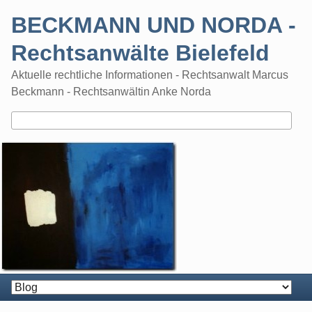
Skip
BECKMANN UND NORDA -
to
content
Rechtsanwälte Bielefeld
Aktuelle rechtliche Informationen - Rechtsanwalt Marcus
Beckmann - Rechtsanwältin Anke Norda