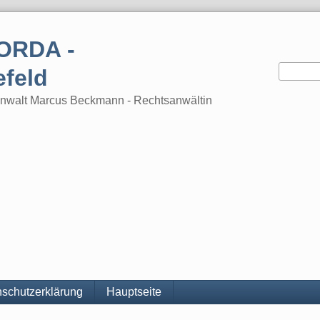
ORDA -
efeld
tsanwalt Marcus Beckmann - Rechtsanwältin
schutzerklärung
Hauptseite