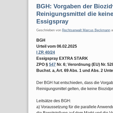
BGH: Vorgaben der Biozidv
Reinigungsmittel die keine
Essigspray
Geschrieben von
Rechtsanwalt Marcus Beckmann
BGH
Urteil vom 06.02.2025
I ZR 40/24
Essigspray EXTRA STARK
ZPO §
547
Nr. 6; Verordnung (EU) Nr. 528
Buchst. a, Art. 69 Abs. 1 und Abs. 2 Unte
Der BGH hat entschieden, dass die Vorgabe
Reinigungsmittel gelten, die keine Biozidp
Leitsätze des BGH:
a) Voraussetzung für die parallele Anwen
die Bereitstellung auf dem Markt und die