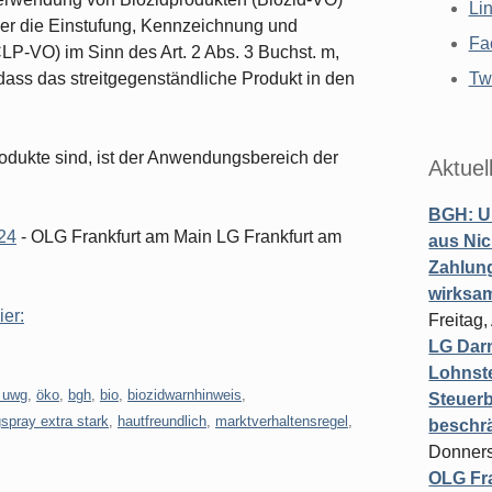
Li
er die Einstufung, Kennzeichnung und
Fa
P-VO) im Sinn des Art. 2 Abs. 3 Buchst. m,
, dass das streitgegenständliche Produkt in den
Twi
rodukte sind, ist der Anwendungsbereich der
Aktuel
BGH: U
/24
- OLG Frankfurt am Main LG Frankfurt am
aus Nic
Zahlun
wirksa
ier:
Freitag
LG Darm
Lohnste
 uwg
,
öko
,
bgh
,
bio
,
biozidwarnhinweis
,
Steuerb
spray extra stark
,
hautfreundlich
,
marktverhaltensregel
,
beschr
Donners
OLG Fra