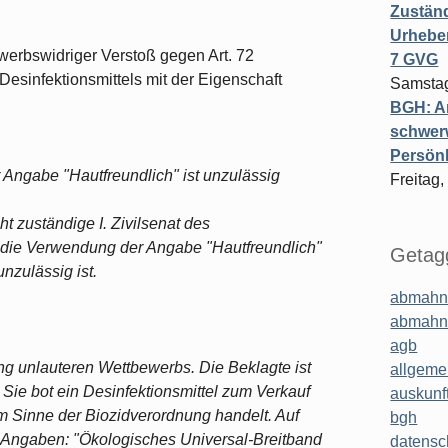
Zuständ
Urheber
werbswidriger Verstoß gegen Art. 72
7 GVG
esinfektionsmittels mit der Eigenschaft
Samstag
BGH: A
schwer
Persönl
r Angabe "Hautfreundlich" ist unzulässig
Freitag,
t zuständige I. Zivilsenat des
 die Verwendung der Angabe "Hautfreundlich"
Getagg
unzulässig ist.
abmahn
abmahn
agb
ng unlauteren Wettbewerbs. Die Beklagte ist
allgeme
 Sie bot ein Desinfektionsmittel zum Verkauf
auskunf
im Sinne der Biozidverordnung handelt. Auf
bgh
e Angaben: "Ökologisches Universal-Breitband
datensc