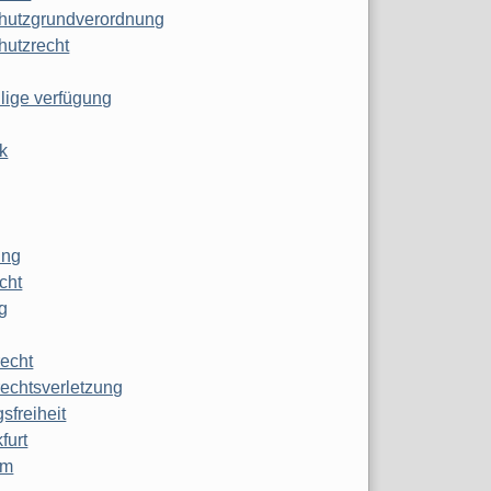
hutzgrundverordnung
hutzrecht
ilige verfügung
k
ung
echt
g
echt
echtsverletzung
sfreiheit
furt
mm