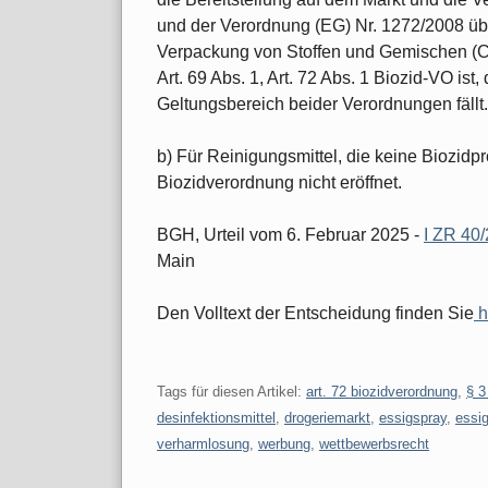
und der Verordnung (EG) Nr. 1272/2008 üb
Verpackung von Stoffen und Gemischen (CL
Art. 69 Abs. 1, Art. 72 Abs. 1 Biozid-VO ist
Geltungsbereich beider Verordnungen fällt.
b) Für Reinigungsmittel, die keine Biozidp
Biozidverordnung nicht eröffnet.
BGH, Urteil vom 6. Februar 2025 -
I ZR 40
Main
Den Volltext der Entscheidung finden Sie
h
Tags für diesen Artikel:
art. 72 biozidverordnung
,
§ 3
desinfektionsmittel
,
drogeriemarkt
,
essigspray
,
essig
verharmlosung
,
werbung
,
wettbewerbsrecht