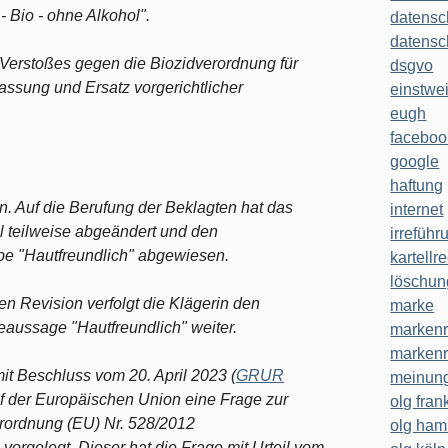
- Bio - ohne Alkohol".
datensc
datensc
 Verstoßes gegen die Biozidverordnung für
dsgvo
lassung und Ersatz vorgerichtlicher
einstwe
eugh
faceboo
google
haftung
n. Auf die Berufung der Beklagten hat das
internet
il teilweise abgeändert und den
irreführ
be "Hautfreundlich" abgewiesen.
kartellr
löschun
n Revision verfolgt die Klägerin den
marke
eaussage "Hautfreundlich" weiter.
markenr
markenr
it Beschluss vom 20. April 2023 (
GRUR
meinung
f der Europäischen Union eine Frage zur
olg frank
erordnung (EU) Nr. 528/2012
olg ha
orgelegt. Dieser hat die Frage mit Urteil vom