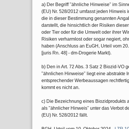
a) Der Begriff "ähnliche Hinweise" im Sinn
(EU) Nr. 528/2012 umfasst jeden Hinweis in
die in dieser Bestimmung genannten Angabe
darstellt, die hinsichtlich der Risiken die
oder Tier oder für die Umwelt oder ihrer Wi
Risiken verharmlost oder sogar negiert, o
haben (Anschluss an EuGH, Urteil vom 20.
[juris Rn. 48] - dm-Drogerie Markt).
b) Den in Art. 72 Abs. 3 Satz 2 Biozid-VO
"ähnlichen Hinweise" liegt eine abstrakte 
entsprechender Werbeaussagen rechtfertigt.
kommt es nicht an.
c) Die Bezeichnung eines Biozidprodukts al
als "ähnlicher Hinweis" unter das Verbot d
(EU) Nr. 528/2012 fällt.
BGH, Urteil vom 10. Oktober 2024 -
I ZR 1