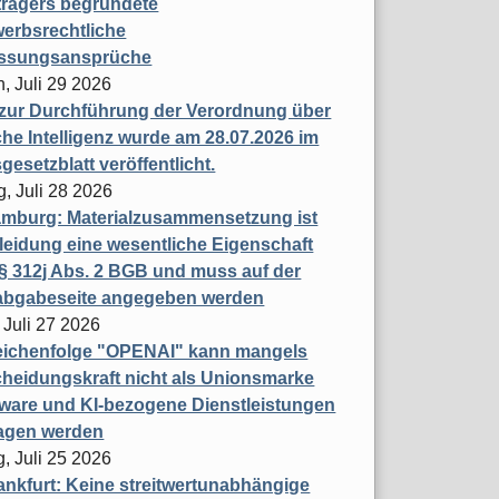
trägers begründete
erbsrechtliche
assungsansprüche
, Juli 29 2026
 zur Durchführung der Verordnung über
che Intelligenz wurde am 28.07.2026 im
esetzblatt veröffentlicht.
g, Juli 28 2026
mburg: Materialzusammensetzung ist
leidung eine wesentliche Eigenschaft
 312j Abs. 2 BGB und muss auf der
labgabeseite angegeben werden
 Juli 27 2026
eichenfolge "OPENAI" kann mangels
heidungskraft nicht als Unionsmarke
tware und KI-bezogene Dienstleistungen
ragen werden
, Juli 25 2026
nkfurt: Keine streitwertunabhängige