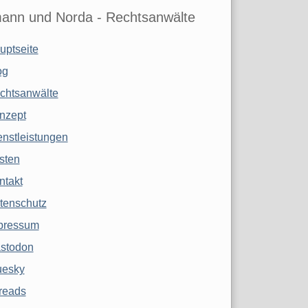
ann und Norda - Rechtsanwälte
uptseite
og
chtsanwälte
nzept
enstleistungen
sten
ntakt
tenschutz
pressum
stodon
uesky
reads