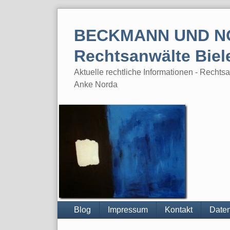
Skip
to
BECKMANN UND N
content
Rechtsanwälte Biel
Aktuelle rechtliche Informationen - Rech
Anke Norda
Blog
Impressum
Kontakt
Daten