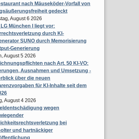
staurant nach Mäuseköder-Vorfall von
gsäußerungsfreiheit gedeckt
tag, August 6 2026
t LG München I liegt vor:
rechtsverletzung durch KI-
enerator SUNO durch Memorisierung
tput-Generierung
h, August 5 2026
chnungspflichten nach Art. 50 KI-VO:
erungen, Ausnahmen und Umsetzung -
rblick über die neuen
renzvorgaben für KI-Inhalte seit dem
026
g, August 4 2026
eldentschädigung wegen
wiegender
ichkeitsrechtsverletzung bei
olter und hartnäckiger
öffentlichung