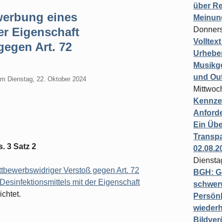
über Re
ewerbung eines
Meinun
er Eigenschaft
Donners
Volltex
gegen Art. 72
Urheber
Musikg
und Ou
am
Dienstag, 22. Oktober 2024
Mittwoc
Kennzei
Anford
Ein Übe
Transpa
. 3 Satz 2
02.08.2
Diensta
bewerbswidriger Verstoß gegen Art. 72
BGH: G
esinfektionsmittels mit der Eigenschaft
schwer
chtet.
Persönl
wiederh
Bildver