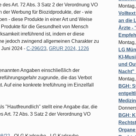
e des Art. 72 Abs. 3 Satz 2 der Verordnung VO
Montag,
 der Werbung für Biozidprodukte, der - wie
Volltex
n - diese Produkte in einer Art und Weise
an die L
ser Produkte für die Gesundheit von Mensch
Ärzte 
rksamkeit irreführend ist, indem er diese
Empfeh
hne jedoch zwingend allgemeinen Charakter zu
Montag,
 Juni 2024 -
C-296/23
,
GRUR 2024, 1226
LG Münc
KI-Mus
und Out
 genannten Angaben einschließlich der
Nacht"
Irreführungsgefahr zugrunde, die das Verbot
Montag,
 Auf eine konkrete Irreführung im Einzelfall
BGH: St
entgelt
Medizi
s "Hautfreundlich" stellt eine Angabe dar, die
Donners
es Art. 72 Abs. 3 Satz 2 der Verordnung VO
BGH: K
Rechtst
Organe 
08/22
- OLG Karlsruhe - LG Karlsruhe