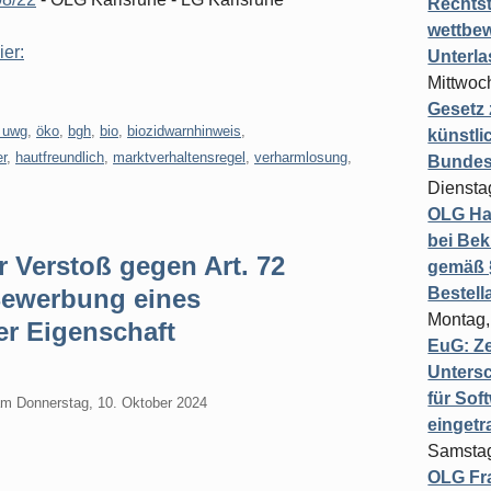
Rechts
wettbew
ier:
Unterl
Mittwoch
Gesetz
 uwg
,
öko
,
bgh
,
bio
,
biozidwarnhinweis
,
künstli
er
,
hautfreundlich
,
marktverhaltensregel
,
verharmlosung
,
Bundesg
Diensta
OLG Ha
bei Bek
 Verstoß gegen Art. 72
gemäß §
Bewerbung eines
Bestel
Montag,
er Eigenschaft
EuG: Z
Untersc
für Sof
am
Donnerstag, 10. Oktober 2024
einget
Samstag
OLG Fra