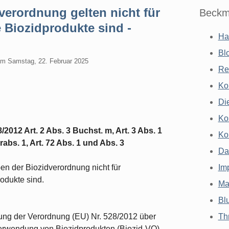
erordnung gelten nicht für
Beckm
 Biozidprodukte sind -
Ha
Bl
am
Samstag, 22. Februar 2025
Re
Ko
Di
Ko
/2012 Art. 2 Abs. 3 Buchst. m, Art. 3 Abs. 1
Ko
rabs. 1, Art. 72 Abs. 1 und Abs. 3
Da
n der Biozidverordnung nicht für
Im
rodukte sind.
Ma
Bl
dung der Verordnung (EU) Nr. 528/2012 über
Th
 Verwendung von Biozidprodukten (Biozid-VO)