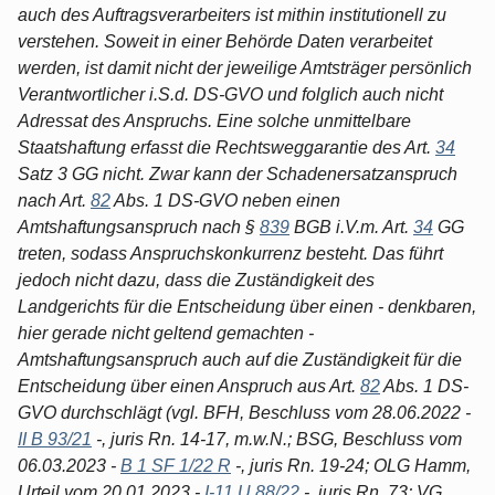
auch des Auftragsverarbeiters ist mithin institutionell zu
verstehen. Soweit in einer Behörde Daten verarbeitet
werden, ist damit nicht der jeweilige Amtsträger persönlich
Verantwortlicher i.S.d. DS-GVO und folglich auch nicht
Adressat des Anspruchs. Eine solche unmittelbare
Staatshaftung erfasst die Rechtsweggarantie des Art.
34
Satz 3 GG nicht. Zwar kann der Schadenersatzanspruch
nach Art.
82
Abs. 1 DS-GVO neben einen
Amtshaftungsanspruch nach §
839
BGB i.V.m. Art.
34
GG
treten, sodass Anspruchskonkurrenz besteht. Das führt
jedoch nicht dazu, dass die Zuständigkeit des
Landgerichts für die Entscheidung über einen - denkbaren,
hier gerade nicht geltend gemachten -
Amtshaftungsanspruch auch auf die Zuständigkeit für die
Entscheidung über einen Anspruch aus Art.
82
Abs. 1 DS-
GVO durchschlägt (vgl. BFH, Beschluss vom 28.06.2022 -
II B 93/21
-, juris Rn. 14-17, m.w.N.; BSG, Beschluss vom
06.03.2023 -
B 1 SF 1/22 R
-, juris Rn. 19-24; OLG Hamm,
Urteil vom 20.01.2023 -
I-11 U 88/22
-, juris Rn. 73; VG