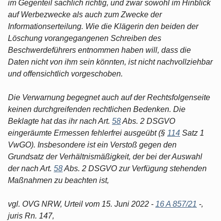
im Gegenteil sachlich richtig, und zwar sowohl im Hinblick
auf Werbezwecke als auch zum Zwecke der
Informationserteilung. Wie die Klägerin den beiden der
Löschung vorangegangenen Schreiben des
Beschwerdeführers entnommen haben will, dass die
Daten nicht von ihm sein könnten, ist nicht nachvollziehbar
und offensichtlich vorgeschoben.
Die Verwarnung begegnet auch auf der Rechtsfolgenseite
keinen durchgreifenden rechtlichen Bedenken. Die
Beklagte hat das ihr nach Art.
58
Abs. 2 DSGVO
eingeräumte Ermessen fehlerfrei ausgeübt (§
114
Satz 1
VwGO). Insbesondere ist ein Verstoß gegen den
Grundsatz der Verhältnismäßigkeit, der bei der Auswahl
der nach Art.
58
Abs. 2 DSGVO zur Verfügung stehenden
Maßnahmen zu beachten ist,
vgl. OVG NRW, Urteil vom 15. Juni 2022 -
16 A 857/21
-,
juris Rn. 147,