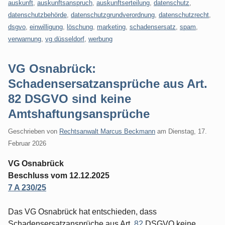
auskunft
,
auskunftsanspruch
,
auskunftserteilung
,
datenschutz
,
datenschutzbehörde
,
datenschutzgrundverordnung
,
datenschutzrecht
,
dsgvo
,
einwilligung
,
löschung
,
marketing
,
schadensersatz
,
spam
,
verwarnung
,
vg düsseldorf
,
werbung
VG Osnabrück:
Schadensersatzansprüche aus Art.
82 DSGVO sind keine
Amtshaftungsansprüche
Geschrieben von
Rechtsanwalt Marcus Beckmann
am
Dienstag, 17.
Februar 2026
VG Osnabrück
Beschluss vom 12.12.2025
7 A 230/25
Das VG Osnabrück hat entschieden, dass
Schadensersatzansprüche aus Art.
82
DSGVO keine