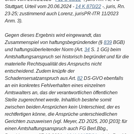
Stuttgart, Urteil vom 20.06.2024 -
14 K 870/22
-, juris, Rn.
23-25; zustimmend auch Lorenz, jurisPR-ITR 11/2023
Anm. 3).
Gegen dieses Ergebnis wird eingewandt, das
Zusammenspiel von haftungsbegründender (§
839
BGB)
und haftungsüberleitender Norm (Art.
34
S. 1 GG) beim
Amtshaftungsanspruch sei historisch begründet und für die
materielle Rechtsqualität des Anspruchs nicht
entscheidend. Zudem knüpfe der
Schadensersatzanspruch aus Art.
82
DS-GVO ebenfalls
an ein konkretes Fehlverhalten eines einzelnen
Amtswalters an, das der verantwortlichen öffentlichen
Stelle zugerechnet werde. Inhaltlich bestehe somit
zwischen beiden Ansprüchen kein Unterschied, der es
rechtfertigen könne, die Ansprüche unterschiedlichen
Gerichten zuzuweisen (vgl. Meyer, ZD 2025, 200 [203]; für
einen Amtshaftungsanspruch auch FG Berl.Bbg.,