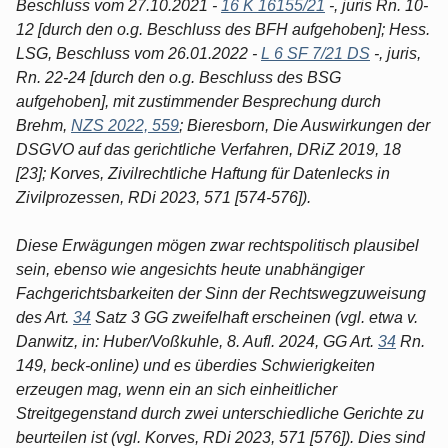
Beschluss vom 27.10.2021 -
16 K 16155/21
-, juris Rn. 10-
12 [durch den o.g. Beschluss des BFH aufgehoben]; Hess.
LSG, Beschluss vom 26.01.2022 -
L 6 SF 7/21 DS
-, juris,
Rn. 22-24 [durch den o.g. Beschluss des BSG
aufgehoben], mit zustimmender Besprechung durch
Brehm,
NZS 2022, 559
; Bieresborn, Die Auswirkungen der
DSGVO auf das gerichtliche Verfahren, DRiZ 2019, 18
[23]; Korves, Zivilrechtliche Haftung für Datenlecks in
Zivilprozessen, RDi 2023, 571 [574-576]).
Diese Erwägungen mögen zwar rechtspolitisch plausibel
sein, ebenso wie angesichts heute unabhängiger
Fachgerichtsbarkeiten der Sinn der Rechtswegzuweisung
des Art.
34
Satz 3 GG zweifelhaft erscheinen (vgl. etwa v.
Danwitz, in: Huber/Voßkuhle, 8. Aufl. 2024, GG Art.
34
Rn.
149, beck-online) und es überdies Schwierigkeiten
erzeugen mag, wenn ein an sich einheitlicher
Streitgegenstand durch zwei unterschiedliche Gerichte zu
beurteilen ist (vgl. Korves, RDi 2023, 571 [576]). Dies sind