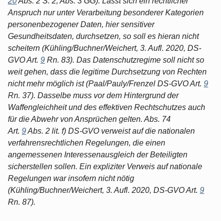
20
Abs. 2 S. 2, Abs. 3 GG). Lässt sich ein rechtlicher
Anspruch nur unter Verarbeitung besonderer Kategorien
personenbezogener Daten, hier sensitiver
Gesundheitsdaten, durchsetzen, so soll es hieran nicht
scheitern (Kühling/Buchner/Weichert, 3. Aufl. 2020, DS-
GVO Art.
9
Rn. 83). Das Datenschutzregime soll nicht so
weit gehen, dass die legitime Durchsetzung von Rechten
nicht mehr möglich ist (Paal/Pauly/Frenzel DS-GVO Art.
9
Rn. 37). Dasselbe muss vor dem Hintergrund der
Waffengleichheit und des effektiven Rechtschutzes auch
für die Abwehr von Ansprüchen gelten. Abs. 74
Art.
9
Abs. 2 lit. f) DS-GVO verweist auf die nationalen
verfahrensrechtlichen Regelungen, die einen
angemessenen Interessenausgleich der Beteiligten
sicherstellen sollen. Ein expliziter Verweis auf nationale
Regelungen war insofern nicht nötig
(Kühling/Buchner/Weichert, 3. Aufl. 2020, DS-GVO Art.
9
Rn. 87).