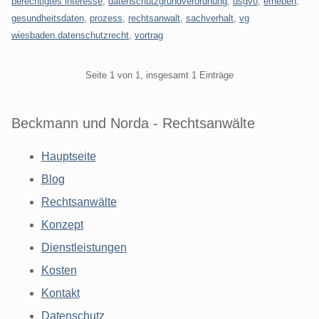
berechtigtes interesse
,
datenschutzgrundverordnung
,
dsgvo
,
erheben
,
gesundheitsdaten
,
prozess
,
rechtsanwalt
,
sachverhalt
,
vg
wiesbaden.datenschutzrecht
,
vortrag
Pagination
Seite 1 von 1, insgesamt 1 Einträge
Beckmann und Norda - Rechtsanwälte
Hauptseite
Blog
Rechtsanwälte
Konzept
Dienstleistungen
Kosten
Kontakt
Datenschutz