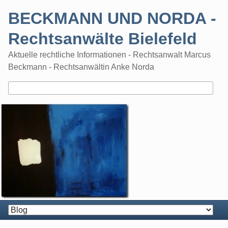
Skip
BECKMANN UND NORDA -
to
content
Rechtsanwälte Bielefeld
Aktuelle rechtliche Informationen - Rechtsanwalt Marcus
Beckmann - Rechtsanwältin Anke Norda