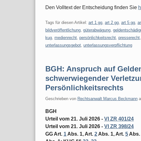
Den Volltext der Entscheidung finden Sie
h
Tags für diesen Artikel:
art 1 gg
,
art 2 gg
,
art 5 gg
,
ar
bildveröffentlichung
,
güterabwägung
,
geldentschädig
kug
,
medienrecht
,
persönlichkeitsrecht
,
presserecht
unterlassungsgebot
,
unterlassungsverpflichtung
BGH: Anspruch auf Gelden
schwerwiegender Verletzu
Persönlichkeitsrechts
Geschrieben von
Rechtsanwalt Marcus Beckmann
BGH
Urteil vom 21. Juli 2026 -
VI ZR 401/24
Urteil vom 21. Juli 2026 -
VI ZR 398/24
GG Art.
1
Abs. 1, Art.
2
Abs. 1, Art.
5
Abs. 