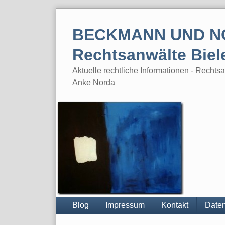
Skip
to
BECKMANN UND N
content
Rechtsanwälte Biel
Aktuelle rechtliche Informationen - Rech
Anke Norda
Blog
Impressum
Kontakt
Daten