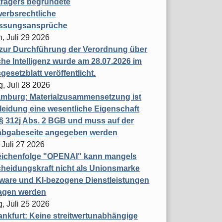
trägers begründete
erbsrechtliche
assungsansprüche
, Juli 29 2026
 zur Durchführung der Verordnung über
che Intelligenz wurde am 28.07.2026 im
esetzblatt veröffentlicht.
g, Juli 28 2026
mburg: Materialzusammensetzung ist
leidung eine wesentliche Eigenschaft
 312j Abs. 2 BGB und muss auf der
labgabeseite angegeben werden
 Juli 27 2026
eichenfolge "OPENAI" kann mangels
heidungskraft nicht als Unionsmarke
tware und KI-bezogene Dienstleistungen
ragen werden
, Juli 25 2026
nkfurt: Keine streitwertunabhängige