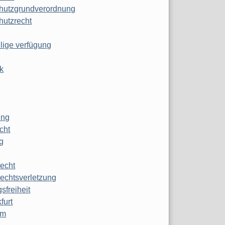
hutzgrundverordnung
hutzrecht
ilige verfügung
k
ung
echt
g
echt
echtsverletzung
sfreiheit
furt
mm