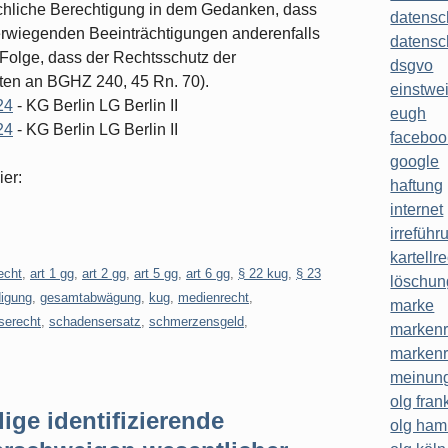
chliche Berechtigung in dem Gedanken, dass
datensc
erwiegenden Beeinträchtigungen anderenfalls
datensc
Folge, dass der Rechtsschutz der
dsgvo
ten an BGHZ 240, 45 Rn. 70).
einstwe
24
- KG Berlin LG Berlin II
eugh
24
- KG Berlin LG Berlin II
faceboo
google
ier:
haftung
internet
irreführ
kartellr
echt
,
art 1 gg
,
art 2 gg
,
art 5 gg
,
art 6 gg
,
§ 22 kug
,
§ 23
löschun
digung
,
gesamtabwägung
,
kug
,
medienrecht
,
marke
serecht
,
schadensersatz
,
schmerzensgeld
,
markenr
markenr
meinung
olg frank
ge identifizierende
olg ha