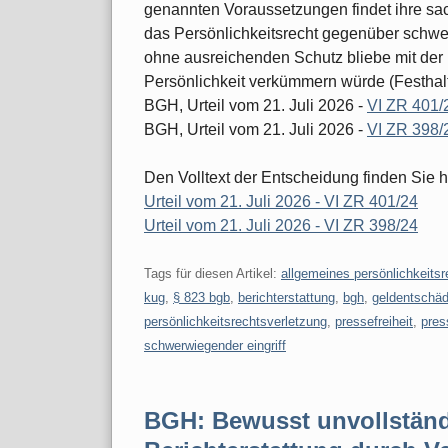
genannten Voraussetzungen findet ihre sa
das Persönlichkeitsrecht gegenüber schw
ohne ausreichenden Schutz bliebe mit der 
Persönlichkeit verkümmern würde (Festhal
BGH, Urteil vom 21. Juli 2026 -
VI ZR 401/
BGH, Urteil vom 21. Juli 2026 -
VI ZR 398/
Den Volltext der Entscheidung finden Sie h
Urteil vom 21. Juli 2026 - VI ZR 401/24
Urteil vom 21. Juli 2026 - VI ZR 398/24
Tags für diesen Artikel:
allgemeines persönlichkeitsr
kug
,
§ 823 bgb
,
berichterstattung
,
bgh
,
geldentschä
persönlichkeitsrechtsverletzung
,
pressefreiheit
,
pres
schwerwiegender eingriff
BGH: Bewusst unvollständi