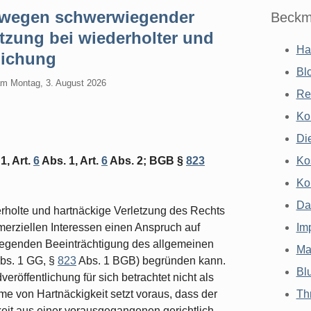
 wegen schwerwiegender
Beckm
etzung bei wiederholter und
Ha
lichung
Bl
am
Montag, 3. August 2026
Re
Ko
Di
1, Art.
6
Abs. 1, Art.
6
Abs. 2; BGB §
823
Ko
Ko
Da
rholte und hartnäckige Verletzung des Rechts
rziellen Interessen einen Anspruch auf
Im
egenden Beeinträchtigung des allgemeinen
Ma
bs. 1 GG, §
823
Abs. 1 BGB) begründen kann.
Bl
eröffentlichung für sich betrachtet nicht als
e von Hartnäckigkeit setzt voraus, dass der
Th
keit aus einer vorausgegangenen gerichtlich