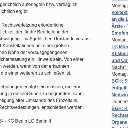
gerichtlich auferlegten bzw. vertraglich
Montag,
htlich ergibt.
Volltex
an die L
e Rechtsverletzung erforderliche
Ärzte 
lichkeit der für die Beurteilung der
Empfeh
erabwägung - maßgeblichen Umstände voraus.
Montag,
xt-Konstellationen bei einer großen
LG Münc
ischen Nähe der vorausgegangenen
KI-Mus
hterstattung ein Hinweis sein. Von einer
und Out
n werden, wenn von der erkannten
Nacht"
 die einer weiteren zu schließen ist.
Montag,
BGH: St
erholungen erfolgt sein müssen, um eine
entgelt
zung in diesem Sinne zu begründen, kann
Medizi
htigung aller Umstände des Einzelfalls,
Donners
Rechtsverletzungen, entschieden werden.
BGH: K
Rechtst
24
- KG Berlin LG Berlin II
Organe 