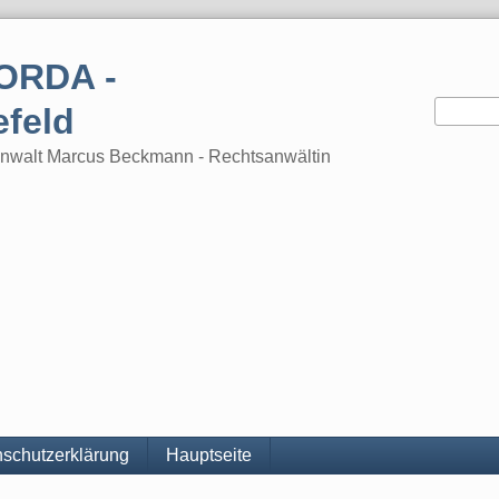
ORDA -
efeld
tsanwalt Marcus Beckmann - Rechtsanwältin
schutzerklärung
Hauptseite