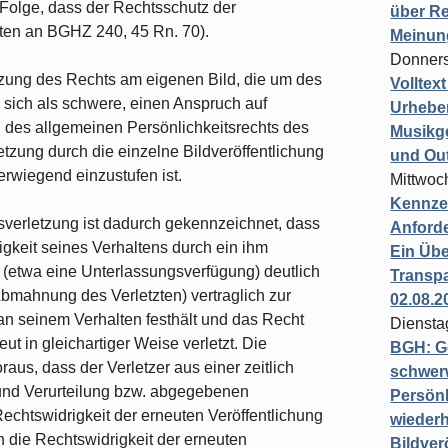
Folge, dass der Rechtsschutz der
über Re
ten an BGHZ 240, 45 Rn. 70).
Meinun
Donners
tzung des Rechts am eigenen Bild, die um des
Volltex
nn sich als schwere, einen Anspruch auf
Urheber
 des allgemeinen Persönlichkeitsrechts des
Musikg
etzung durch die einzelne Bildveröffentlichung
und Ou
werwiegend einzustufen ist.
Mittwoc
Kennzei
sverletzung ist dadurch gekennzeichnet, dass
Anford
igkeit seines Verhaltens durch ein ihm
Ein Übe
t (etwa eine Unterlassungsverfügung) deutlich
Transpa
Abmahnung des Verletzten) vertraglich zur
02.08.2
 an seinem Verhalten festhält und das Recht
Diensta
t in gleichartiger Weise verletzt. Die
BGH: G
aus, dass der Verletzer aus einer zeitlich
schwer
nd Verurteilung bzw. abgegebenen
Persönl
echtswidrigkeit der erneuten Veröffentlichung
wiederh
h die Rechtswidrigkeit der erneuten
Bildver