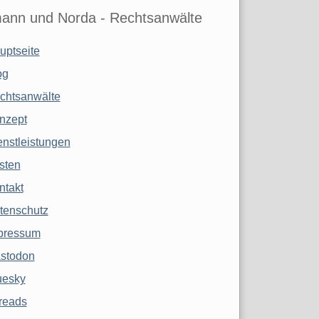
ann und Norda - Rechtsanwälte
uptseite
og
chtsanwälte
nzept
enstleistungen
sten
ntakt
tenschutz
pressum
stodon
uesky
reads