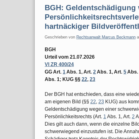
BGH: Geldentschädigung
Persönlichkeitsrechtsverl
hartnäckiger Bildveröffent
Geschrieben von
Rechtsanwalt Marcus Beckmann
BGH
Urteil vom 21.07.2026
VI ZR 400/24
GG Art.
1
Abs. 1, Art.
2
Abs. 1, Art.
5
Abs. 
Abs. 1; KUG §§
22
,
23
Der BGH hat entschieden, dass eine wiede
am eigenen Bild (§§
22
,
23
KUG) aus komme
Geldentschädigung wegen einer schwerwi
Persönlichkeitsrechts (Art.
1
Abs. 1, Art.
2
A
Dies gilt auch dann, wenn die einzelne Bildv
schwerwiegend einzustufen ist. Die Annahm
Schädiger trotz Kenntnis der Rechtswidrig