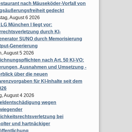
staurant nach Mäuseköder-Vorfall von
gsäußerungsfreiheit gedeckt
tag, August 6 2026
t LG München I liegt vor:
rechtsverletzung durch KI-
enerator SUNO durch Memorisierung
tput-Generierung
h, August 5 2026
chnungspflichten nach Art. 50 KI-VO:
erungen, Ausnahmen und Umsetzung -
rblick über die neuen
renzvorgaben für KI-Inhalte seit dem
026
g, August 4 2026
eldentschädigung wegen
wiegender
ichkeitsrechtsverletzung bei
olter und hartnäckiger
öffentlichung