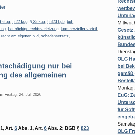
Rechts
ier:
wettbew
Unterl
t 6 gg
,
§ 22 kug
,
§ 23 kug
,
§ 823 bgb
,
bgh
,
Mittwoch
ung
,
hartnäckige rechtsverletzung
,
kommerzieller vorteil
,
Gesetz
,
recht am eigenen bild
,
schadensersatz
,
künstli
Bundesg
Diensta
OLG Ha
tschädigung nur bei
bei Bek
ng des allgemeinen
gemäß §
Bestel
Montag,
am
Freitag, 24. Juli 2026
EuG: Z
Untersc
für Sof
einget
Samstag
1, Art.
6
Abs. 1, Art.
6
Abs. 2; BGB §
823
OLG Fra