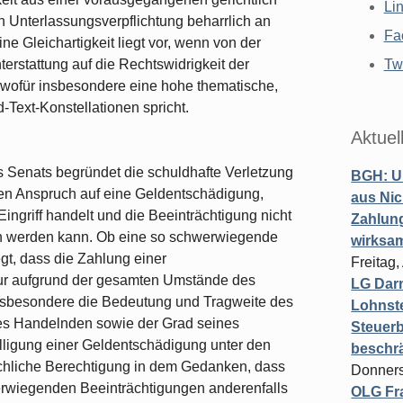
Li
n Unterlassungsverpflichtung beharrlich an
Fa
ine Gleichartigkeit liegt vor, wenn von der
hterstattung auf die Rechtswidrigkeit der
Twi
wofür insbesondere eine hohe thematische,
d-Text-Konstellationen spricht.
Aktuel
 Senats begründet die schuldhafte Verletzung
BGH: U
nen Anspruch auf eine Geldentschädigung,
aus Nic
griff handelt und die Beeinträchtigung nicht
Zahlun
en werden kann. Ob eine so schwerwiegende
wirksa
egt, dass die Zahlung einer
Freitag
 nur aufgrund der gesamten Umstände des
LG Darm
d insbesondere die Bedeutung und Tragweite des
Lohnste
des Handelnden sowie der Grad seines
Steuerb
lligung einer Geldentschädigung unter den
beschr
chliche Berechtigung in dem Gedanken, dass
Donners
erwiegenden Beeinträchtigungen anderenfalls
OLG Fra