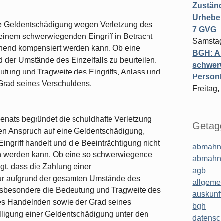
Zuständ
Urheber
ne Geldentschädigung wegen Verletzung des
7 GVG
 einem schwerwiegenden Eingriff in Betracht
Samstag
chend kompensiert werden kann. Ob eine
BGH: A
d der Umstände des Einzelfalls zu beurteilen.
schwer
tung und Tragweite des Eingriffs, Anlass und
Persönl
rad seines Verschuldens.
Freitag,
nats begründet die schuldhafte Verletzung
Getagg
nen Anspruch auf eine Geldentschädigung,
griff handelt und die Beeinträchtigung nicht
abmahn
en werden kann. Ob eine so schwerwiegende
abmahn
egt, dass die Zahlung einer
agb
 nur aufgrund der gesamten Umstände des
allgeme
d insbesondere die Bedeutung und Tragweite des
auskunf
des Handelnden sowie der Grad seines
bgh
lligung einer Geldentschädigung unter den
datensc