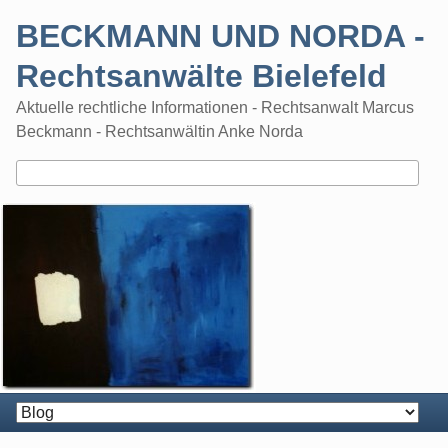
Skip
BECKMANN UND NORDA -
to
content
Rechtsanwälte Bielefeld
Aktuelle rechtliche Informationen - Rechtsanwalt Marcus
Beckmann - Rechtsanwältin Anke Norda