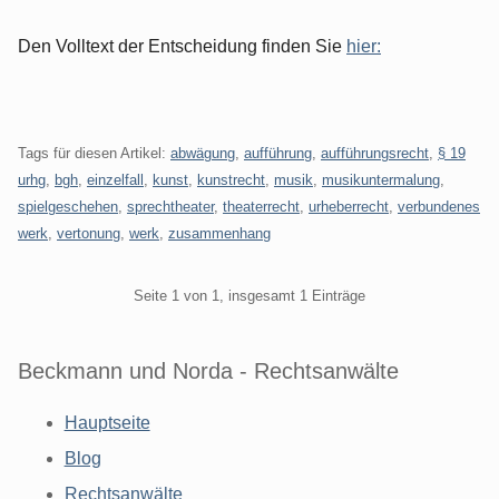
Den Volltext der Entscheidung finden Sie
hier:
Tags für diesen Artikel:
abwägung
,
aufführung
,
aufführungsrecht
,
§ 19
urhg
,
bgh
,
einzelfall
,
kunst
,
kunstrecht
,
musik
,
musikuntermalung
,
spielgeschehen
,
sprechtheater
,
theaterrecht
,
urheberrecht
,
verbundenes
werk
,
vertonung
,
werk
,
zusammenhang
Pagination
Seite 1 von 1, insgesamt 1 Einträge
Beckmann und Norda - Rechtsanwälte
Hauptseite
Blog
Rechtsanwälte