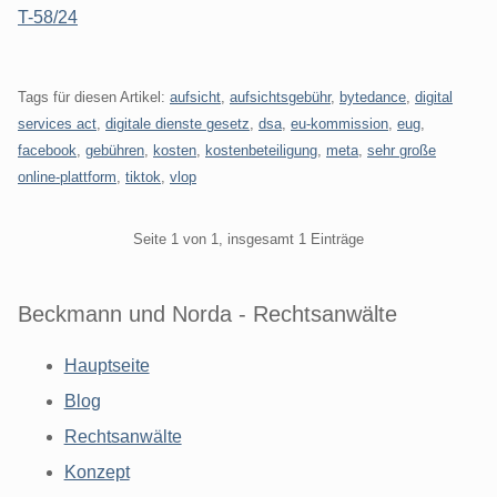
T-58/24
Tags für diesen Artikel:
aufsicht
,
aufsichtsgebühr
,
bytedance
,
digital
services act
,
digitale dienste gesetz
,
dsa
,
eu-kommission
,
eug
,
facebook
,
gebühren
,
kosten
,
kostenbeteiligung
,
meta
,
sehr große
online-plattform
,
tiktok
,
vlop
Pagination
Seite 1 von 1, insgesamt 1 Einträge
Beckmann und Norda - Rechtsanwälte
Hauptseite
Blog
Rechtsanwälte
Konzept