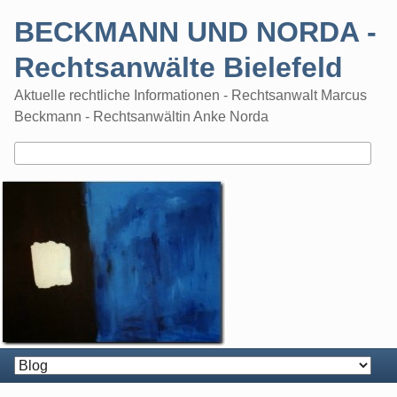
Skip
BECKMANN UND NORDA -
to
content
Rechtsanwälte Bielefeld
Aktuelle rechtliche Informationen - Rechtsanwalt Marcus
Beckmann - Rechtsanwältin Anke Norda