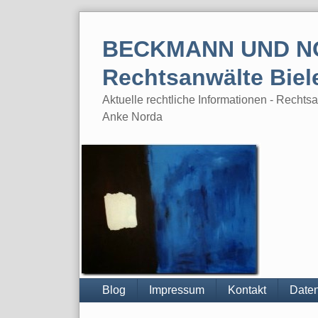
Skip
to
BECKMANN UND N
content
Rechtsanwälte Biel
Aktuelle rechtliche Informationen - Rech
Anke Norda
Blog
Impressum
Kontakt
Daten