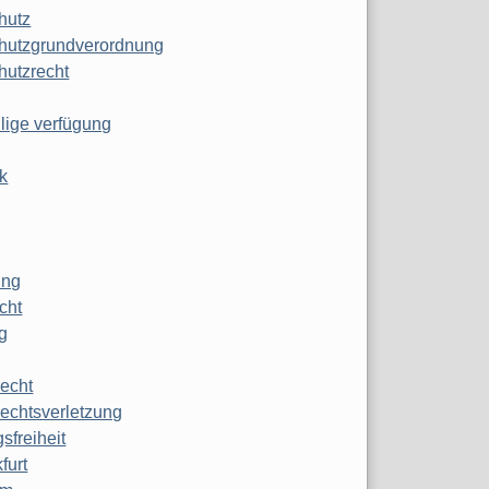
hutz
hutzgrundverordnung
hutzrecht
ilige verfügung
k
ung
echt
g
echt
echtsverletzung
sfreiheit
furt