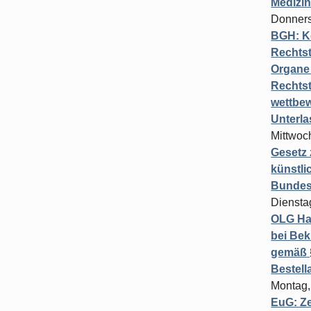
Medizi
Donners
BGH: K
Rechtst
Organe 
Rechts
wettbew
Unterl
Mittwoch
Gesetz
künstli
Bundesg
Diensta
OLG Ha
bei Bek
gemäß §
Bestel
Montag,
EuG: Z