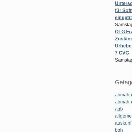
Untersc
für Sof
einget
Samstag
OLG Fra
Zuständ
Urheber
7 GVG
Samstag
Getagg
abmahn
abmahn
agb
allgeme
auskunf
bgh