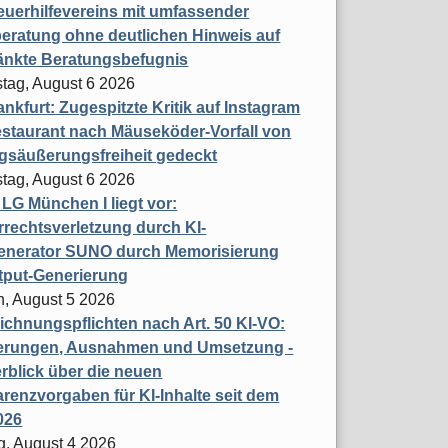
uerhilfevereins mit umfassender
eratung ohne deutlichen Hinweis auf
änkte Beratungsbefugnis
tag, August 6 2026
nkfurt: Zugespitzte Kritik auf Instagram
staurant nach Mäuseköder-Vorfall von
gsäußerungsfreiheit gedeckt
tag, August 6 2026
t LG München I liegt vor:
rechtsverletzung durch KI-
enerator SUNO durch Memorisierung
tput-Generierung
h, August 5 2026
chnungspflichten nach Art. 50 KI-VO:
erungen, Ausnahmen und Umsetzung -
rblick über die neuen
renzvorgaben für KI-Inhalte seit dem
026
g, August 4 2026