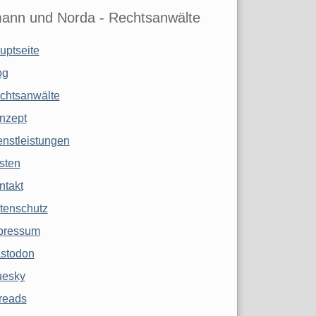
ann und Norda - Rechtsanwälte
uptseite
og
chtsanwälte
nzept
enstleistungen
sten
ntakt
tenschutz
pressum
stodon
uesky
reads