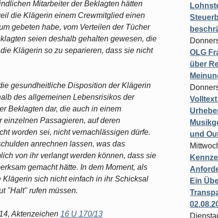
ndlichen Mitarbeiter der Beklagten hätten
Lohnste
eil die Klägerin einem Crewmitglied einen
Steuerb
m gebeten habe, vom Verteilen der Tücher
beschr
eklagten seien deshalb gehalten gewesen, die
Donners
die Klägerin so zu separieren, dass sie nicht
OLG Fra
über Re
Meinun
ie gesundheitliche Disposition der Klägerin
Donners
rhalb des allgemeinen Lebensrisikos der
Volltex
der Beklagten dar, die auch in einem
Urheber
 einzelnen Passagieren, auf deren
Musikg
t worden sei, nicht vernachlässigen dürfe.
und Ou
rschulden anrechnen lassen, was das
Mittwoc
ich von ihr verlangt werden können, dass sie
Kennzei
merksam gemacht hätte. In dem Moment, als
Anford
 Klägerin sich nicht einfach in ihr Schicksal
Ein Übe
ut "Halt" rufen müssen.
Transpa
02.08.2
014, Aktenzeichen
16 U 170/13
Diensta