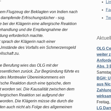
Li
Fa
inem Flugzeug der Beklagten von Indien nach
dampfende Erfrischungstücher - sog.
Twi
e bei der Klägerin eine allergische Reaktion
e Behandlung und die Empfangnahme der
dung erforderlich machte.
Aktuel
 sprach der Klägerin nach einer
Umstände des Vorfalls ein Schmerzensgeld
OLG Cel
llschaft zu.
weiter 
Anforde
te Berufung wies das OLG mit der
Abs. 3
sentlichen zurück. Zur Begründung führte es
Samstag
e des Montrealer Übereinkommens ein
BGH: U
ische Reaktion durch eine typische, dem
aus Nic
t worden sei. Die Kausalität zwischen dem
Zahlun
llergischen Reaktion sei aufgrund der
wirksa
worden. Die Klägerin müsse die durch die
Freitag
en auch nicht als Folge des allgemeinen
LG Darm