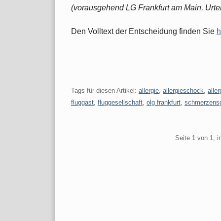
(vorausgehend LG Frankfurt am Main, Urtei
Den Volltext der Entscheidung finden Sie
h
Tags für diesen Artikel:
allergie
,
allergieschock
,
alle
fluggast
,
fluggesellschaft
,
olg frankfurt
,
schmerzens
Pagination
Seite 1 von 1, 