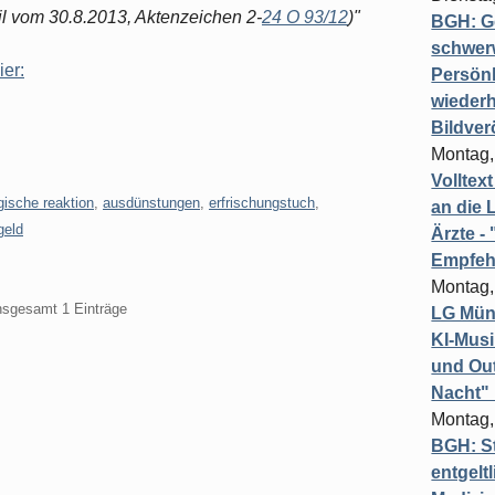
l vom 30.8.2013, Aktenzeichen 2-
24 O 93/12
)"
BGH: G
schwer
ier:
Persönl
wiederh
Bildver
Montag,
Volltex
rgische reaktion
,
ausdünstungen
,
erfrischungstuch
,
an die L
geld
Ärzte 
Empfeh
Montag,
insgesamt 1 Einträge
LG Münc
KI-Mus
und Out
Nacht"
Montag,
BGH: St
entgelt