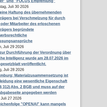
ner" und "FOCUS Empfehlung"
tag, Juli 30 2026
eine Haftung des übernehmenden
rägers bei Verschmelzung für durch
oder Mitarbeiter des erloschenen
trägers begründete
erbsrechtliche
assungsansprüche
, Juli 29 2026
 zur Durchführung der Verordnung über
che Intelligenz wurde am 28.07.2026 im
esetzblatt veröffentlicht.
g, Juli 28 2026
mburg: Materialzusammensetzung ist
leidung eine wesentliche Eigenschaft
 312j Abs. 2 BGB und muss auf der
labgabeseite angegeben werden
 Juli 27 2026
eichenfolge "OPENAI" kann mangels