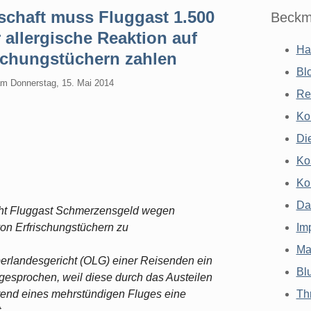
schaft muss Fluggast 1.500
Beckm
allergische Reaktion auf
Ha
schungstüchern zahlen
Bl
am
Donnerstag, 15. Mai 2014
Re
Ko
Di
Ko
Ko
Da
icht Fluggast Schmerzensgeld wegen
on Erfrischungstüchern zu
Im
Ma
berlandesgericht (OLG) einer Reisenden ein
Bl
gesprochen, weil diese durch das Austeilen
end eines mehrstündigen Fluges eine
Th
.