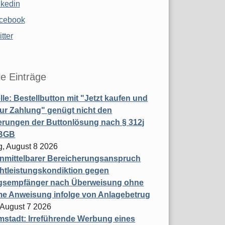
nkedin
cebook
tter
le Einträge
le: Bestellbutton mit "Jetzt kaufen und
zur Zahlung" genügt nicht den
rungen der Buttonlösung nach § 312j
 BGB
, August 8 2026
nmittelbarer Bereicherungsanspruch
htleistungskondiktion gegen
gsempfänger nach Überweisung ohne
me Anweisung infolge von Anlagebetrug
, August 7 2026
stadt: Irreführende Werbung eines