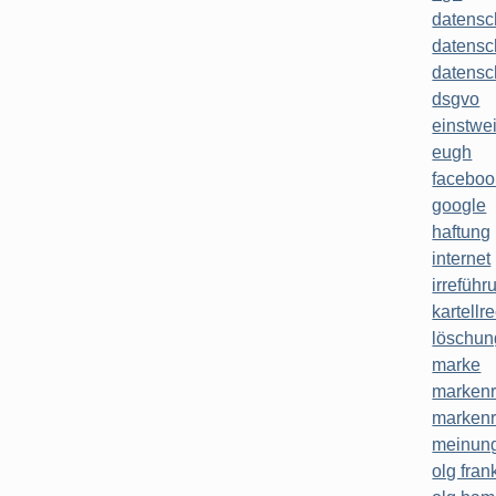
datensc
datensc
datensc
dsgvo
einstwe
eugh
faceboo
google
haftung
internet
irreführ
kartellr
löschun
marke
markenr
markenr
meinung
olg frank