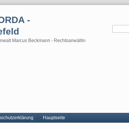
ORDA -
efeld
tsanwalt Marcus Beckmann - Rechtsanwältin
schutzerklärung
Hauptseite