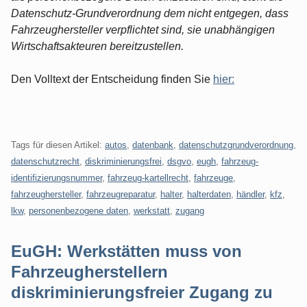
Datenschutz-Grundverordnung dem nicht entgegen, dass
Fahrzeughersteller verpflichtet sind, sie unabhängigen
Wirtschaftsakteuren bereitzustellen.
Den Volltext der Entscheidung finden Sie
hier:
Tags für diesen Artikel:
autos
,
datenbank
,
datenschutzgrundverordnung
,
datenschutzrecht
,
diskriminierungsfrei
,
dsgvo
,
eugh
,
fahrzeug-
identifizierungsnummer
,
fahrzeug-kartellrecht
,
fahrzeuge
,
fahrzeughersteller
,
fahrzeugreparatur
,
halter
,
halterdaten
,
händler
,
kfz
,
lkw
,
personenbezogene daten
,
werkstatt
,
zugang
EuGH: Werkstätten muss von
Fahrzeugherstellern
diskriminierungsfreier Zugang zu