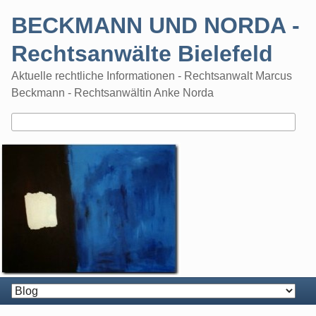
Skip
BECKMANN UND NORDA -
to
content
Rechtsanwälte Bielefeld
Aktuelle rechtliche Informationen - Rechtsanwalt Marcus
Beckmann - Rechtsanwältin Anke Norda