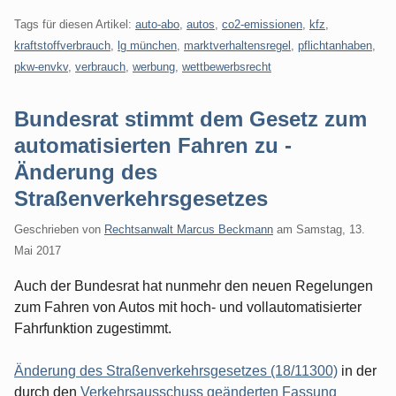
Tags für diesen Artikel:
auto-abo
,
autos
,
co2-emissionen
,
kfz
,
kraftstoffverbrauch
,
lg münchen
,
marktverhaltensregel
,
pflichtanhaben
,
pkw-envkv
,
verbrauch
,
werbung
,
wettbewerbsrecht
Bundesrat stimmt dem Gesetz zum
automatisierten Fahren zu -
Änderung des
Straßenverkehrsgesetzes
Geschrieben von
Rechtsanwalt Marcus Beckmann
am
Samstag, 13.
Mai 2017
Auch der Bundesrat hat nunmehr den neuen Regelungen
zum Fahren von Autos mit hoch- und vollautomatisierter
Fahrfunktion zugestimmt.
Änderung des Straßenverkehrsgesetzes (18/11300)
in der
durch den
Verkehrsausschuss geänderten Fassung