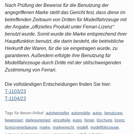
Nach Prüfung der Beweise für die Benutzung der
angegriffenen Marke stellt das Gericht fest, dass diese im
betreffenden Zeitraum von Dritten für Modellfahrzeuge mit
der Angabe „offizielles Produkt unter Ferrari-Lizenz“
benutzt wurde. Somit wurde die Marke entsprechend ihrer
Hauptfunktion benutzt, die darin besteht, die betriebliche
Herkunft der Waren, für die sie eingetragen wurde, zu
garantieren. Außerdem erfolgte ihre Benutzung für
Modellfahrzeuge durch Dritte mit der stillschweigenden
Zustimmung von Ferrari.
Die vollständigen Entscheidungen finden Sie hier:
T-1103/23
T-1104/23
Tags für diesen Artikel:
autohersteller
,
automobile
,
autos
,
benutzung
,
beweislast
,
darlegungslast
,
einzelteile
,
euipo
,
ferrari
,
löschung
,
lizenz
,
lizenzvereinbarung
,
marke
,
markenrecht
,
modell
,
modellfahrzeuge
,