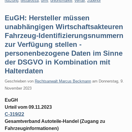
nutzung
,
testarossa
,
umv
,
unionsmarke
,
verfall
,
zubehör
EuGH: Hersteller müssen
unabhängigen Wirtschaftsakteuren
Fahrzeug-Identifizierungsnummern
zur Verfügung stellen -
personenbezogene Daten im Sinne
der DSGVO in Kombination mit
Halterdaten
Geschrieben von
Rechtsanwalt Marcus Beckmann
am
Donnerstag, 9.
November 2023
EuGH
Urteil vom 09.11.2023
C-319/22
Gesamtverband Autoteile-Handel (Zugang zu
Fahrzeuginformationen)