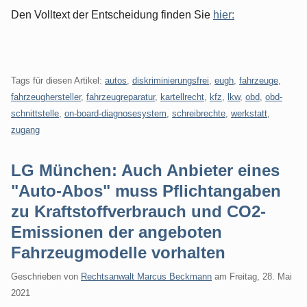
Den Volltext der Entscheidung finden Sie
hier:
Tags für diesen Artikel:
autos
,
diskriminierungsfrei
,
eugh
,
fahrzeuge
,
fahrzeughersteller
,
fahrzeugreparatur
,
kartellrecht
,
kfz
,
lkw
,
obd
,
obd-
schnittstelle
,
on-board-diagnosesystem
,
schreibrechte
,
werkstatt
,
zugang
LG München: Auch Anbieter eines
"Auto-Abos" muss Pflichtangaben
zu Kraftstoffverbrauch und CO2-
Emissionen der angeboten
Fahrzeugmodelle vorhalten
Geschrieben von
Rechtsanwalt Marcus Beckmann
am
Freitag, 28. Mai
2021