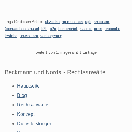
Tags für diesen Artikel:
abzocke
,
ag münchen
,
agb
,
anlocken
,
überraschen klausel
,
b2b
,
b2c
,
börsenbrief
,
klausel
,
preis
,
probeabo
,
testabo
,
unwirksam
,
verlängerung
Pagination
Seite 1 von 1, insgesamt 1 Einträge
Beckmann und Norda - Rechtsanwälte
Hauptseite
Blog
Rechtsanwälte
Konzept
Dienstleistungen