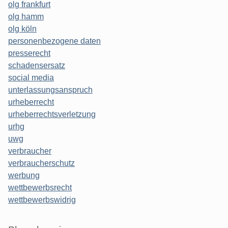
olg frankfurt
olg hamm
olg köln
personenbezogene daten
presserecht
schadensersatz
social media
unterlassungsanspruch
urheberrecht
urheberrechtsverletzung
urhg
uwg
verbraucher
verbraucherschutz
werbung
wettbewerbsrecht
wettbewerbswidrig