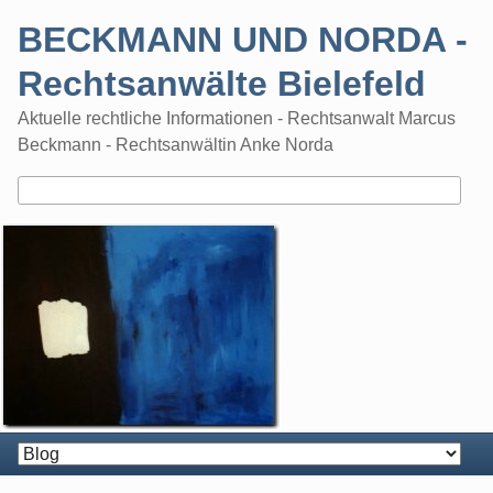
Skip
BECKMANN UND NORDA -
to
content
Rechtsanwälte Bielefeld
Aktuelle rechtliche Informationen - Rechtsanwalt Marcus
Beckmann - Rechtsanwältin Anke Norda