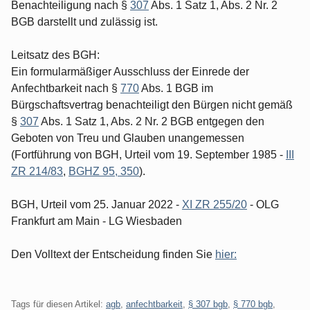
Benachteiligung nach §
307
Abs. 1 Satz 1, Abs. 2 Nr. 2
BGB darstellt und zulässig ist.
Leitsatz des BGH:
Ein formularmäßiger Ausschluss der Einrede der
Anfechtbarkeit nach §
770
Abs. 1 BGB im
Bürgschaftsvertrag benachteiligt den Bürgen nicht gemäß
§
307
Abs. 1 Satz 1, Abs. 2 Nr. 2 BGB entgegen den
Geboten von Treu und Glauben unangemessen
(Fortführung von BGH, Urteil vom 19. September 1985 -
III
ZR 214/83
,
BGHZ 95, 350
).
BGH, Urteil vom 25. Januar 2022 -
XI ZR 255/20
- OLG
Frankfurt am Main - LG Wiesbaden
Den Volltext der Entscheidung finden Sie
hier:
Tags für diesen Artikel:
agb
,
anfechtbarkeit
,
§ 307 bgb
,
§ 770 bgb
,