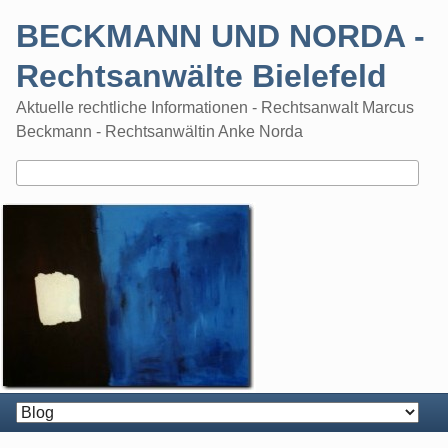
Skip
BECKMANN UND NORDA -
to
content
Rechtsanwälte Bielefeld
Aktuelle rechtliche Informationen - Rechtsanwalt Marcus
Beckmann - Rechtsanwältin Anke Norda