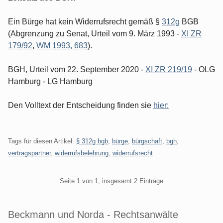
Ein Bürge hat kein Widerrufsrecht gemäß §
312g
BGB
(Abgrenzung zu Senat, Urteil vom 9. März 1993 -
XI ZR
179/92
,
WM 1993, 683
).
BGH, Urteil vom 22. September 2020 -
XI ZR 219/19
- OLG
Hamburg - LG Hamburg
Den Volltext der Entscheidung finden sie
hier:
Tags für diesen Artikel:
§ 312g bgb
,
bürge
,
bürgschaft
,
bgh
,
vertragspartner
,
widerrufsbelehrung
,
widerrufsrecht
Pagination
Seite 1 von 1, insgesamt 2 Einträge
Beckmann und Norda - Rechtsanwälte