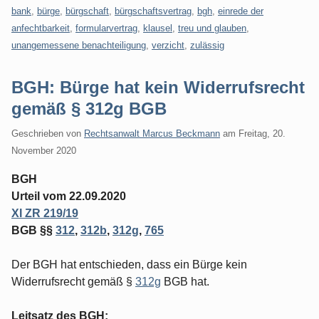
bank
,
bürge
,
bürgschaft
,
bürgschaftsvertrag
,
bgh
,
einrede der
anfechtbarkeit
,
formularvertrag
,
klausel
,
treu und glauben
,
unangemessene benachteiligung
,
verzicht
,
zulässig
BGH: Bürge hat kein Widerrufsrecht
gemäß § 312g BGB
Geschrieben von
Rechtsanwalt Marcus Beckmann
am
Freitag, 20.
November 2020
BGH
Urteil vom 22.09.2020
XI ZR 219/19
BGB §§
312
,
312b
,
312g
,
765
Der BGH hat entschieden, dass ein Bürge kein
Widerrufsrecht gemäß §
312g
BGB hat.
Leitsatz des BGH: