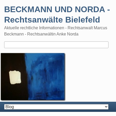
Skip
BECKMANN UND NORDA -
to
content
Rechtsanwälte Bielefeld
Aktuelle rechtliche Informationen - Rechtsanwalt Marcus
Beckmann - Rechtsanwältin Anke Norda