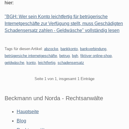
hier:
"BGH: Wer sein Konto leichtfertig für betrügerische
Internetgeschäfte zur Verfügung stellt, muss Geschädigten
Schadensersatz zahlen - Geldwäsche" vollständig lesen
Tags für diesen Artikel:
abzocke
,
bankkonto
,
bankverbindung
,
betrügersiche internetgeschäfte
,
betrug
,
bgh
,
fiktiver online-shop
,
geldwäsche
,
konto
,
leichtfertig
,
schadensersatz
Pagination
Seite 1 von 1, insgesamt 1 Einträge
Beckmann und Norda - Rechtsanwälte
Hauptseite
Blog