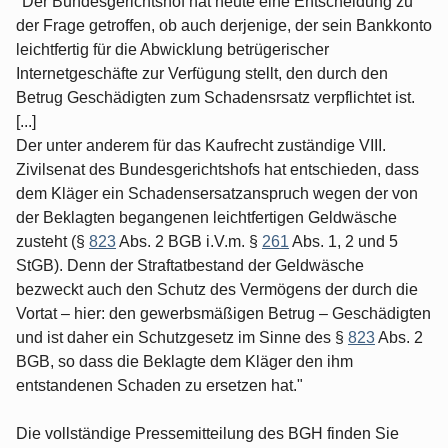
"Der Bundesgerichtshof hat heute eine Entscheidung zu
der Frage getroffen, ob auch derjenige, der sein Bankkonto
leichtfertig für die Abwicklung betrügerischer
Internetgeschäfte zur Verfügung stellt, den durch den
Betrug Geschädigten zum Schadensrsatz verpflichtet ist.
[...]
Der unter anderem für das Kaufrecht zuständige VIII.
Zivilsenat des Bundesgerichtshofs hat entschieden, dass
dem Kläger ein Schadensersatzanspruch wegen der von
der Beklagten begangenen leichtfertigen Geldwäsche
zusteht (§
823
Abs. 2 BGB i.V.m. §
261
Abs. 1, 2 und 5
StGB). Denn der Straftatbestand der Geldwäsche
bezweckt auch den Schutz des Vermögens der durch die
Vortat – hier: den gewerbsmäßigen Betrug – Geschädigten
und ist daher ein Schutzgesetz im Sinne des §
823
Abs. 2
BGB, so dass die Beklagte dem Kläger den ihm
entstandenen Schaden zu ersetzen hat."
Die vollständige Pressemitteilung des BGH finden Sie