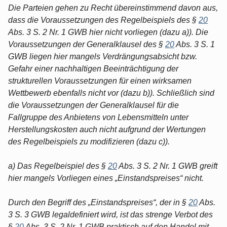
Die Parteien gehen zu Recht übereinstimmend davon aus,
dass die Voraussetzungen des Regelbeispiels des §
20
Abs. 3 S. 2 Nr. 1 GWB hier nicht vorliegen (dazu a)). Die
Voraussetzungen der Generalklausel des §
20
Abs. 3 S. 1
GWB liegen hier mangels Verdrängungsabsicht bzw.
Gefahr einer nachhaltigen Beeinträchtigung der
strukturellen Voraussetzungen für einen wirksamen
Wettbewerb ebenfalls nicht vor (dazu b)). Schließlich sind
die Voraussetzungen der Generalklausel für die
Fallgruppe des Anbietens von Lebensmitteln unter
Herstellungskosten auch nicht aufgrund der Wertungen
des Regelbeispiels zu modifizieren (dazu c)).
a) Das Regelbeispiel des §
20
Abs. 3 S. 2 Nr. 1 GWB greift
hier mangels Vorliegen eines „Einstandspreises“ nicht.
Durch den Begriff des „Einstandspreises“, der in §
20
Abs.
3 S. 3 GWB legaldefiniert wird, ist das strenge Verbot des
§
20
Abs. 3 S. 2 Nr. 1 GWB praktisch auf den Handel mit