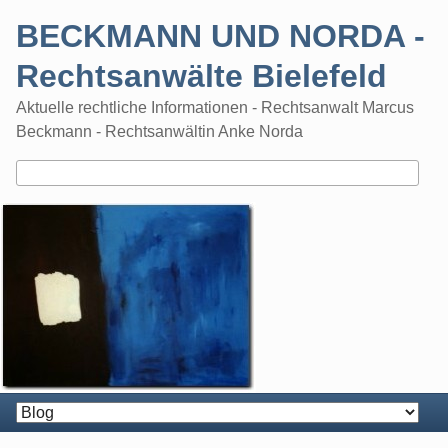
Skip
BECKMANN UND NORDA -
to
content
Rechtsanwälte Bielefeld
Aktuelle rechtliche Informationen - Rechtsanwalt Marcus
Beckmann - Rechtsanwältin Anke Norda