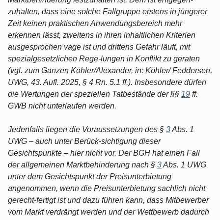
zuhalten, dass eine solche Fallgruppe erstens in jüngerer
Zeit keinen praktischen Anwendungsbereich mehr
erkennen lässt, zweitens in ihren inhaltlichen Kriterien
ausgesprochen vage ist und drittens Gefahr läuft, mit
spezialgesetzlichen Rege-lungen in Konflikt zu geraten
(vgl. zum Ganzen Köhler/Alexander, in: Köhler/ Feddersen,
UWG, 43. Aufl. 2025, § 4 Rn. 5.1 ff.). Insbesondere dürfen
die Wertungen der speziellen Tatbestände der §§
19
ff.
GWB nicht unterlaufen werden.
Jedenfalls liegen die Voraussetzungen des §
3
Abs. 1
UWG – auch unter Berück-sichtigung dieser
Gesichtspunkte – hier nicht vor. Der BGH hat einen Fall
der allgemeinen Marktbehinderung nach §
3
Abs. 1 UWG
unter dem Gesichtspunkt der Preisunterbietung
angenommen, wenn die Preisunterbietung sachlich nicht
gerecht-fertigt ist und dazu führen kann, dass Mitbewerber
vom Markt verdrängt werden und der Wettbewerb dadurch