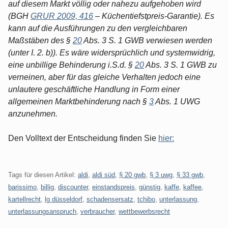
auf diesem Markt völlig oder nahezu aufgehoben wird
(BGH
GRUR 2009, 416
– Küchentiefstpreis-Garantie). Es
kann auf die Ausführungen zu den vergleichbaren
Maßstäben des §
20
Abs. 3 S. 1 GWB verwiesen werden
(unter I. 2. b)). Es wäre widersprüchlich und systemwidrig,
eine unbillige Behinderung i.S.d. §
20
Abs. 3 S. 1 GWB zu
verneinen, aber für das gleiche Verhalten jedoch eine
unlautere geschäftliche Handlung in Form einer
allgemeinen Marktbehinderung nach §
3
Abs. 1 UWG
anzunehmen.
Den Volltext der Entscheidung finden Sie
hier:
Tags für diesen Artikel:
aldi
,
aldi süd
,
§ 20 gwb
,
§ 3 uwg
,
§ 33 gwb
,
barissimo
,
billig
,
discounter
,
einstandspreis
,
günstig
,
kaffe
,
kaffee
,
kartellrecht
,
lg düsseldorf
,
schadensersatz
,
tchibo
,
unterlassung
,
unterlassungsanspruch
,
verbraucher
,
wettbewerbsrecht