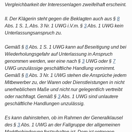
Vergleichbarkeit der Interessenlagen zweifelhaft erscheint.
II. Der Klägerin steht gegen die Beklagten auch aus §
8
Abs. 1 S. 1, Abs. 3 Nr. 1 UWG i.V.m. §
3
Abs. 1 UWG kein
Unterlassungsanspruch zu.
Gemäß §
8
Abs. 1 S. 1 UWG kann auf Beseitigung und bei
Wiederholungsgefahr auf Unterlassung in Anspruch
genommen werden, wer eine nach §
3
UWG oder §
7
UWG unzulässige geschäftliche Handlung vornimmt.
Gemäß §
8
Abs. 3 Nr. 1 UWG stehen die Ansprüche jedem
Mitbewerber zu, der Waren oder Dienstleistungen in nicht
unerheblichem Maße und nicht nur gelegentlich vertreibt
oder nachfragt. Gemäß §
3
Abs. 1 UWG sind unlautere
geschäftliche Handlungen unzulässig.
Es kann dahinstehen, ob im Rahmen der Generalklausel
des §
3
Abs. 1 UWG an der Fallgruppe der allgemeinen
Marktbehinderung festzuhalten ist. Dem ist entgegen-