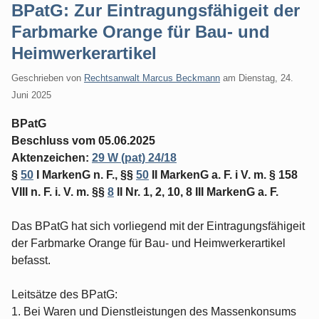
BPatG: Zur Eintragungsfähigeit der
Farbmarke Orange für Bau- und
Heimwerkerartikel
Geschrieben von
Rechtsanwalt Marcus Beckmann
am
Dienstag, 24.
Juni 2025
BPatG
Beschluss vom 05.06.2025
Aktenzeichen:
29 W (pat) 24/18
§
50
I MarkenG n. F., §§
50
II MarkenG a. F. i V. m. § 158
VIII n. F. i. V. m. §§
8
II Nr. 1, 2, 10, 8 III MarkenG a. F.
Das BPatG hat sich vorliegend mit der Eintragungsfähigeit
der Farbmarke Orange für Bau- und Heimwerkerartikel
befasst.
Leitsätze des BPatG:
1. Bei Waren und Dienstleistungen des Massenkonsums