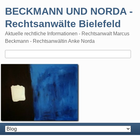
Skip
BECKMANN UND NORDA -
to
content
Rechtsanwälte Bielefeld
Aktuelle rechtliche Informationen - Rechtsanwalt Marcus
Beckmann - Rechtsanwältin Anke Norda