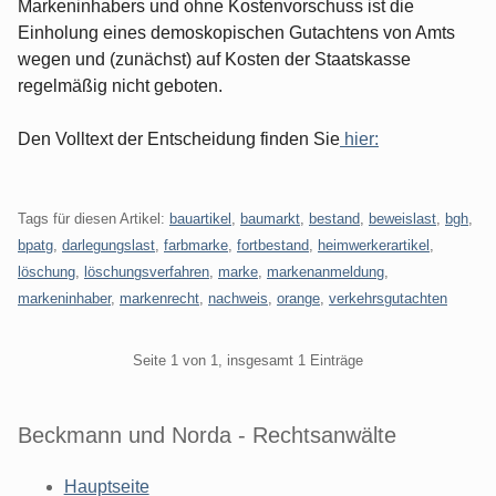
Markeninhabers und ohne Kostenvorschuss ist die
Einholung eines demoskopischen Gutachtens von Amts
wegen und (zunächst) auf Kosten der Staatskasse
regelmäßig nicht geboten.
Den Volltext der Entscheidung finden Sie
hier:
Tags für diesen Artikel:
bauartikel
,
baumarkt
,
bestand
,
beweislast
,
bgh
,
bpatg
,
darlegungslast
,
farbmarke
,
fortbestand
,
heimwerkerartikel
,
löschung
,
löschungsverfahren
,
marke
,
markenanmeldung
,
markeninhaber
,
markenrecht
,
nachweis
,
orange
,
verkehrsgutachten
Pagination
Seite 1 von 1, insgesamt 1 Einträge
Beckmann und Norda - Rechtsanwälte
Hauptseite