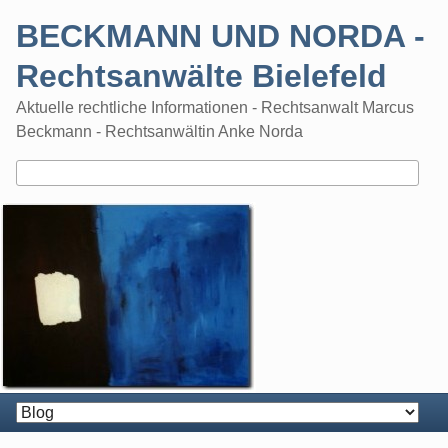
Skip
BECKMANN UND NORDA -
to
content
Rechtsanwälte Bielefeld
Aktuelle rechtliche Informationen - Rechtsanwalt Marcus
Beckmann - Rechtsanwältin Anke Norda