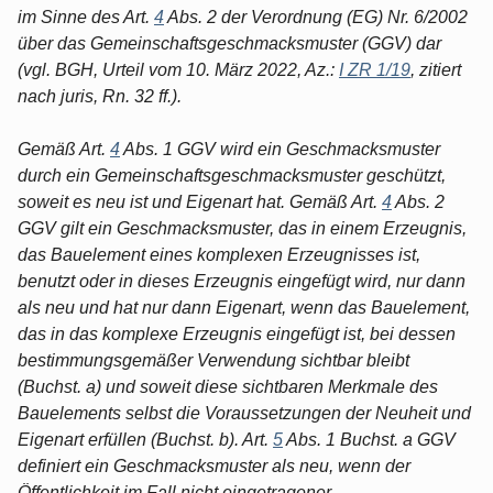
im Sinne des Art.
4
Abs. 2 der Verordnung (EG) Nr. 6/2002
über das Gemeinschaftsgeschmacksmuster (GGV) dar
(vgl. BGH, Urteil vom 10. März 2022, Az.:
I ZR 1/19
, zitiert
nach juris, Rn. 32 ff.).
Gemäß Art.
4
Abs. 1 GGV wird ein Geschmacksmuster
durch ein Gemeinschaftsgeschmacksmuster geschützt,
soweit es neu ist und Eigenart hat. Gemäß Art.
4
Abs. 2
GGV gilt ein Geschmacksmuster, das in einem Erzeugnis,
das Bauelement eines komplexen Erzeugnisses ist,
benutzt oder in dieses Erzeugnis eingefügt wird, nur dann
als neu und hat nur dann Eigenart, wenn das Bauelement,
das in das komplexe Erzeugnis eingefügt ist, bei dessen
bestimmungsgemäßer Verwendung sichtbar bleibt
(Buchst. a) und soweit diese sichtbaren Merkmale des
Bauelements selbst die Voraussetzungen der Neuheit und
Eigenart erfüllen (Buchst. b). Art.
5
Abs. 1 Buchst. a GGV
definiert ein Geschmacksmuster als neu, wenn der
Öffentlichkeit im Fall nicht eingetragener