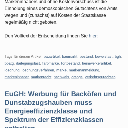
Markeninhabers und ohne Kostenvorschuss ist die
Einholung eines demoskopischen Gutachtens von Amts
wegen und (zunächst) auf Kosten der Staatskasse
regelmäßig nicht geboten.
Den Volltext der Entscheidung finden Sie
hier:
Tags für diesen Artikel:
bauartikel
,
baumarkt
,
bestand
,
beweislast
,
bgh
,
bpatg
,
darlegungslast
,
farbmarke
,
fortbestand
,
heimwerkerartikel
,
löschung
,
löschungsverfahren
,
marke
,
markenanmeldung
,
markeninhaber
,
markenrecht
,
nachweis
,
orange
,
verkehrsgutachten
EuGH: Werbung für Backöfen und
Dunstabzugshauben muss
Energieeffizienzklasse und
Spektrum der Effizienzklassen