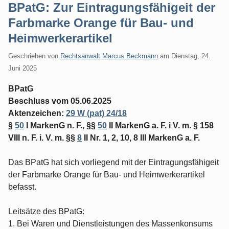
BPatG: Zur Eintragungsfähigeit der
Farbmarke Orange für Bau- und
Heimwerkerartikel
Geschrieben von
Rechtsanwalt Marcus Beckmann
am
Dienstag, 24.
Juni 2025
BPatG
Beschluss vom 05.06.2025
Aktenzeichen:
29 W (pat) 24/18
§
50
I MarkenG n. F., §§
50
II MarkenG a. F. i V. m. § 158
VIII n. F. i. V. m. §§
8
II Nr. 1, 2, 10, 8 III MarkenG a. F.
Das BPatG hat sich vorliegend mit der Eintragungsfähigeit
der Farbmarke Orange für Bau- und Heimwerkerartikel
befasst.
Leitsätze des BPatG:
1. Bei Waren und Dienstleistungen des Massenkonsums