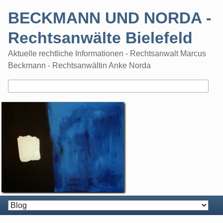
Skip
BECKMANN UND NORDA -
to
content
Rechtsanwälte Bielefeld
Aktuelle rechtliche Informationen - Rechtsanwalt Marcus
Beckmann - Rechtsanwältin Anke Norda