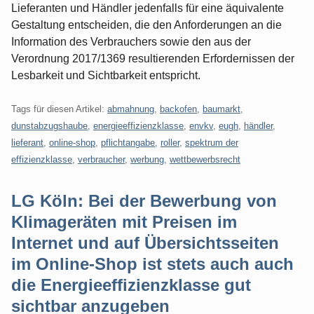
Lieferanten und Händler jedenfalls für eine äquivalente
Gestaltung entscheiden, die den Anforderungen an die
Information des Verbrauchers sowie den aus der
Verordnung 2017/1369 resultierenden Erfordernissen der
Lesbarkeit und Sichtbarkeit entspricht.
Tags für diesen Artikel:
abmahnung
,
backofen
,
baumarkt
,
dunstabzugshaube
,
energieeffizienzklasse
,
envkv
,
eugh
,
händler
,
lieferant
,
online-shop
,
pflichtangabe
,
roller
,
spektrum der
effizienzklasse
,
verbraucher
,
werbung
,
wettbewerbsrecht
LG Köln: Bei der Bewerbung von
Klimageräten mit Preisen im
Internet und auf Übersichtsseiten
im Online-Shop ist stets auch auch
die Energieeffizienzklasse gut
sichtbar anzugeben