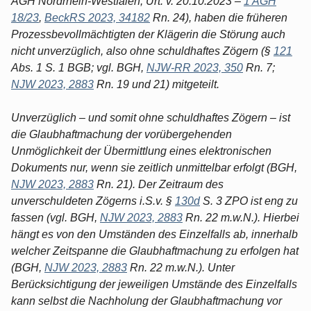
AGH Nordrhein-Westfalen, Urt. v. 20.10.2023 –
1 AGH
18/23
,
BeckRS 2023, 34182
Rn. 24), haben die früheren
Prozessbevollmächtigten der Klägerin die Störung auch
nicht unverzüglich, also ohne schuldhaftes Zögern (§
121
Abs. 1 S. 1 BGB; vgl. BGH,
NJW-RR 2023, 350
Rn. 7;
NJW 2023, 2883
Rn. 19 und 21) mitgeteilt.
Unverzüglich – und somit ohne schuldhaftes Zögern – ist
die Glaubhaftmachung der vorübergehenden
Unmöglichkeit der Übermittlung eines elektronischen
Dokuments nur, wenn sie zeitlich unmittelbar erfolgt (BGH,
NJW 2023, 2883
Rn. 21). Der Zeitraum des
unverschuldeten Zögerns i.S.v. §
130d
S. 3 ZPO ist eng zu
fassen (vgl. BGH,
NJW 2023, 2883
Rn. 22 m.w.N.). Hierbei
hängt es von den Umständen des Einzelfalls ab, innerhalb
welcher Zeitspanne die Glaubhaftmachung zu erfolgen hat
(BGH,
NJW 2023, 2883
Rn. 22 m.w.N.). Unter
Berücksichtigung der jeweiligen Umstände des Einzelfalls
kann selbst die Nachholung der Glaubhaftmachung vor