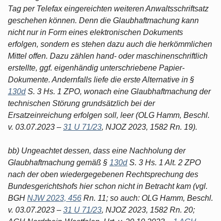
Tag per Telefax eingereichten weiteren Anwaltsschriftsatz
geschehen können. Denn die Glaubhaftmachung kann
nicht nur in Form eines elektronischen Dokuments
erfolgen, sondern es stehen dazu auch die herkömmlichen
Mittel offen. Dazu zählen hand- oder maschinenschriftlich
erstellte, ggf. eigenhändig unterschriebene Papier-
Dokumente. Andernfalls liefe die erste Alternative in §
130d
S. 3 Hs. 1 ZPO, wonach eine Glaubhaftmachung der
technischen Störung grundsätzlich bei der
Ersatzeinreichung erfolgen soll, leer (OLG Hamm, Beschl.
v. 03.07.2023 –
31 U 71/23
, NJOZ 2023, 1582 Rn. 19).
bb) Ungeachtet dessen, dass eine Nachholung der
Glaubhaftmachung gemäß §
130d
S. 3 Hs. 1 Alt. 2 ZPO
nach der oben wiedergegebenen Rechtsprechung des
Bundesgerichtshofs hier schon nicht in Betracht kam (vgl.
BGH
NJW 2023, 456
Rn. 11; so auch: OLG Hamm, Beschl.
v. 03.07.2023 –
31 U 71/23
, NJOZ 2023, 1582 Rn. 20;