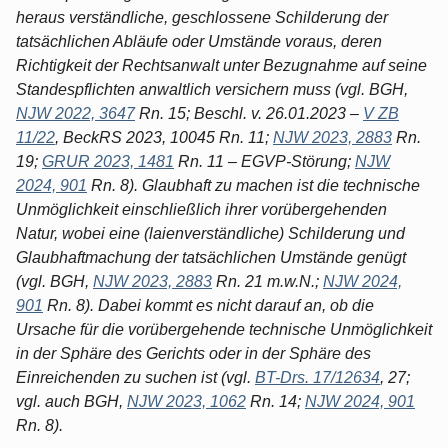
heraus verständliche, geschlossene Schilderung der
tatsächlichen Abläufe oder Umstände voraus, deren
Richtigkeit der Rechtsanwalt unter Bezugnahme auf seine
Standespflichten anwaltlich versichern muss (vgl. BGH,
NJW 2022, 3647
Rn. 15; Beschl. v. 26.01.2023 –
V ZB
11/22
, BeckRS 2023, 10045 Rn. 11;
NJW 2023, 2883
Rn.
19;
GRUR 2023, 1481
Rn. 11 – EGVP-Störung;
NJW
2024, 901
Rn. 8). Glaubhaft zu machen ist die technische
Unmöglichkeit einschließlich ihrer vorübergehenden
Natur, wobei eine (laienverständliche) Schilderung und
Glaubhaftmachung der tatsächlichen Umstände genügt
(vgl. BGH,
NJW 2023, 2883
Rn. 21 m.w.N.;
NJW 2024,
901
Rn. 8). Dabei kommt es nicht darauf an, ob die
Ursache für die vorübergehende technische Unmöglichkeit
in der Sphäre des Gerichts oder in der Sphäre des
Einreichenden zu suchen ist (vgl.
BT-Drs. 17/12634
, 27;
vgl. auch BGH,
NJW 2023, 1062
Rn. 14;
NJW 2024, 901
Rn. 8).