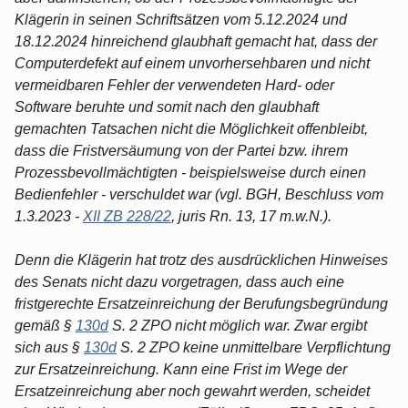
Klägerin in seinen Schriftsätzen vom 5.12.2024 und
18.12.2024 hinreichend glaubhaft gemacht hat, dass der
Computerdefekt auf einem unvorhersehbaren und nicht
vermeidbaren Fehler der verwendeten Hard- oder
Software beruhte und somit nach den glaubhaft
gemachten Tatsachen nicht die Möglichkeit offenbleibt,
dass die Fristversäumung von der Partei bzw. ihrem
Prozessbevollmächtigten - beispielsweise durch einen
Bedienfehler - verschuldet war (vgl. BGH, Beschluss vom
1.3.2023 -
XII ZB 228/22
, juris Rn. 13, 17 m.w.N.).
Denn die Klägerin hat trotz des ausdrücklichen Hinweises
des Senats nicht dazu vorgetragen, dass auch eine
fristgerechte Ersatzeinreichung der Berufungsbegründung
gemäß §
130d
S. 2 ZPO nicht möglich war. Zwar ergibt
sich aus §
130d
S. 2 ZPO keine unmittelbare Verpflichtung
zur Ersatzeinreichung. Kann eine Frist im Wege der
Ersatzeinreichung aber noch gewahrt werden, scheidet