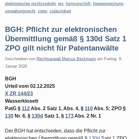
elektronischer rechtsverkehr
,
erv
,
formvorschrift
,
klageeinreichung
,
verwaltungsrecht
,
vwgo
,
zulässigkeit
BGH: Pflicht zur elektronischen
Übermittlung gemäß § 130d Satz 1
ZPO gilt nicht für Patentanwälte
Geschrieben von
Rechtsanwalt Marcus Beckmann
am
Freitag, 9.
Januar 2026
BGH
Urteil vom 02.12.2025
X ZR 144/23
Wasserklosett
PatG §
112
Abs. 2 Satz 1, Abs. 4, §
110
Abs. 5; ZPO §
130
Nr. 6, §
130d
Satz 1, §
173
Abs. 2 Nr. 1
Der BGH hat entschieden, dass die Pflicht zur
elektronischen Übermittlung gemäß §
130d
Satz 1 ZPO