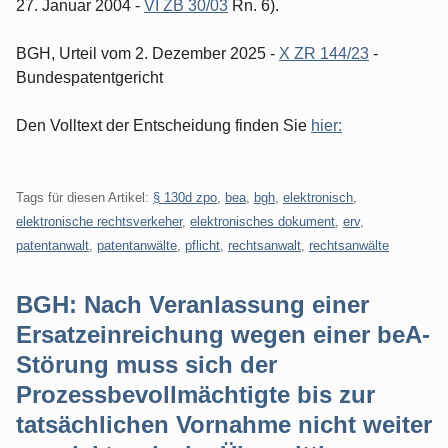
27. Januar 2004 -
VI ZB 30/03
Rn. 6).
BGH, Urteil vom 2. Dezember 2025 -
X ZR 144/23
-
Bundespatentgericht
Den Volltext der Entscheidung finden Sie
hier:
Tags für diesen Artikel:
§ 130d zpo
,
bea
,
bgh
,
elektronisch
,
elektronische rechtsverkeher
,
elektronisches dokument
,
erv
,
patentanwalt
,
patentanwälte
,
pflicht
,
rechtsanwalt
,
rechtsanwälte
BGH: Nach Veranlassung einer
Ersatzeinreichung wegen einer beA-
Störung muss sich der
Prozessbevollmächtigte bis zur
tatsächlichen Vornahme nicht weiter