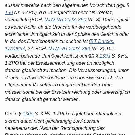
ausnahmsweise nach den allgemeinen Vorschriften (vgl. §
130
Nr. 6 ZPO), d.h. in Papierform oder als Telefax,
übermitteln (BGH,
NJW-RR 2023, 350
Rn. 8). Dabei spielt
es keine Rolle, ob die Ursache für die vorübergehende
technische Unmöglichkeit in der Sphäre des Gerichts oder
in der des Einreichenden zu suchen ist (
BT-Drucks.
17/12634
, 27; BGH,
NJW-RR 2023, 350
Rn. 8). Die
vorübergehende Unmöglichkeit ist gemäß §
130d
S. 3 Hs.
1 ZPO bei der Ersatzeinreichung oder unverzüglich
danach glaubhaft zu machen. Die Voraussetzungen, unter
denen ein Anwaltsschriftsatz ausnahmsweise nach den
allgemeinen Vorschriften eingereicht werden kann,
müssen somit bei der Ersatzeinreichung oder unverzüglich
danach glaubhaft gemacht werden.
Die in §
130d
S. 3 Hs. 1 ZPO aufgeführten Alternativen
stehen dabei nicht gleichrangig zur Auswahl
nebeneinander. Nach der Rechtsprechung des