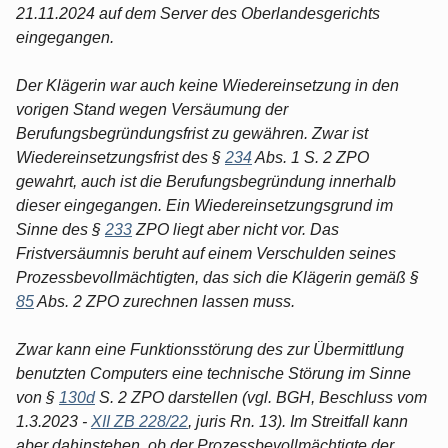
21.11.2024 auf dem Server des Oberlandesgerichts
eingegangen.
Der Klägerin war auch keine Wiedereinsetzung in den
vorigen Stand wegen Versäumung der
Berufungsbegründungsfrist zu gewähren. Zwar ist
Wiedereinsetzungsfrist des §
234
Abs. 1 S. 2 ZPO
gewahrt, auch ist die Berufungsbegründung innerhalb
dieser eingegangen. Ein Wiedereinsetzungsgrund im
Sinne des §
233
ZPO liegt aber nicht vor. Das
Fristversäumnis beruht auf einem Verschulden seines
Prozessbevollmächtigten, das sich die Klägerin gemäß §
85
Abs. 2 ZPO zurechnen lassen muss.
Zwar kann eine Funktionsstörung des zur Übermittlung
benutzten Computers eine technische Störung im Sinne
von §
130d
S. 2 ZPO darstellen (vgl. BGH, Beschluss vom
1.3.2023 -
XII ZB 228/22
, juris Rn. 13). Im Streitfall kann
aber dahinstehen, ob der Prozessbevollmächtigte der