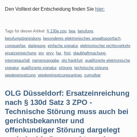
Den Volltext der Entscheidung finden Sie
hier:
Tags für diesen Artikel:
§ 130a zpo
,
bea
,
berufung
,
berufungsbgründung
,
besonderes elektronisches anwaltspostfach
,
compuerfax
,
darlegung
,
einfache signatur
,
elektronischer rechtsverkehr
,
ersatzeinreichung
,
erv
,
ervv
,
fax
,
frist
,
glaubhaftmachung
,
internetausfall
,
namensangabe
,
olg frankfurt
,
qualifizierte elektronische
signatur
,
qualifizierte signatur
,
störung
,
technische störung
,
wiedereinsetzung
,
wiedereinsetzungsantrag
,
zumutbar
OLG Düsseldorf: Ersatzeinreichung
nach § 130d Satz 3 ZPO -
Technische Störung muss auch bei
gerichtsbekannter und
offenkundiger Störung dargelegt