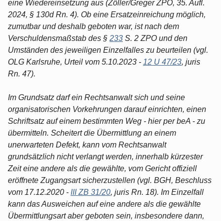
eine Wiedereinsetzung aus (Zöller/Greger ZPO, 35. Aufl.
2024, § 130d Rn. 4). Ob eine Ersatzeinreichung möglich,
zumutbar und deshalb geboten war, ist nach dem
Verschuldensmaßstab des §
233
S. 2 ZPO und den
Umständen des jeweiligen Einzelfalles zu beurteilen (vgl.
OLG Karlsruhe, Urteil vom 5.10.2023 -
12 U 47/23
, juris
Rn. 47).
Im Grundsatz darf ein Rechtsanwalt sich und seine
organisatorischen Vorkehrungen darauf einrichten, einen
Schriftsatz auf einem bestimmten Weg - hier per beA - zu
übermitteln. Scheitert die Übermittlung an einem
unerwarteten Defekt, kann vom Rechtsanwalt
grundsätzlich nicht verlangt werden, innerhalb kürzester
Zeit eine andere als die gewählte, vom Gericht offiziell
eröffnete Zugangsart sicherzustellen (vgl. BGH, Beschluss
vom 17.12.2020 -
III ZB 31/20
, juris Rn. 18). Im Einzelfall
kann das Ausweichen auf eine andere als die gewählte
Übermittlungsart aber geboten sein, insbesondere dann,