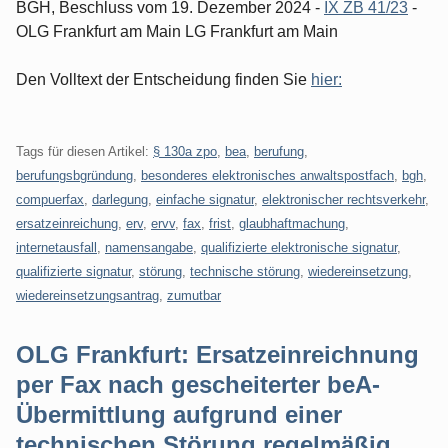
BGH, Beschluss vom 19. Dezember 2024 -
IX ZB 41/23
-
OLG Frankfurt am Main LG Frankfurt am Main
Den Volltext der Entscheidung finden Sie
hier:
Tags für diesen Artikel:
§ 130a zpo
,
bea
,
berufung
,
berufungsbgründung
,
besonderes elektronisches anwaltspostfach
,
bgh
,
compuerfax
,
darlegung
,
einfache signatur
,
elektronischer rechtsverkehr
,
ersatzeinreichung
,
erv
,
ervv
,
fax
,
frist
,
glaubhaftmachung
,
internetausfall
,
namensangabe
,
qualifizierte elektronische signatur
,
qualifizierte signatur
,
störung
,
technische störung
,
wiedereinsetzung
,
wiedereinsetzungsantrag
,
zumutbar
OLG Frankfurt: Ersatzeinreichnung
per Fax nach gescheiterter beA-
Übermittlung aufgrund einer
technischen Störung regelmäßig