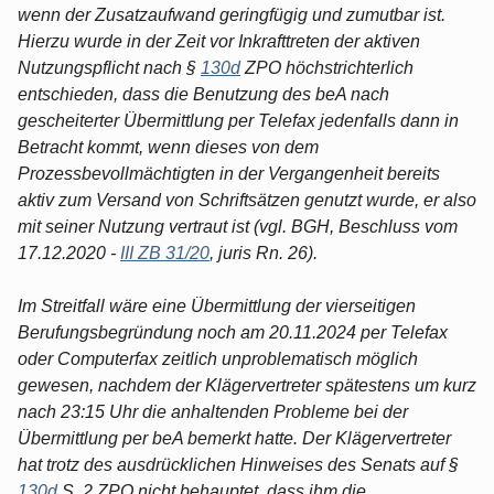
wenn der Zusatzaufwand geringfügig und zumutbar ist.
Hierzu wurde in der Zeit vor Inkrafttreten der aktiven
Nutzungspflicht nach §
130d
ZPO höchstrichterlich
entschieden, dass die Benutzung des beA nach
gescheiterter Übermittlung per Telefax jedenfalls dann in
Betracht kommt, wenn dieses von dem
Prozessbevollmächtigten in der Vergangenheit bereits
aktiv zum Versand von Schriftsätzen genutzt wurde, er also
mit seiner Nutzung vertraut ist (vgl. BGH, Beschluss vom
17.12.2020 -
III ZB 31/20
, juris Rn. 26).
Im Streitfall wäre eine Übermittlung der vierseitigen
Berufungsbegründung noch am 20.11.2024 per Telefax
oder Computerfax zeitlich unproblematisch möglich
gewesen, nachdem der Klägervertreter spätestens um kurz
nach 23:15 Uhr die anhaltenden Probleme bei der
Übermittlung per beA bemerkt hatte. Der Klägervertreter
hat trotz des ausdrücklichen Hinweises des Senats auf §
130d
S. 2 ZPO nicht behauptet, dass ihm die