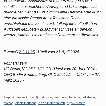
Vorbereitende Schriftsätze und deren Anlagen sowie
schriftlich einzureichende Anträge und Erklärungen, die
durch einen Rechtsanwalt, durch eine Behörde oder durch
eine juristische Person des öffentlichen Rechts
einschließlich der von ihr zur Erfüllung ihrer öffentlichen
Aufgaben gebildeten Zusammenschlüsse eingereicht
werden, sind als elektronisches Dokument zu übermitteln.
...
BVerwG
2 C 11.25
- Urteil vom 23. April 2026
Vorinstanzen:
VG Berlin, VG
85 K 1/23
OB - Urteil vom 20. Juni 2024 -
OVG Berlin-Brandenburg, OVG
82 D 2/24
- Urteil vom 27.
März 2025 -
Tags für diesen Artikel:
§ 55d vwgo
,
bea
,
bebp
,
behörde
,
beliehene
,
bverwg
,
disziplinarklage
,
disziplinarverfahren
,
e-government
,