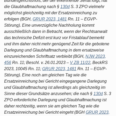
Bundesgerichtshofs, der der erkennende Senat folgt, hat
die Glaubhaftmachung nach §
130d
S. 3 ZPO vielmehr
möglichst gleichzeitig mit der Ersatzeinreichung zu
erfolgen (BGH,
GRUR 2023, 1481
Rn. 11 – EGVP-
Störung). Eine unverzügliche Nachholung kommt
ausschließlich dann in Betracht, wenn der Rechtsanwalt
das technische Defizit erst kurz vor Fristablauf bemerkt
und ihm daher nicht mehr genügend Zeit für die gebotene
Darlegung und Glaubhaftmachung in dem ersatzweise
einzureichenden Schriftsatz verbleibt (BGH,
NJW 2023,
456
Rn. 11; Beschl. v. 26.01.2023 –
V ZB 11/22
, BeckRS
2023, 10045 Rn. 11;
GRUR 2023, 1481
Rn. 11 – EGVP-
Störung). Eine noch am gleichen Tag wie die
Ersatzeinreichung bei Gericht eingegangene Darlegung
und Glaubhaftmachung ist allerdings als gleichzeitig im
Sinne dieser Grundsätze anzusehen; die nach §
130d
S. 3
ZPO erforderliche Darlegung und Glaubhaftmachung ist
daher rechtzeitig, wenn sie am gleichen Tag wie die
Ersatzeinreichung bei Gericht eingeht (BGH
GRUR 2023,