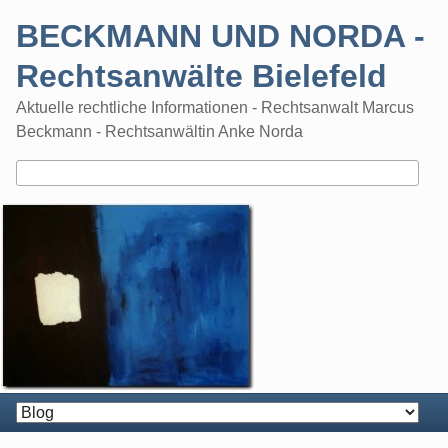
Skip
BECKMANN UND NORDA -
to
content
Rechtsanwälte Bielefeld
Aktuelle rechtliche Informationen - Rechtsanwalt Marcus
Beckmann - Rechtsanwältin Anke Norda