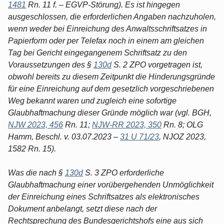
1481
Rn. 11 f. – EGVP-Störung). Es ist hingegen
ausgeschlossen, die erforderlichen Angaben nachzuholen,
wenn weder bei Einreichung des Anwaltsschriftsatzes in
Papierform oder per Telefax noch in einem am gleichen
Tag bei Gericht eingegangenem Schriftsatz zu den
Voraussetzungen des §
130d
S. 2 ZPO vorgetragen ist,
obwohl bereits zu diesem Zeitpunkt die Hinderungsgründe
für eine Einreichung auf dem gesetzlich vorgeschriebenen
Weg bekannt waren und zugleich eine sofortige
Glaubhaftmachung dieser Gründe möglich war (vgl. BGH,
NJW 2023, 456
Rn. 11;
NJW-RR 2023, 350
Rn. 8; OLG
Hamm, Beschl. v. 03.07.2023 –
31 U 71/23
, NJOZ 2023,
1582 Rn. 15).
Was die nach §
130d
S. 3 ZPO erforderliche
Glaubhaftmachung einer vorübergehenden Unmöglichkeit
der Einreichung eines Schriftsatzes als elektronisches
Dokument anbelangt, setzt diese nach der
Rechtsprechung des Bundesgerichtshofs eine aus sich